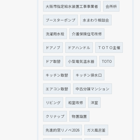
大阪市指定給水装置工事事業者
会所枡
ブースターポンプ
水まわり相談会
洗濯用水栓
介護保険住宅改修
ドアノブ
ドアハンドル
ＴＯＴＯ主催
ドア取替
小型電気温水器
TOTO
キッチン取替
キッチン排水口
エアコン取替
中古分譲マンション
リビング
和室改修
洋室
クリナップ
物置設置
先進的窓リノベ2026
ガス風呂釜