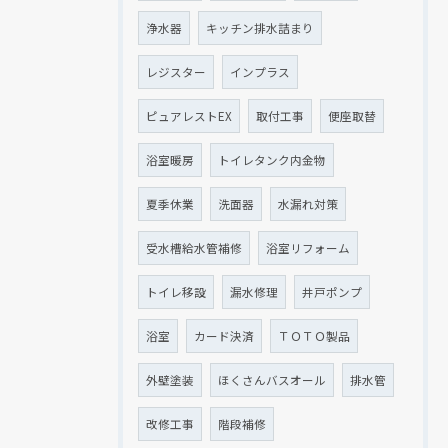
浄水器
キッチン排水詰まり
レジスター
インプラス
ピュアレストEX
取付工事
便座取替
浴室暖房
トイレタンク内金物
夏季休業
洗面器
水漏れ対策
受水槽給水管補修
浴室リフォーム
トイレ移設
漏水修理
井戸ポンプ
浴室
カード決済
ＴＯＴＯ製品
外壁塗装
ほくさんバスオール
排水管
改修工事
階段補修