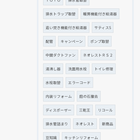
ＴＯＴＯ
排水管取替
排水トラップ取替
暖房機能付き給湯器
追い焚き機能付き給湯器
サティスS
配管
キャンペーン
ポンプ取替
中間ダクトファン
ネオレストＲＳ２
湯沸し器
洗面用水栓
トイレ修理
水栓取替
エラーコード
内装リフォーム
庭の石撤去
ディスポーザー
三乾王
リコール
排水管詰まり
ネオレスト
新商品
豆知識
キッチンリフォーム