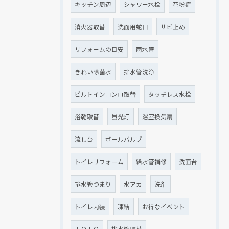
キッチン周辺
シャワー水栓
花粉症
消火器取替
洗面用蛇口
サビ止め
リフォームの目安
雨水管
きれい除菌水
排水管洗浄
ビルトインコンロ取替
タッチレス水栓
浴乾取替
蛍光灯
浴室換気扇
流し台
ボールバルブ
トイレリフォーム
給水管補修
洗面台
排水管つまり
水アカ
洗剤
トイレ内装
凍結
お得なイベント