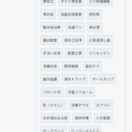
換気口
ダクト換気扇
ＵＶ除菌機能
単水栓
浴室水栓取替
排気筒
散水栓分岐
洗濯パン
給水管
露出配管
排水口洗浄
小型湯沸し器
手洗い水栓
配管工事
ミニキッチン
洗面水栓
建具取替
室内ドア
屋内設置
排水トラップ
ボールタップ
フロート弁
洋室リフォーム
庇（ひさし）
洗面ボウル
エアコン
天井埋め込み型
高所作業
ＵＢ取替
ザ・クラッソ
ピュアレストＥＸ