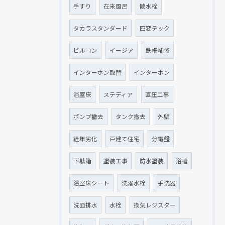
手すり
在来風呂
散水栓
タカラスタンダード
四変テック
ビルコン
イージア
鉄柵補修
インターホン取替
インターホン
浴室床
ステディア
直圧工事
ポンプ撤去
タンク撤去
外壁
経年劣化
戸建て住宅
分電盤
下駄箱
塗装工事
防水塗装
浴槽
浴室床シート
洗濯水栓
手洗器
洗面排水
水栓
換気レジスター