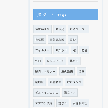
タグ
Tags
排水詰まり
展示会
水道メーター
換気扇
電気温水器
黄砂
フィルター
お知らせ
窓
防音
蛇口
レンジフード
排水口
脱臭フィルター
消火設備
湿気
補助金
鉛管撤去
貯水タンク
ビルトインコンロ
浴室ドア
エアコン洗浄
詰まり
水漏れ修理