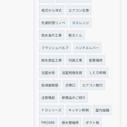
和式から洋式
エアコン交換
先進的窓リノベ
ガスレンジ
防水長尺工事
乾太くん
フラッシュバルブ
ハンドルレバー
給水直圧工事
内装工事
配管補修
浴室水栓
浴室用換気扇
ＬＥＤ照明
給湯器取替
点検口
エアコン取付
注意喚起
新商品のご紹介
ＦＤシリーズ
キッチン照明
室内設備
PROGRE
排水管補修
ダクト扇