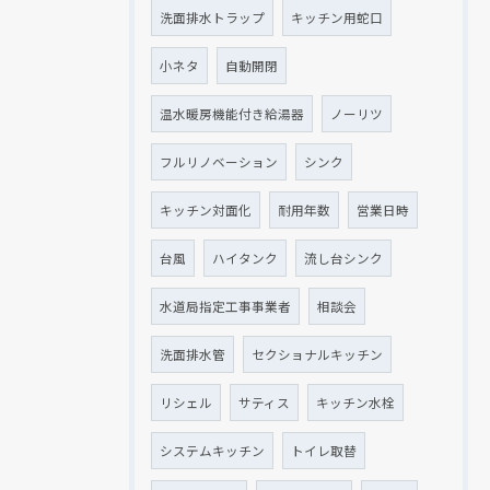
洗面排水トラップ
キッチン用蛇口
小ネタ
自動開閉
温水暖房機能付き給湯器
ノーリツ
フルリノベーション
シンク
キッチン対面化
耐用年数
営業日時
台風
ハイタンク
流し台シンク
水道局指定工事事業者
相談会
洗面排水管
セクショナルキッチン
リシェル
サティス
キッチン水栓
システムキッチン
トイレ取替