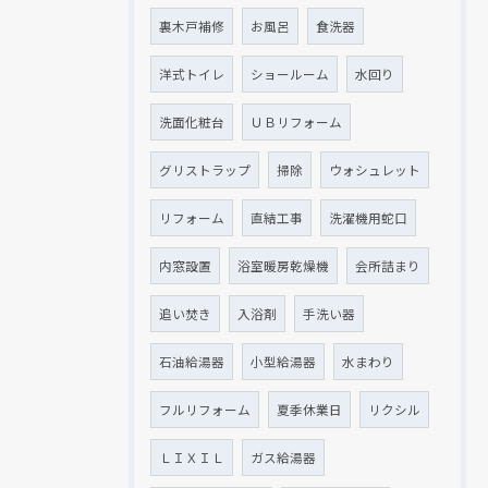
裏木戸補修
お風呂
食洗器
洋式トイレ
ショールーム
水回り
現在、新聞に入っている折込チラシです。
現在、新聞に入っている折込チラシです。
洗面化粧台
ＵＢリフォーム
グリストラップ
掃除
ウォシュレット
リフォーム
直結工事
洗濯機用蛇口
内窓設置
浴室暖房乾燥機
会所詰まり
追い焚き
入浴剤
手洗い器
石油給湯器
小型給湯器
水まわり
フルリフォーム
夏季休業日
リクシル
クリックでチラシのページにジャンプします
クリックでチラシのページにジャンプします
ＬＩＸＩＬ
ガス給湯器