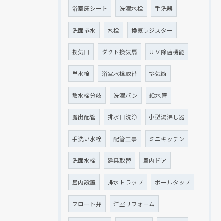
浴室床シート
洗濯水栓
手洗器
洗面排水
水栓
換気レジスター
換気口
ダクト換気扇
ＵＶ除菌機能
単水栓
浴室水栓取替
排気筒
散水栓分岐
洗濯パン
給水管
露出配管
排水口洗浄
小型湯沸し器
手洗い水栓
配管工事
ミニキッチン
洗面水栓
建具取替
室内ドア
屋内設置
排水トラップ
ボールタップ
フロート弁
洋室リフォーム