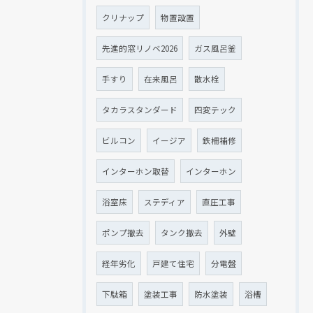
クリナップ
物置設置
先進的窓リノベ2026
ガス風呂釜
手すり
在来風呂
散水栓
タカラスタンダード
四変テック
ビルコン
イージア
鉄柵補修
インターホン取替
インターホン
浴室床
ステディア
直圧工事
ポンプ撤去
タンク撤去
外壁
経年劣化
戸建て住宅
分電盤
下駄箱
塗装工事
防水塗装
浴槽