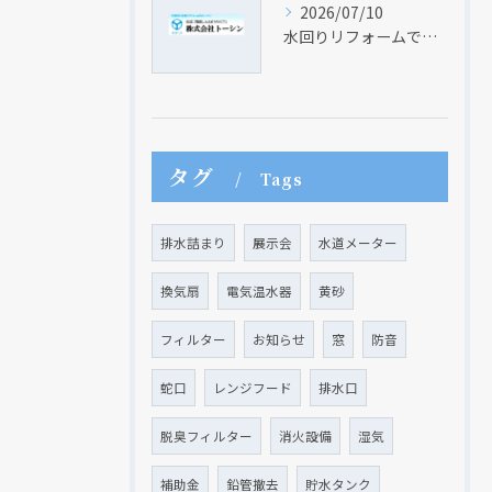
2026/07/10
水回りリフォームでキッチンのみを快適に変える費用と賢い選び方
タグ
Tags
排水詰まり
展示会
水道メーター
換気扇
電気温水器
黄砂
フィルター
お知らせ
窓
防音
蛇口
レンジフード
排水口
脱臭フィルター
消火設備
湿気
補助金
鉛管撤去
貯水タンク