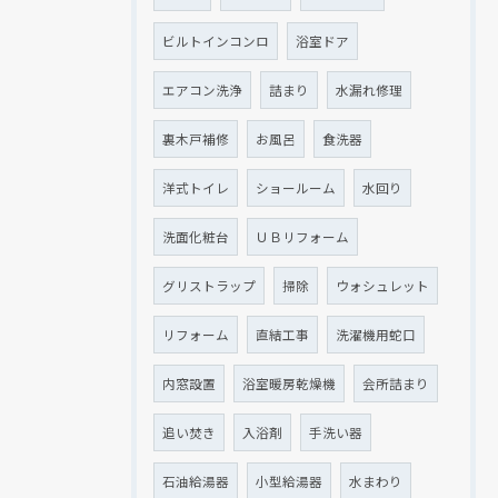
ビルトインコンロ
浴室ドア
エアコン洗浄
詰まり
水漏れ修理
裏木戸補修
お風呂
食洗器
現在、新聞に入っている折込チラシです。
現在、新聞に入っている折込チラシです。
洋式トイレ
ショールーム
水回り
洗面化粧台
ＵＢリフォーム
グリストラップ
掃除
ウォシュレット
リフォーム
直結工事
洗濯機用蛇口
内窓設置
浴室暖房乾燥機
会所詰まり
追い焚き
入浴剤
手洗い器
石油給湯器
小型給湯器
水まわり
クリックでチラシのページにジャンプします
クリックでチラシのページにジャンプします