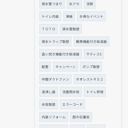
排水管つまり
水アカ
洗剤
トイレ内装
凍結
お得なイベント
ＴＯＴＯ
排水管取替
排水トラップ取替
暖房機能付き給湯器
追い焚き機能付き給湯器
サティスS
配管
キャンペーン
ポンプ取替
中間ダクトファン
ネオレストＲＳ２
湯沸し器
洗面用水栓
トイレ修理
水栓取替
エラーコード
内装リフォーム
庭の石撤去