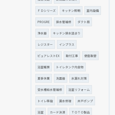
ＦＤシリーズ
キッチン照明
室内設備
PROGRE
排水管補修
ダクト扇
浄水器
キッチン排水詰まり
レジスター
インプラス
ピュアレストEX
取付工事
便座取替
浴室暖房
トイレタンク内金物
夏季休業
洗面器
水漏れ対策
受水槽給水管補修
浴室リフォーム
トイレ移設
漏水修理
井戸ポンプ
浴室
カード決済
ＴＯＴＯ製品