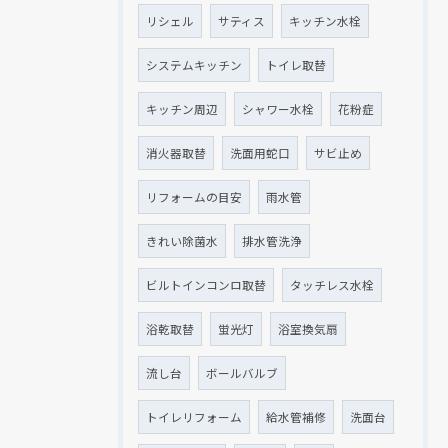
リシェル
サティス
キッチン水栓
システムキッチン
トイレ取替
キッチン周辺
シャワー水栓
花粉症
消火器取替
洗面用蛇口
サビ止め
リフォームの目安
雨水管
きれい除菌水
排水管洗浄
ビルトインコンロ取替
タッチレス水栓
浴乾取替
蛍光灯
浴室換気扇
流し台
ボールバルブ
トイレリフォーム
給水管補修
洗面台