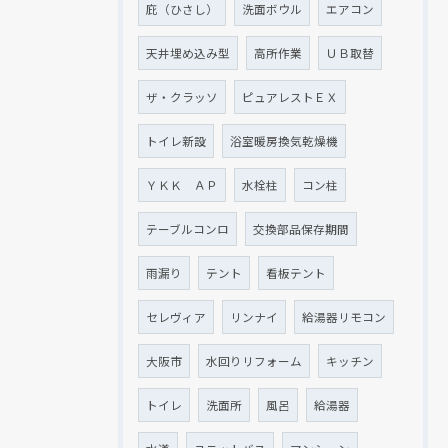
庇（ひさし）
洗面ボウル
エアコン
天井埋め込み型
高所作業
ＵＢ取替
ザ・クラッソ
ピュアレストＥＸ
トイレ新設
浴室暖房換気乾燥機
ＹＫＫ ＡＰ
水栓柱
コン柱
テーブルコンロ
交換部品保存期間
雨漏り
テント
看板テント
セレヴィア
リンナイ
給湯器リモコン
大阪市
水回りリフォーム
キッチン
トイレ
洗面所
風呂
給湯器