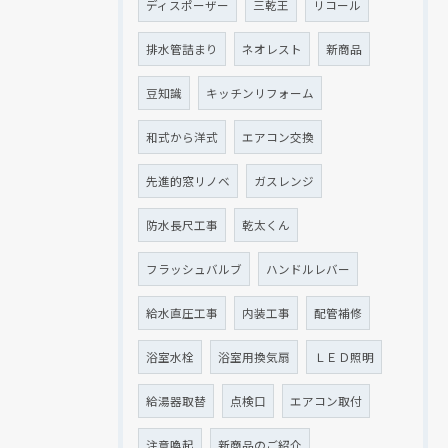
ディスポーザー
三乾王
リコール
排水管詰まり
ネオレスト
新商品
豆知識
キッチンリフォーム
和式から洋式
エアコン交換
先進的窓リノベ
ガスレンジ
防水長尺工事
乾太くん
フラッシュバルブ
ハンドルレバー
給水直圧工事
内装工事
配管補修
浴室水栓
浴室用換気扇
ＬＥＤ照明
給湯器取替
点検口
エアコン取付
注意喚起
新商品のご紹介