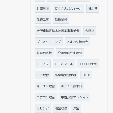
外壁塗装
ほくさんバスオール
排水管
改修工事
階段補修
大阪市指定給水装置工事事業者
会所枡
ブースターポンプ
水まわり相談会
洗濯用水栓
介護保険住宅改修
ドアノブ
ドアハンドル
ＴＯＴＯ主催
ドア取替
小型電気温水器
TOTO
キッチン取替
キッチン排水口
エアコン取替
中古分譲マンション
リビング
和室改修
洋室