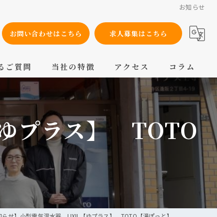
お知らせ
お問い合わせはこちら
求人募集はこちら
るご質問
当社の特徴
アクセス
コラム
設備工事
ゆプラス】 TOTO
内装工事
メンテナンス
配管工事
交換
知らせ】小型電気温水器 LIXIL【ゆプラス】 TOTO【湯ぽっと】