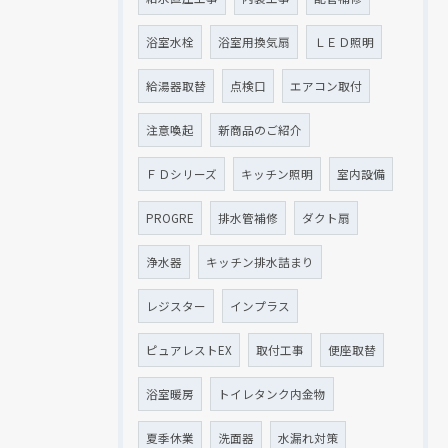
浴室水栓
浴室用換気扇
ＬＥＤ照明
給湯器取替
点検口
エアコン取付
注意喚起
新商品のご紹介
ＦＤシリーズ
キッチン照明
室内設備
PROGRE
排水管補修
ダクト扇
浄水器
キッチン排水詰まり
レジスター
インプラス
ピュアレストEX
取付工事
便座取替
浴室暖房
トイレタンク内金物
夏季休業
洗面器
水漏れ対策