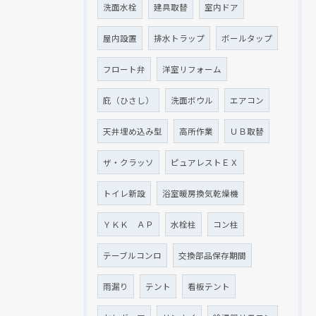
洗面水栓
建具取替
室内ドア
屋内設置
排水トラップ
ボールタップ
フロート弁
洋室リフォーム
庇（ひさし）
洗面ボウル
エアコン
天井埋め込み型
高所作業
ＵＢ取替
ザ・クラッソ
ピュアレストＥＸ
トイレ新設
浴室暖房換気乾燥機
ＹＫＫ ＡＰ
水栓柱
コン柱
テーブルコンロ
交換部品保存期間
雨漏り
テント
看板テント