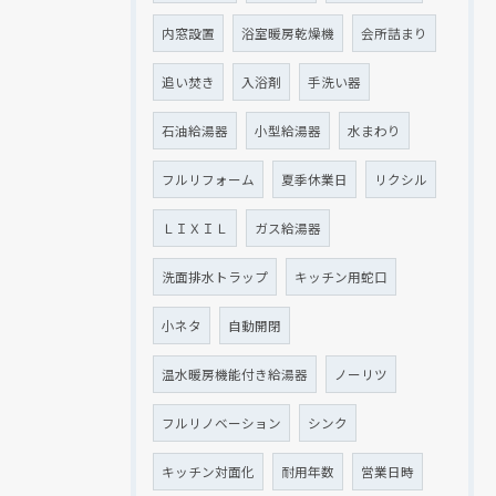
内窓設置
浴室暖房乾燥機
会所詰まり
追い焚き
入浴剤
手洗い器
石油給湯器
小型給湯器
水まわり
フルリフォーム
夏季休業日
リクシル
ＬＩＸＩＬ
ガス給湯器
洗面排水トラップ
キッチン用蛇口
小ネタ
自動開閉
温水暖房機能付き給湯器
ノーリツ
フルリノベーション
シンク
キッチン対面化
耐用年数
営業日時