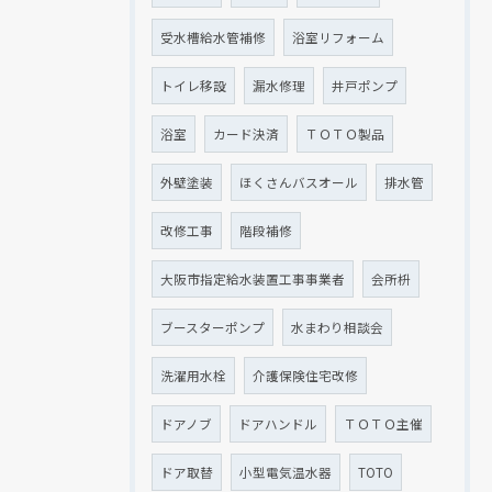
受水槽給水管補修
浴室リフォーム
トイレ移設
漏水修理
井戸ポンプ
浴室
カード決済
ＴＯＴＯ製品
外壁塗装
ほくさんバスオール
排水管
改修工事
階段補修
大阪市指定給水装置工事事業者
会所枡
ブースターポンプ
水まわり相談会
洗濯用水栓
介護保険住宅改修
ドアノブ
ドアハンドル
ＴＯＴＯ主催
ドア取替
小型電気温水器
TOTO