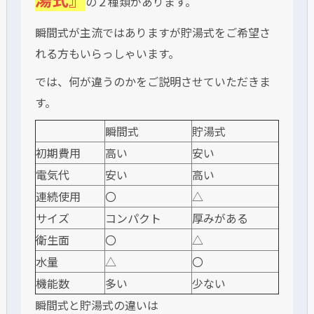
の２種類があります。
瞬間式が主流ではありますが貯湯式をご希望さ
れる方もいらっしゃいます。
では、何が違うのかをご説明させていただきま
す。
瞬間式
貯湯式
初期費用
高い
安い
電気代
安い
高い
連続使用
〇
△
サイズ
コンパクト
厚みがある
衛生面
〇
△
水量
△
〇
機能数
多い
少ない
瞬間式と貯湯式の違いは