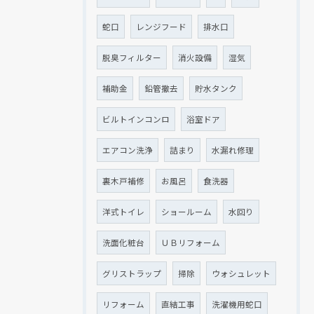
蛇口
レンジフード
排水口
脱臭フィルター
消火設備
湿気
補助金
鉛管撤去
貯水タンク
ビルトインコンロ
浴室ドア
エアコン洗浄
詰まり
水漏れ修理
裏木戸補修
お風呂
食洗器
洋式トイレ
ショールーム
水回り
洗面化粧台
ＵＢリフォーム
グリストラップ
掃除
ウォシュレット
リフォーム
直結工事
洗濯機用蛇口