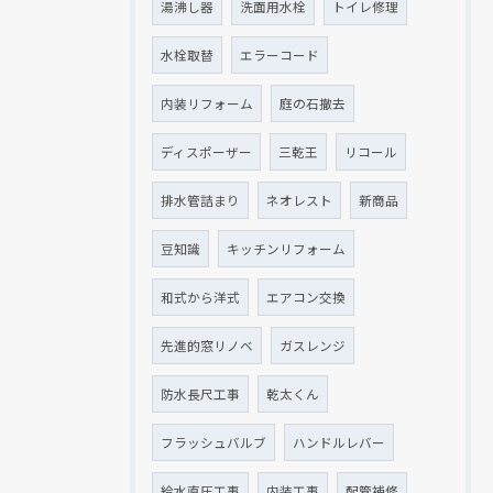
湯沸し器
洗面用水栓
トイレ修理
水栓取替
エラーコード
内装リフォーム
庭の石撤去
ディスポーザー
三乾王
リコール
排水管詰まり
ネオレスト
新商品
豆知識
キッチンリフォーム
和式から洋式
エアコン交換
先進的窓リノベ
ガスレンジ
防水長尺工事
乾太くん
フラッシュバルブ
ハンドルレバー
給水直圧工事
内装工事
配管補修