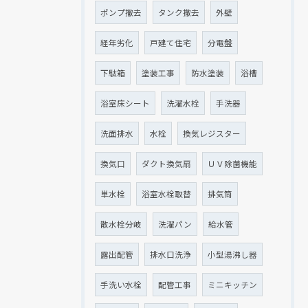
ポンプ撤去
タンク撤去
外壁
経年劣化
戸建て住宅
分電盤
下駄箱
塗装工事
防水塗装
浴槽
浴室床シート
洗濯水栓
手洗器
洗面排水
水栓
換気レジスター
換気口
ダクト換気扇
ＵＶ除菌機能
単水栓
浴室水栓取替
排気筒
散水栓分岐
洗濯パン
給水管
露出配管
排水口洗浄
小型湯沸し器
手洗い水栓
配管工事
ミニキッチン