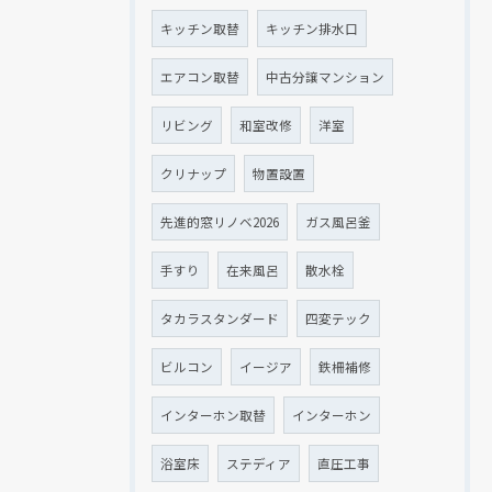
キッチン取替
キッチン排水口
エアコン取替
中古分譲マンション
リビング
和室改修
洋室
クリナップ
物置設置
先進的窓リノベ2026
ガス風呂釜
手すり
在来風呂
散水栓
タカラスタンダード
四変テック
ビルコン
イージア
鉄柵補修
インターホン取替
インターホン
浴室床
ステディア
直圧工事