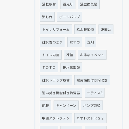
浴乾取替
蛍光灯
浴室換気扇
流し台
ボールバルブ
トイレリフォーム
給水管補修
洗面台
排水管つまり
水アカ
洗剤
トイレ内装
凍結
お得なイベント
ＴＯＴＯ
排水管取替
排水トラップ取替
暖房機能付き給湯器
追い焚き機能付き給湯器
サティスS
配管
キャンペーン
ポンプ取替
中間ダクトファン
ネオレストＲＳ２