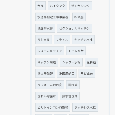
台風
ハイタンク
流し台シンク
水道局指定工事事業者
相談会
洗面排水管
セクショナルキッチン
リシェル
サティス
キッチン水栓
システムキッチン
トイレ取替
キッチン周辺
シャワー水栓
花粉症
消火器取替
洗面用蛇口
サビ止め
リフォームの目安
雨水管
きれい除菌水
排水管洗浄
ビルトインコンロ取替
タッチレス水栓