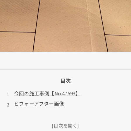
目次
今回の施工事例【No.47593】
ビフォーアフター画像