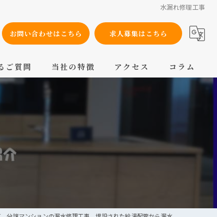
水漏れ修理工事
お問い合わせはこちら
求人募集はこちら
るご質問
当社の特徴
アクセス
コラム
設備工事
内装工事
メンテナンス
配管工事
交換
区 分譲マンションの漏水修理工事 埋設された給湯配管から漏水