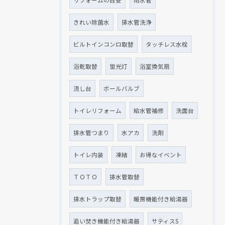
きれい除菌水
排水管洗浄
ビルトインコンロ取替
タッチレス水栓
浴乾取替
蛍光灯
浴室換気扇
流し台
ボールバルブ
トイレリフォーム
給水管補修
洗面台
排水管つまり
水アカ
洗剤
トイレ内装
凍結
お得なイベント
ＴＯＴＯ
排水管取替
排水トラップ取替
暖房機能付き給湯器
追い焚き機能付き給湯器
サティスS