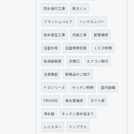
防水長尺工事
乾太くん
フラッシュバルブ
ハンドルレバー
給水直圧工事
内装工事
配管補修
浴室水栓
浴室用換気扇
ＬＥＤ照明
給湯器取替
点検口
エアコン取付
注意喚起
新商品のご紹介
ＦＤシリーズ
キッチン照明
室内設備
PROGRE
排水管補修
ダクト扇
浄水器
キッチン排水詰まり
レジスター
インプラス