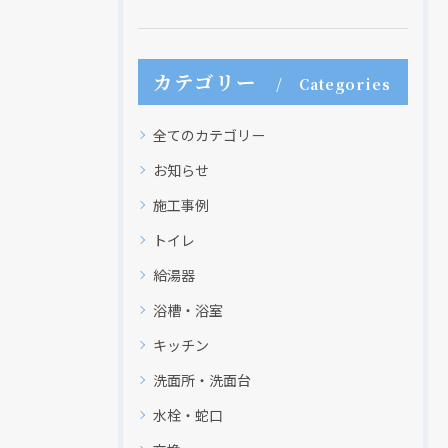
カテゴリー
Categories
全てのカテゴリー
お知らせ
施工事例
トイレ
給湯器
現在、新聞に入っている折込チラシです。
現在、新聞に入っている折込チラシです。
浴槽・浴室
キッチン
洗面所・洗面台
水栓・蛇口