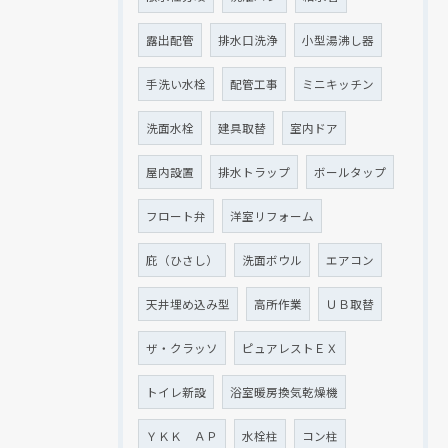
露出配管
排水口洗浄
小型湯沸し器
手洗い水栓
配管工事
ミニキッチン
洗面水栓
建具取替
室内ドア
屋内設置
排水トラップ
ボールタップ
フロート弁
洋室リフォーム
庇（ひさし）
洗面ボウル
エアコン
天井埋め込み型
高所作業
ＵＢ取替
ザ・クラッソ
ピュアレストＥＸ
トイレ新設
浴室暖房換気乾燥機
ＹＫＫ ＡＰ
水栓柱
コン柱