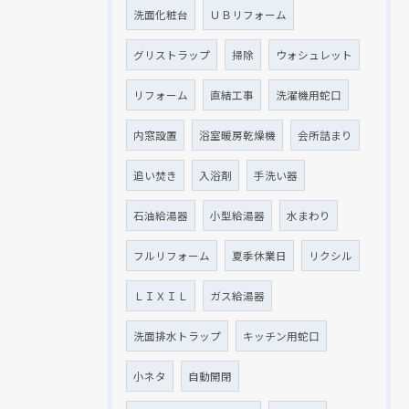
洗面化粧台
ＵＢリフォーム
グリストラップ
掃除
ウォシュレット
リフォーム
直結工事
洗濯機用蛇口
内窓設置
浴室暖房乾燥機
会所詰まり
追い焚き
入浴剤
手洗い器
石油給湯器
小型給湯器
水まわり
フルリフォーム
夏季休業日
リクシル
ＬＩＸＩＬ
ガス給湯器
洗面排水トラップ
キッチン用蛇口
小ネタ
自動開閉