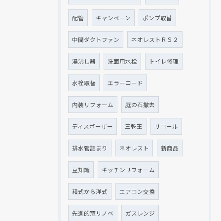
配管
キャンペーン
ポンプ取替
中間ダクトファン
ネオレストＲＳ２
湯沸し器
洗面用水栓
トイレ修理
水栓取替
エラーコード
内装リフォーム
庭の石撤去
ディスポーザー
三乾王
リコール
排水管詰まり
ネオレスト
新商品
豆知識
キッチンリフォーム
和式から洋式
エアコン交換
先進的窓リノベ
ガスレンジ