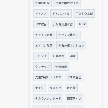
洗濯用水栓
介護保険住宅改修
ドアノブ
ドアハンドル
ＴＯＴＯ主催
ドア取替
小型電気温水器
TOTO
キッチン取替
キッチン排水口
エアコン取替
中古分譲マンション
リビング
和室改修
洋室
クリナップ
物置設置
先進的窓リノベ2026
ガス風呂釜
手すり
在来風呂
散水栓
タカラスタンダード
四変テック