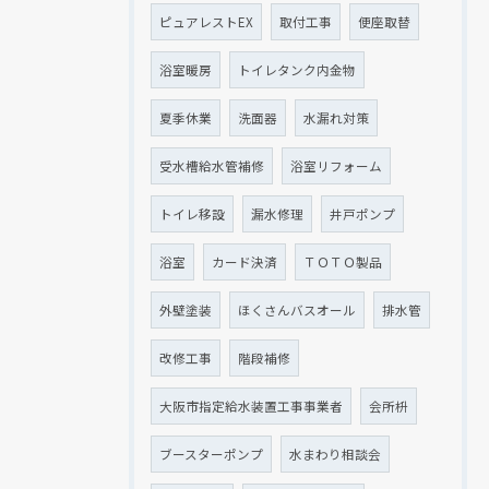
ピュアレストEX
取付工事
便座取替
浴室暖房
トイレタンク内金物
夏季休業
洗面器
水漏れ対策
受水槽給水管補修
浴室リフォーム
トイレ移設
漏水修理
井戸ポンプ
浴室
カード決済
ＴＯＴＯ製品
外壁塗装
ほくさんバスオール
排水管
改修工事
階段補修
大阪市指定給水装置工事事業者
会所枡
ブースターポンプ
水まわり相談会