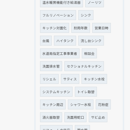
温水暖房機能付き給湯器
ノーリツ
フルリノベーション
シンク
キッチン対面化
耐用年数
営業日時
台風
ハイタンク
流し台シンク
水道局指定工事事業者
相談会
洗面排水管
セクショナルキッチン
リシェル
サティス
キッチン水栓
システムキッチン
トイレ取替
キッチン周辺
シャワー水栓
花粉症
消火器取替
洗面用蛇口
サビ止め
リフォームの目安
雨水管