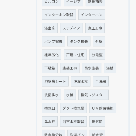
ビルコン
イージア
鉄柵補修
インターホン取替
インターホン
浴室床
ステディア
直圧工事
ポンプ撤去
タンク撤去
外壁
経年劣化
戸建て住宅
分電盤
下駄箱
塗装工事
防水塗装
浴槽
浴室床シート
洗濯水栓
手洗器
洗面排水
水栓
換気レジスター
換気口
ダクト換気扇
ＵＶ除菌機能
単水栓
浴室水栓取替
排気筒
散水栓分岐
洗濯パン
給水管