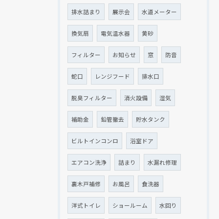
排水詰まり
展示会
水道メーター
換気扇
電気温水器
黄砂
フィルター
お知らせ
窓
防音
蛇口
レンジフード
排水口
脱臭フィルター
消火設備
湿気
補助金
鉛管撤去
貯水タンク
ビルトインコンロ
浴室ドア
エアコン洗浄
詰まり
水漏れ修理
裏木戸補修
お風呂
食洗器
洋式トイレ
ショールーム
水回り