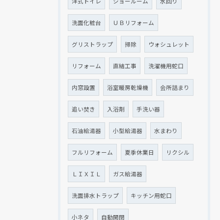
洋式トイレ
ショールーム
水回り
洗面化粧台
ＵＢリフォーム
グリストラップ
掃除
ウォシュレット
リフォーム
直結工事
洗濯機用蛇口
内窓設置
浴室暖房乾燥機
会所詰まり
追い焚き
入浴剤
手洗い器
石油給湯器
小型給湯器
水まわり
フルリフォーム
夏季休業日
リクシル
ＬＩＸＩＬ
ガス給湯器
洗面排水トラップ
キッチン用蛇口
小ネタ
自動開閉