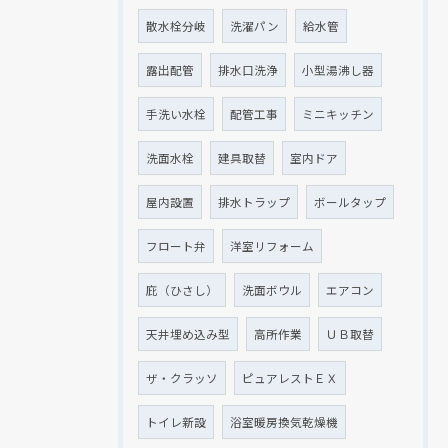
散水栓分岐
洗濯パン
給水管
露出配管
排水口洗浄
小型湯沸し器
手洗い水栓
配管工事
ミニキッチン
洗面水栓
建具取替
室内ドア
屋内設置
排水トラップ
ボールタップ
フロート弁
洋室リフォーム
庇（ひさし）
洗面ボウル
エアコン
天井埋め込み型
高所作業
ＵＢ取替
ザ・クラッソ
ピュアレストＥＸ
トイレ新設
浴室暖房換気乾燥機