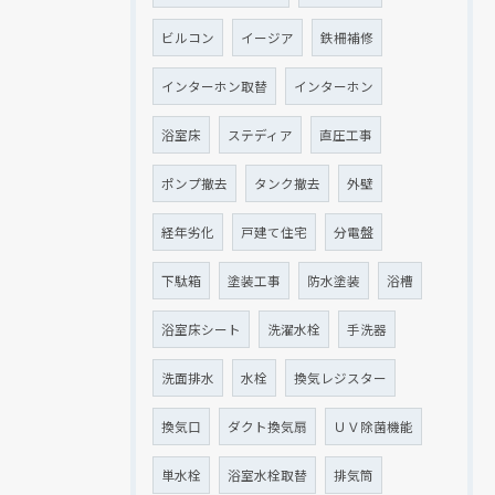
ビルコン
イージア
鉄柵補修
インターホン取替
インターホン
浴室床
ステディア
直圧工事
ポンプ撤去
タンク撤去
外壁
経年劣化
戸建て住宅
分電盤
下駄箱
塗装工事
防水塗装
浴槽
浴室床シート
洗濯水栓
手洗器
洗面排水
水栓
換気レジスター
換気口
ダクト換気扇
ＵＶ除菌機能
単水栓
浴室水栓取替
排気筒