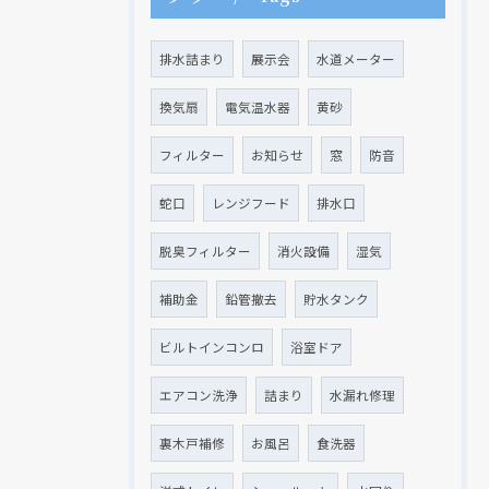
排水詰まり
展示会
水道メーター
換気扇
電気温水器
黄砂
フィルター
お知らせ
窓
防音
蛇口
レンジフード
排水口
脱臭フィルター
消火設備
湿気
補助金
鉛管撤去
貯水タンク
ビルトインコンロ
浴室ドア
エアコン洗浄
詰まり
水漏れ修理
裏木戸補修
お風呂
食洗器