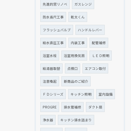
先進的窓リノベ
ガスレンジ
防水長尺工事
乾太くん
フラッシュバルブ
ハンドルレバー
給水直圧工事
内装工事
配管補修
浴室水栓
浴室用換気扇
ＬＥＤ照明
給湯器取替
点検口
エアコン取付
注意喚起
新商品のご紹介
ＦＤシリーズ
キッチン照明
室内設備
PROGRE
排水管補修
ダクト扇
浄水器
キッチン排水詰まり