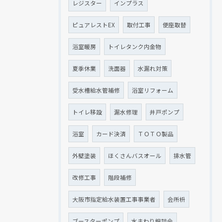
レジスター
インプラス
ピュアレストEX
取付工事
便座取替
浴室暖房
トイレタンク内金物
夏季休業
洗面器
水漏れ対策
受水槽給水管補修
浴室リフォーム
トイレ移設
漏水修理
井戸ポンプ
浴室
カード決済
ＴＯＴＯ製品
外壁塗装
ほくさんバスオール
排水管
改修工事
階段補修
大阪市指定給水装置工事事業者
会所枡
ブースターポンプ
水まわり相談会