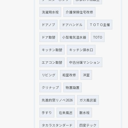
洗濯用水栓
介護保険住宅改修
ドアノブ
ドアハンドル
ＴＯＴＯ主催
ドア取替
小型電気温水器
TOTO
キッチン取替
キッチン排水口
エアコン取替
中古分譲マンション
リビング
和室改修
洋室
クリナップ
物置設置
先進的窓リノベ2026
ガス風呂釜
手すり
在来風呂
散水栓
タカラスタンダード
四変テック