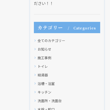
ださい！！
カテゴリー
Categories
全てのカテゴリー
お知らせ
施工事例
トイレ
現在、新聞に入っている折込チラシです。
現在、新聞に入っている折込チラシです。
給湯器
浴槽・浴室
キッチン
洗面所・洗面台
水栓・蛇口