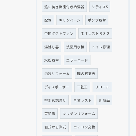
追い焚き機能付き給湯器
サティスS
配管
キャンペーン
ポンプ取替
中間ダクトファン
ネオレストＲＳ２
湯沸し器
洗面用水栓
トイレ修理
水栓取替
エラーコード
内装リフォーム
庭の石撤去
ディスポーザー
三乾王
リコール
排水管詰まり
ネオレスト
新商品
豆知識
キッチンリフォーム
和式から洋式
エアコン交換