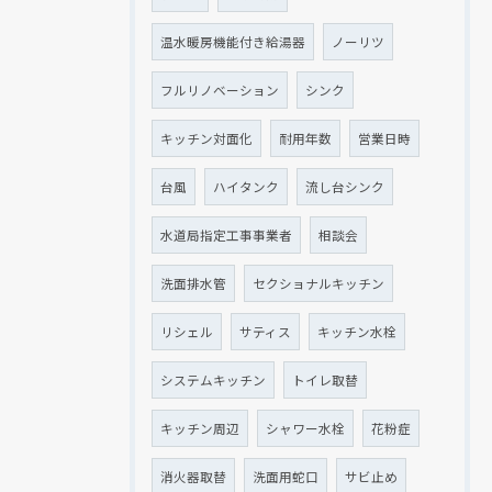
温水暖房機能付き給湯器
ノーリツ
フルリノベーション
シンク
キッチン対面化
耐用年数
営業日時
台風
ハイタンク
流し台シンク
水道局指定工事事業者
相談会
洗面排水管
セクショナルキッチン
リシェル
サティス
キッチン水栓
システムキッチン
トイレ取替
キッチン周辺
シャワー水栓
花粉症
消火器取替
洗面用蛇口
サビ止め