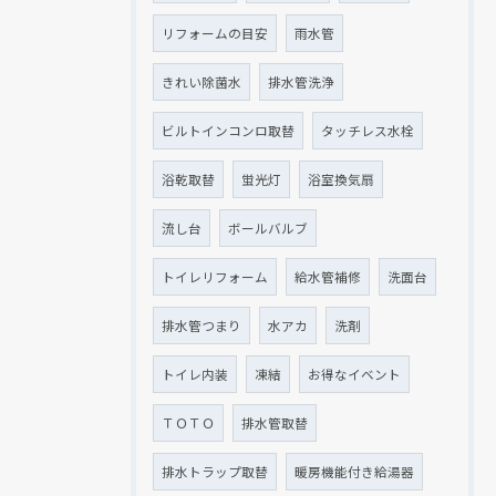
リフォームの目安
雨水管
きれい除菌水
排水管洗浄
ビルトインコンロ取替
タッチレス水栓
浴乾取替
蛍光灯
浴室換気扇
流し台
ボールバルブ
トイレリフォーム
給水管補修
洗面台
排水管つまり
水アカ
洗剤
トイレ内装
凍結
お得なイベント
ＴＯＴＯ
排水管取替
排水トラップ取替
暖房機能付き給湯器