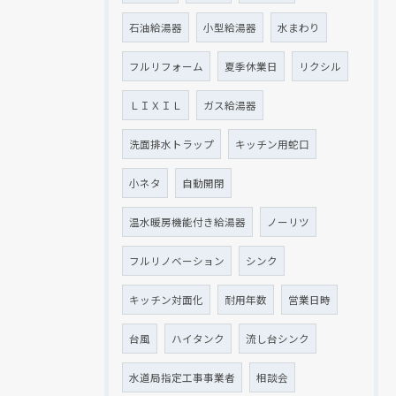
石油給湯器
小型給湯器
水まわり
フルリフォーム
夏季休業日
リクシル
ＬＩＸＩＬ
ガス給湯器
洗面排水トラップ
キッチン用蛇口
小ネタ
自動開閉
温水暖房機能付き給湯器
ノーリツ
フルリノベーション
シンク
キッチン対面化
耐用年数
営業日時
台風
ハイタンク
流し台シンク
水道局指定工事事業者
相談会