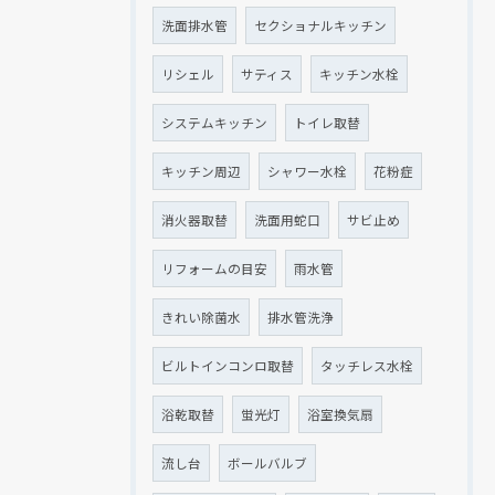
洗面排水管
セクショナルキッチン
リシェル
サティス
キッチン水栓
システムキッチン
トイレ取替
キッチン周辺
シャワー水栓
花粉症
消火器取替
洗面用蛇口
サビ止め
リフォームの目安
雨水管
きれい除菌水
排水管洗浄
ビルトインコンロ取替
タッチレス水栓
浴乾取替
蛍光灯
浴室換気扇
流し台
ボールバルブ