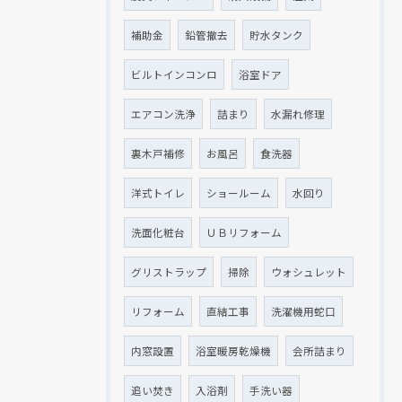
補助金
鉛管撤去
貯水タンク
ビルトインコンロ
浴室ドア
エアコン洗浄
詰まり
水漏れ修理
裏木戸補修
お風呂
食洗器
洋式トイレ
ショールーム
水回り
洗面化粧台
ＵＢリフォーム
グリストラップ
掃除
ウォシュレット
リフォーム
直結工事
洗濯機用蛇口
内窓設置
浴室暖房乾燥機
会所詰まり
追い焚き
入浴剤
手洗い器