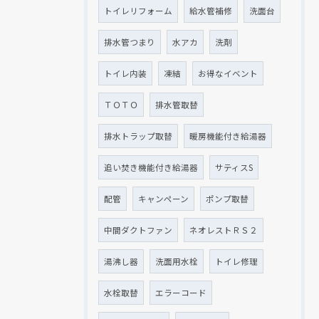
トイレリフォーム
給水管補修
洗面台
排水管つまり
水アカ
洗剤
トイレ内装
凍結
お得なイベント
ＴＯＴＯ
排水管取替
排水トラップ取替
暖房機能付き給湯器
追い焚き機能付き給湯器
サティスS
配管
キャンペーン
ポンプ取替
中間ダクトファン
ネオレストＲＳ２
湯沸し器
洗面用水栓
トイレ修理
水栓取替
エラーコード