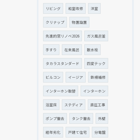
リビング
和室改修
洋室
クリナップ
物置設置
先進的窓リノベ2026
ガス風呂釜
手すり
在来風呂
散水栓
タカラスタンダード
四変テック
ビルコン
イージア
鉄柵補修
インターホン取替
インターホン
浴室床
ステディア
直圧工事
ポンプ撤去
タンク撤去
外壁
経年劣化
戸建て住宅
分電盤