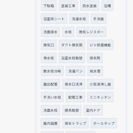
下駄箱
塗装工事
防水塗装
浴槽
浴室床シート
洗濯水栓
手洗器
洗面排水
水栓
換気レジスター
換気口
ダクト換気扇
ＵＶ除菌機能
単水栓
浴室水栓取替
排気筒
散水栓分岐
洗濯パン
給水管
露出配管
排水口洗浄
小型湯沸し器
手洗い水栓
配管工事
ミニキッチン
洗面水栓
建具取替
室内ドア
屋内設置
排水トラップ
ボールタップ