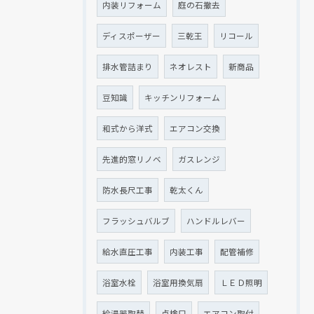
内装リフォーム
庭の石撤去
ディスポーザー
三乾王
リコール
排水管詰まり
ネオレスト
新商品
豆知識
キッチンリフォーム
和式から洋式
エアコン交換
先進的窓リノベ
ガスレンジ
防水長尺工事
乾太くん
フラッシュバルブ
ハンドルレバー
給水直圧工事
内装工事
配管補修
浴室水栓
浴室用換気扇
ＬＥＤ照明
給湯器取替
点検口
エアコン取付