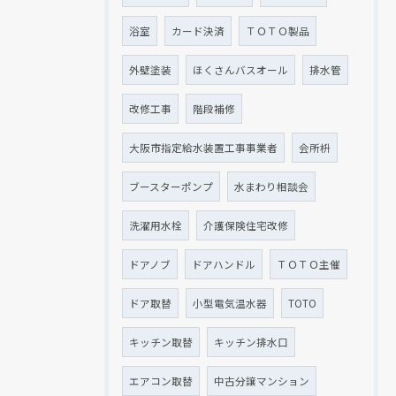
浴室
カード決済
ＴＯＴＯ製品
外壁塗装
ほくさんバスオール
排水管
改修工事
階段補修
大阪市指定給水装置工事事業者
会所枡
ブースターポンプ
水まわり相談会
洗濯用水栓
介護保険住宅改修
ドアノブ
ドアハンドル
ＴＯＴＯ主催
ドア取替
小型電気温水器
TOTO
キッチン取替
キッチン排水口
エアコン取替
中古分譲マンション