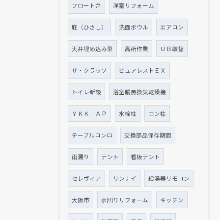
フロート弁
洋室リフォーム
庇（ひさし）
洗面ボウル
エアコン
天井埋め込み型
高所作業
ＵＢ取替
ザ・クラッソ
ピュアレストＥＸ
トイレ新設
浴室暖房換気乾燥機
ＹＫＫ ＡＰ
水栓柱
コン柱
テーブルコンロ
交換部品保存期間
雨漏り
テント
看板テント
セレヴィア
リンナイ
給湯器リモコン
大阪市
水回りリフォーム
キッチン