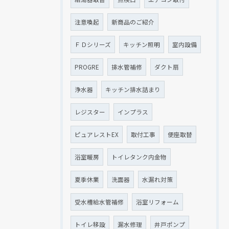
注意喚起
新商品のご紹介
ＦＤシリーズ
キッチン照明
室内設備
PROGRE
排水管補修
ダクト扇
浄水器
キッチン排水詰まり
レジスター
インプラス
ピュアレストEX
取付工事
便座取替
浴室暖房
トイレタンク内金物
夏季休業
洗面器
水漏れ対策
受水槽給水管補修
浴室リフォーム
トイレ移設
漏水修理
井戸ポンプ