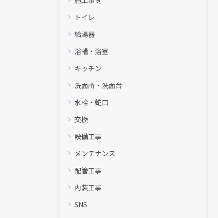
トイレ
給湯器
浴槽・浴室
キッチン
洗面所・洗面台
水栓・蛇口
交換
設備工事
メンテナンス
配管工事
内装工事
現在、新聞に入っている折込チラシです。
現在、新聞に入っている折込チラシです。
SNS