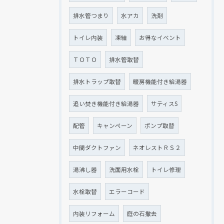
排水管つまり
水アカ
洗剤
トイレ内装
凍結
お得なイベント
ＴＯＴＯ
排水管取替
排水トラップ取替
暖房機能付き給湯器
追い焚き機能付き給湯器
サティスS
配管
キャンペーン
ポンプ取替
中間ダクトファン
ネオレストＲＳ２
湯沸し器
洗面用水栓
トイレ修理
水栓取替
エラーコード
内装リフォーム
庭の石撤去