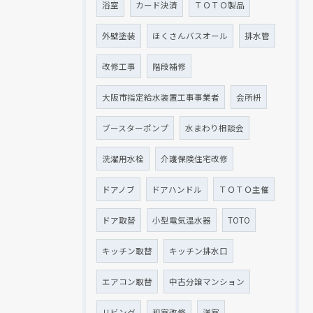
浴室
カード決済
ＴＯＴＯ製品
外壁塗装
ほくさんバスオール
排水管
改修工事
階段補修
大阪市指定給水装置工事事業者
会所枡
ブースターポンプ
水まわり相談会
洗濯用水栓
介護保険住宅改修
ドアノブ
ドアハンドル
ＴＯＴＯ主催
ドア取替
小型電気温水器
TOTO
キッチン取替
キッチン排水口
エアコン取替
中古分譲マンション
リビング
和室改修
洋室