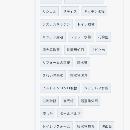
リシェル
サティス
キッチン水栓
システムキッチン
トイレ取替
キッチン周辺
シャワー水栓
花粉症
消火器取替
洗面用蛇口
サビ止め
リフォームの目安
雨水管
きれい除菌水
排水管洗浄
ビルトインコンロ取替
タッチレス水栓
浴乾取替
蛍光灯
浴室換気扇
流し台
ボールバルブ
トイレリフォーム
給水管補修
洗面台