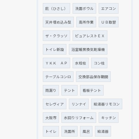
庇（ひさし）
洗面ボウル
エアコン
天井埋め込み型
高所作業
ＵＢ取替
ザ・クラッソ
ピュアレストＥＸ
トイレ新設
浴室暖房換気乾燥機
ＹＫＫ ＡＰ
水栓柱
コン柱
テーブルコンロ
交換部品保存期間
雨漏り
テント
看板テント
セレヴィア
リンナイ
給湯器リモコン
大阪市
水回りリフォーム
キッチン
トイレ
洗面所
風呂
給湯器