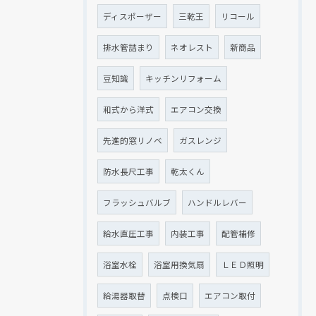
ディスポーザー
三乾王
リコール
排水管詰まり
ネオレスト
新商品
豆知識
キッチンリフォーム
和式から洋式
エアコン交換
先進的窓リノベ
ガスレンジ
防水長尺工事
乾太くん
フラッシュバルブ
ハンドルレバー
給水直圧工事
内装工事
配管補修
浴室水栓
浴室用換気扇
ＬＥＤ照明
給湯器取替
点検口
エアコン取付