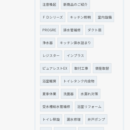
注意喚起
新商品のご紹介
ＦＤシリーズ
キッチン照明
室内設備
PROGRE
排水管補修
ダクト扇
浄水器
キッチン排水詰まり
レジスター
インプラス
ピュアレストEX
取付工事
便座取替
浴室暖房
トイレタンク内金物
夏季休業
洗面器
水漏れ対策
受水槽給水管補修
浴室リフォーム
トイレ移設
漏水修理
井戸ポンプ