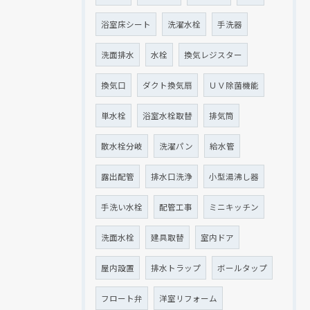
浴室床シート
洗濯水栓
手洗器
洗面排水
水栓
換気レジスター
換気口
ダクト換気扇
ＵＶ除菌機能
単水栓
浴室水栓取替
排気筒
散水栓分岐
洗濯パン
給水管
露出配管
排水口洗浄
小型湯沸し器
手洗い水栓
配管工事
ミニキッチン
洗面水栓
建具取替
室内ドア
屋内設置
排水トラップ
ボールタップ
フロート弁
洋室リフォーム