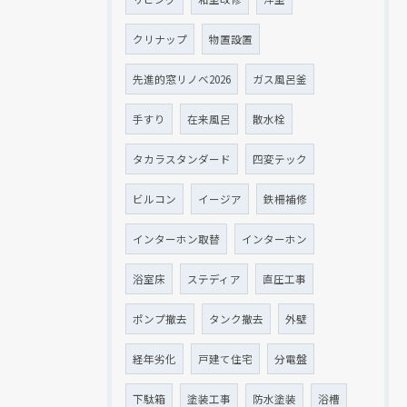
クリナップ
物置設置
先進的窓リノベ2026
ガス風呂釜
手すり
在来風呂
散水栓
タカラスタンダード
四変テック
ビルコン
イージア
鉄柵補修
インターホン取替
インターホン
浴室床
ステディア
直圧工事
ポンプ撤去
タンク撤去
外壁
経年劣化
戸建て住宅
分電盤
下駄箱
塗装工事
防水塗装
浴槽