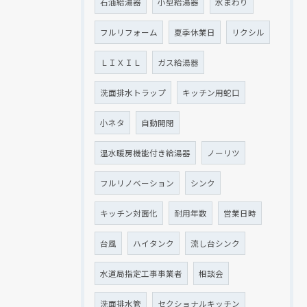
石油給湯器
小型給湯器
水まわり
フルリフォーム
夏季休業日
リクシル
ＬＩＸＩＬ
ガス給湯器
洗面排水トラップ
キッチン用蛇口
小ネタ
自動開閉
温水暖房機能付き給湯器
ノーリツ
フルリノベーション
シンク
キッチン対面化
耐用年数
営業日時
台風
ハイタンク
流し台シンク
水道局指定工事事業者
相談会
洗面排水管
セクショナルキッチン