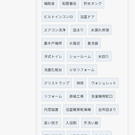
補助金
鉛管撤去
貯水タンク
ビルトインコンロ
浴室ドア
エアコン洗浄
詰まり
水漏れ修理
裏木戸補修
お風呂
食洗器
洋式トイレ
ショールーム
水回り
洗面化粧台
ＵＢリフォーム
グリストラップ
掃除
ウォシュレット
リフォーム
直結工事
洗濯機用蛇口
内窓設置
浴室暖房乾燥機
会所詰まり
追い焚き
入浴剤
手洗い器