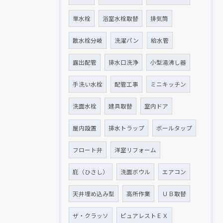
単水栓
浴室水栓取替
排気筒
散水栓分岐
洗濯パン
給水管
露出配管
排水口洗浄
小型湯沸し器
手洗い水栓
配管工事
ミニキッチン
洗面水栓
建具取替
室内ドア
屋内設置
排水トラップ
ボールタップ
フロート弁
洋室リフォーム
庇（ひさし）
洗面ボウル
エアコン
天井埋め込み型
高所作業
ＵＢ取替
ザ・クラッソ
ピュアレストＥＸ