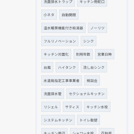
洗面排水トラップ
キッチン用蛇口
小ネタ
自動開閉
温水暖房機能付き給湯器
ノーリツ
フルリノベーション
シンク
キッチン対面化
耐用年数
営業日時
台風
ハイタンク
流し台シンク
水道局指定工事事業者
相談会
洗面排水管
セクショナルキッチン
リシェル
サティス
キッチン水栓
システムキッチン
トイレ取替
キッチン周辺
シャワー水栓
花粉症