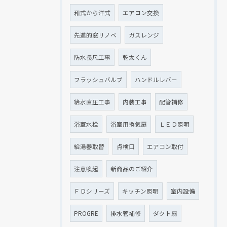
和式から洋式
エアコン交換
先進的窓リノベ
ガスレンジ
防水長尺工事
乾太くん
フラッシュバルブ
ハンドルレバー
給水直圧工事
内装工事
配管補修
浴室水栓
浴室用換気扇
ＬＥＤ照明
給湯器取替
点検口
エアコン取付
注意喚起
新商品のご紹介
ＦＤシリーズ
キッチン照明
室内設備
PROGRE
排水管補修
ダクト扇