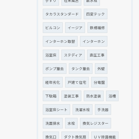
手すり
在来風呂
散水栓
タカラスタンダード
四変テック
ビルコン
イージア
鉄柵補修
インターホン取替
インターホン
浴室床
ステディア
直圧工事
ポンプ撤去
タンク撤去
外壁
経年劣化
戸建て住宅
分電盤
下駄箱
塗装工事
防水塗装
浴槽
浴室床シート
洗濯水栓
手洗器
洗面排水
水栓
換気レジスター
換気口
ダクト換気扇
ＵＶ除菌機能