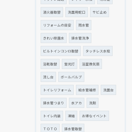
消火器取替
洗面用蛇口
サビ止め
リフォームの目安
雨水管
きれい除菌水
排水管洗浄
ビルトインコンロ取替
タッチレス水栓
浴乾取替
蛍光灯
浴室換気扇
流し台
ボールバルブ
トイレリフォーム
給水管補修
洗面台
排水管つまり
水アカ
洗剤
トイレ内装
凍結
お得なイベント
ＴＯＴＯ
排水管取替