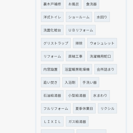
裏木戸補修
お風呂
食洗器
洋式トイレ
ショールーム
水回り
洗面化粧台
ＵＢリフォーム
グリストラップ
掃除
ウォシュレット
リフォーム
直結工事
洗濯機用蛇口
内窓設置
浴室暖房乾燥機
会所詰まり
追い焚き
入浴剤
手洗い器
石油給湯器
小型給湯器
水まわり
フルリフォーム
夏季休業日
リクシル
ＬＩＸＩＬ
ガス給湯器