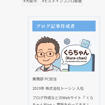
#大阪市
#ビルトインコンロ取替
ブログ記事作成者
クリックでチラシのページにジャンプします
クリックでチラシのページにジャンプします
業務部 PC担当
2019年 株式会社トーシン 入社
ブログ作成などのWebサイト『 くら
ちゃんBlog 』更新をやってます！