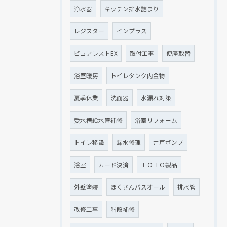
浄水器
キッチン排水詰まり
レジスター
インプラス
ピュアレストEX
取付工事
便座取替
浴室暖房
トイレタンク内金物
夏季休業
洗面器
水漏れ対策
受水槽給水管補修
浴室リフォーム
トイレ移設
漏水修理
井戸ポンプ
浴室
カード決済
ＴＯＴＯ製品
外壁塗装
ほくさんバスオール
排水管
改修工事
階段補修