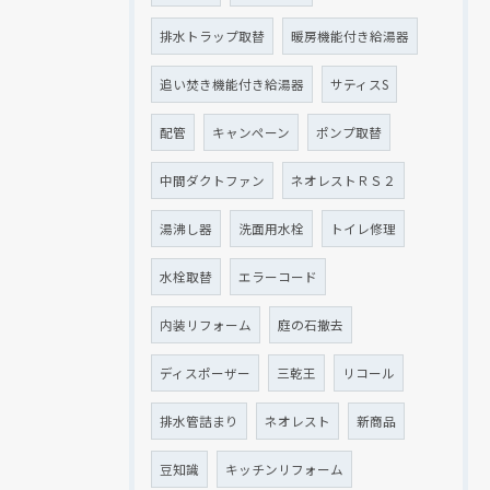
排水トラップ取替
暖房機能付き給湯器
追い焚き機能付き給湯器
サティスS
配管
キャンペーン
ポンプ取替
中間ダクトファン
ネオレストＲＳ２
湯沸し器
洗面用水栓
トイレ修理
水栓取替
エラーコード
内装リフォーム
庭の石撤去
ディスポーザー
三乾王
リコール
排水管詰まり
ネオレスト
新商品
豆知識
キッチンリフォーム