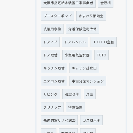
大阪市指定給水装置工事事業者
会所枡
ブースターポンプ
水まわり相談会
洗濯用水栓
介護保険住宅改修
ドアノブ
ドアハンドル
ＴＯＴＯ主催
ドア取替
小型電気温水器
TOTO
キッチン取替
キッチン排水口
エアコン取替
中古分譲マンション
リビング
和室改修
洋室
クリナップ
物置設置
先進的窓リノベ2026
ガス風呂釜