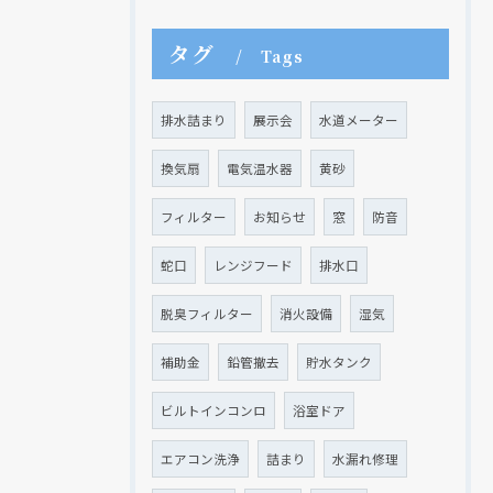
タグ
Tags
排水詰まり
展示会
水道メーター
換気扇
電気温水器
黄砂
フィルター
お知らせ
窓
防音
蛇口
レンジフード
排水口
脱臭フィルター
消火設備
湿気
補助金
鉛管撤去
貯水タンク
ビルトインコンロ
浴室ドア
エアコン洗浄
詰まり
水漏れ修理