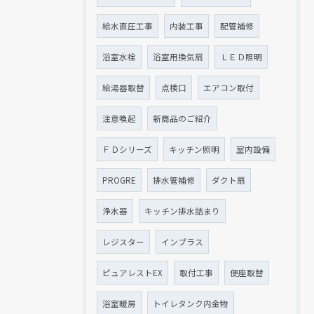
給水直圧工事
内装工事
配管補修
浴室水栓
浴室用換気扇
ＬＥＤ照明
給湯器取替
点検口
エアコン取付
注意喚起
新商品のご紹介
ＦＤシリーズ
キッチン照明
室内設備
PROGRE
排水管補修
ダクト扇
浄水器
キッチン排水詰まり
レジスター
インプラス
ピュアレストEX
取付工事
便座取替
浴室暖房
トイレタンク内金物