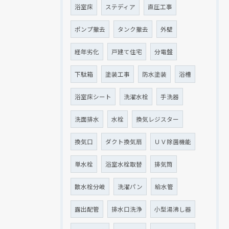
浴室床
ステディア
直圧工事
ポンプ撤去
タンク撤去
外壁
経年劣化
戸建て住宅
分電盤
下駄箱
塗装工事
防水塗装
浴槽
浴室床シート
洗濯水栓
手洗器
洗面排水
水栓
換気レジスター
換気口
ダクト換気扇
ＵＶ除菌機能
単水栓
浴室水栓取替
排気筒
散水栓分岐
洗濯パン
給水管
露出配管
排水口洗浄
小型湯沸し器