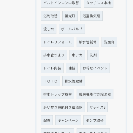
ビルトインコンロ取替
タッチレス水栓
浴乾取替
蛍光灯
浴室換気扇
流し台
ボールバルブ
トイレリフォーム
給水管補修
洗面台
排水管つまり
水アカ
洗剤
トイレ内装
凍結
お得なイベント
ＴＯＴＯ
排水管取替
排水トラップ取替
暖房機能付き給湯器
追い焚き機能付き給湯器
サティスS
配管
キャンペーン
ポンプ取替