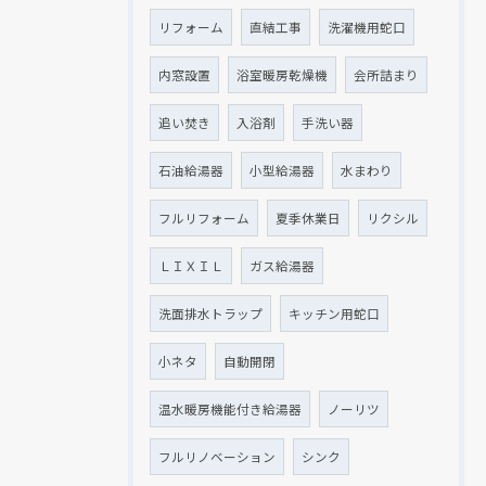
リフォーム
直結工事
洗濯機用蛇口
内窓設置
浴室暖房乾燥機
会所詰まり
追い焚き
入浴剤
手洗い器
石油給湯器
小型給湯器
水まわり
フルリフォーム
夏季休業日
リクシル
ＬＩＸＩＬ
ガス給湯器
洗面排水トラップ
キッチン用蛇口
小ネタ
自動開閉
温水暖房機能付き給湯器
ノーリツ
フルリノベーション
シンク