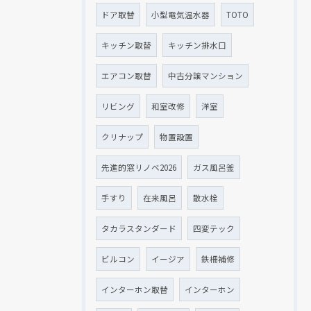
ドア取替
小型電気温水器
TOTO
キッチン取替
キッチン排水口
エアコン取替
中古分譲マンション
リビング
和室改修
洋室
クリナップ
物置設置
先進的窓リノベ2026
ガス風呂釜
手すり
在来風呂
散水栓
タカラスタンダード
四変テック
ビルコン
イージア
鉄柵補修
インターホン取替
インターホン