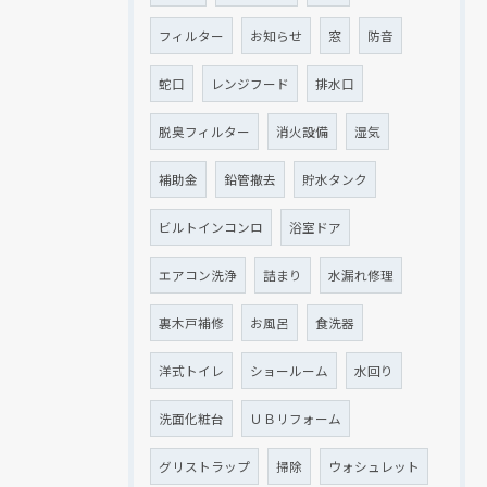
フィルター
お知らせ
窓
防音
蛇口
レンジフード
排水口
脱臭フィルター
消火設備
湿気
補助金
鉛管撤去
貯水タンク
ビルトインコンロ
浴室ドア
エアコン洗浄
詰まり
水漏れ修理
裏木戸補修
お風呂
食洗器
洋式トイレ
ショールーム
水回り
洗面化粧台
ＵＢリフォーム
グリストラップ
掃除
ウォシュレット