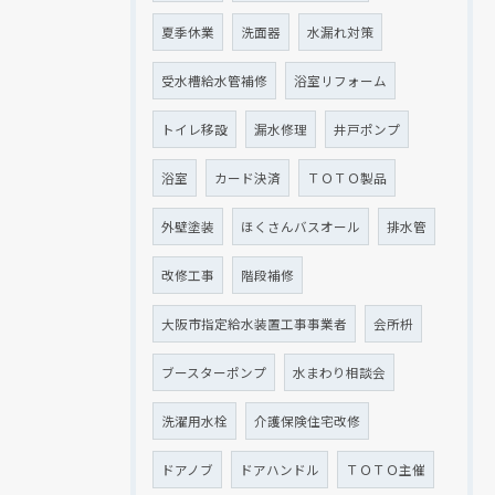
夏季休業
洗面器
水漏れ対策
受水槽給水管補修
浴室リフォーム
トイレ移設
漏水修理
井戸ポンプ
浴室
カード決済
ＴＯＴＯ製品
外壁塗装
ほくさんバスオール
排水管
改修工事
階段補修
大阪市指定給水装置工事事業者
会所枡
ブースターポンプ
水まわり相談会
洗濯用水栓
介護保険住宅改修
ドアノブ
ドアハンドル
ＴＯＴＯ主催