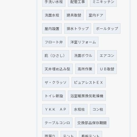
手洗い水栓
配管工事
ミニキッチン
洗面水栓
建具取替
室内ドア
屋内設置
排水トラップ
ボールタップ
フロート弁
洋室リフォーム
庇（ひさし）
洗面ボウル
エアコン
天井埋め込み型
高所作業
ＵＢ取替
ザ・クラッソ
ピュアレストＥＸ
トイレ新設
浴室暖房換気乾燥機
ＹＫＫ ＡＰ
水栓柱
コン柱
テーブルコンロ
交換部品保存期間
雨漏り
テント
看板テント