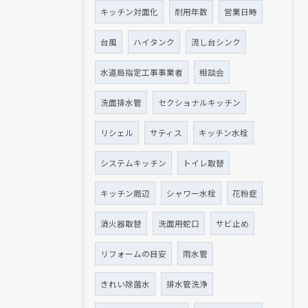
キッチン対面化
耐用年数
営業日時
台風
ハイタンク
流し台シンク
水道局指定工事事業者
相談会
洗面排水管
セクショナルキッチン
リシェル
サティス
キッチン水栓
システムキッチン
トイレ取替
キッチン周辺
シャワー水栓
花粉症
消火器取替
洗面用蛇口
サビ止め
リフォームの目安
雨水管
きれい除菌水
排水管洗浄