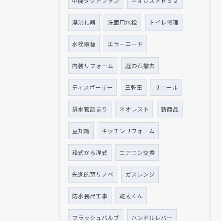
中間ダクトファン
ネオレストＲＳ２
湯沸し器
洗面用水栓
トイレ修理
水栓取替
エラーコード
内装リフォーム
庭の石撤去
ディスポーザー
三乾王
リコール
排水管詰まり
ネオレスト
新商品
豆知識
キッチンリフォーム
和式から洋式
エアコン交換
先進的窓リノベ
ガスレンジ
防水長尺工事
乾太くん
フラッシュバルブ
ハンドルレバー