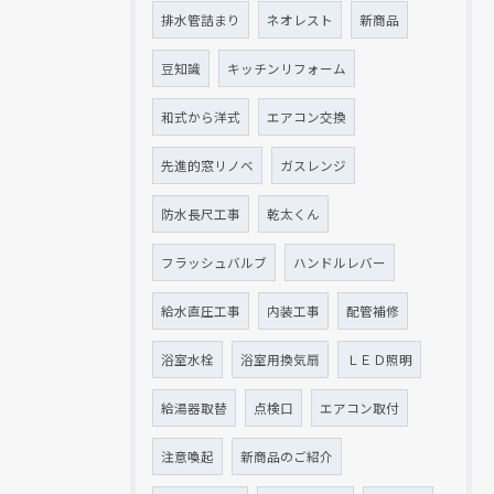
排水管詰まり
ネオレスト
新商品
豆知識
キッチンリフォーム
和式から洋式
エアコン交換
先進的窓リノベ
ガスレンジ
防水長尺工事
乾太くん
フラッシュバルブ
ハンドルレバー
給水直圧工事
内装工事
配管補修
浴室水栓
浴室用換気扇
ＬＥＤ照明
給湯器取替
点検口
エアコン取付
注意喚起
新商品のご紹介