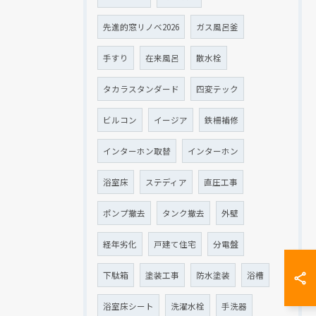
先進的窓リノベ2026
ガス風呂釜
手すり
在来風呂
散水栓
タカラスタンダード
四変テック
ビルコン
イージア
鉄柵補修
インターホン取替
インターホン
浴室床
ステディア
直圧工事
ポンプ撤去
タンク撤去
外壁
経年劣化
戸建て住宅
分電盤
下駄箱
塗装工事
防水塗装
浴槽
浴室床シート
洗濯水栓
手洗器