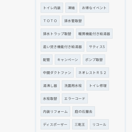
トイレ内装
凍結
お得なイベント
ＴＯＴＯ
排水管取替
排水トラップ取替
暖房機能付き給湯器
追い焚き機能付き給湯器
サティスS
配管
キャンペーン
ポンプ取替
中間ダクトファン
ネオレストＲＳ２
湯沸し器
洗面用水栓
トイレ修理
水栓取替
エラーコード
内装リフォーム
庭の石撤去
ディスポーザー
三乾王
リコール