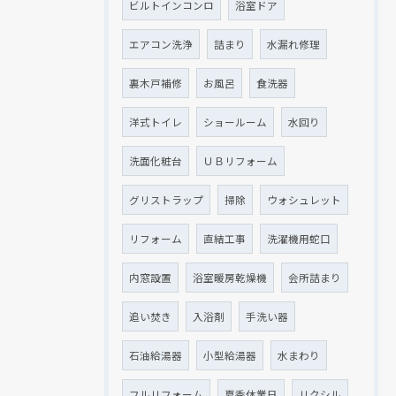
ビルトインコンロ
浴室ドア
エアコン洗浄
詰まり
水漏れ修理
裏木戸補修
お風呂
食洗器
洋式トイレ
ショールーム
水回り
洗面化粧台
ＵＢリフォーム
グリストラップ
掃除
ウォシュレット
リフォーム
直結工事
洗濯機用蛇口
内窓設置
浴室暖房乾燥機
会所詰まり
追い焚き
入浴剤
手洗い器
石油給湯器
小型給湯器
水まわり
フルリフォーム
夏季休業日
リクシル