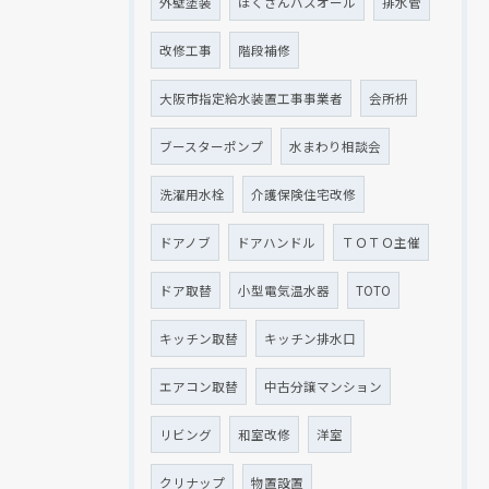
外壁塗装
ほくさんバスオール
排水管
改修工事
階段補修
大阪市指定給水装置工事事業者
会所枡
ブースターポンプ
水まわり相談会
洗濯用水栓
介護保険住宅改修
ドアノブ
ドアハンドル
ＴＯＴＯ主催
ドア取替
小型電気温水器
TOTO
キッチン取替
キッチン排水口
エアコン取替
中古分譲マンション
リビング
和室改修
洋室
クリナップ
物置設置