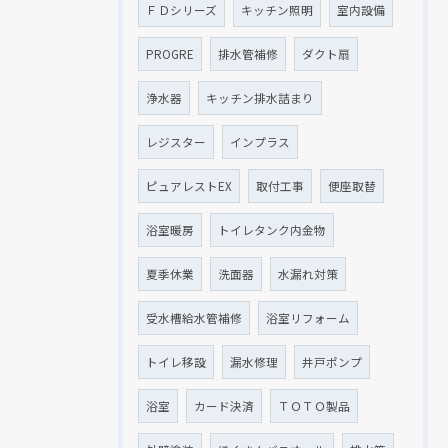
ＦＤシリーズ
キッチン照明
室内設備
PROGRE
排水管補修
ダクト扇
浄水器
キッチン排水詰まり
レジスター
インプラス
ピュアレストEX
取付工事
便座取替
浴室暖房
トイレタンク内金物
夏季休業
洗面器
水漏れ対策
受水槽給水管補修
浴室リフォーム
トイレ移設
漏水修理
井戸ポンプ
浴室
カード決済
ＴＯＴＯ製品