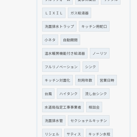
ＬＩＸＩＬ
ガス給湯器
洗面排水トラップ
キッチン用蛇口
小ネタ
自動開閉
温水暖房機能付き給湯器
ノーリツ
フルリノベーション
シンク
キッチン対面化
耐用年数
営業日時
台風
ハイタンク
流し台シンク
水道局指定工事事業者
相談会
洗面排水管
セクショナルキッチン
リシェル
サティス
キッチン水栓