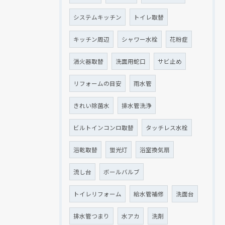
システムキッチン
トイレ取替
キッチン周辺
シャワー水栓
花粉症
消火器取替
洗面用蛇口
サビ止め
リフォームの目安
雨水管
きれい除菌水
排水管洗浄
ビルトインコンロ取替
タッチレス水栓
浴乾取替
蛍光灯
浴室換気扇
流し台
ボールバルブ
トイレリフォーム
給水管補修
洗面台
排水管つまり
水アカ
洗剤