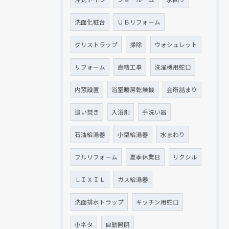
洗面化粧台
ＵＢリフォーム
グリストラップ
掃除
ウォシュレット
リフォーム
直結工事
洗濯機用蛇口
内窓設置
浴室暖房乾燥機
会所詰まり
追い焚き
入浴剤
手洗い器
石油給湯器
小型給湯器
水まわり
フルリフォーム
夏季休業日
リクシル
ＬＩＸＩＬ
ガス給湯器
洗面排水トラップ
キッチン用蛇口
小ネタ
自動開閉