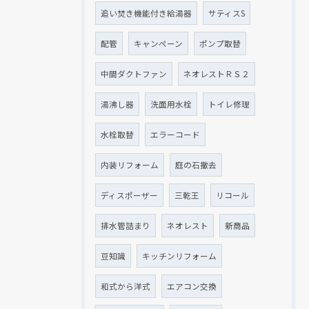
追い焚き機能付き給湯器
サティスS
配管
キャンペーン
ポンプ取替
中間ダクトファン
ネオレストＲＳ２
湯沸し器
洗面用水栓
トイレ修理
水栓取替
エラーコード
内装リフォーム
庭の石撤去
ディスポーザー
三乾王
リコール
排水管詰まり
ネオレスト
新商品
豆知識
キッチンリフォーム
和式から洋式
エアコン交換