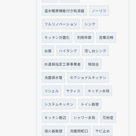
温水暖房機能付き給湯器
ノーリツ
フルリノベーション
シンク
キッチン対面化
耐用年数
営業日時
台風
ハイタンク
流し台シンク
水道局指定工事事業者
相談会
洗面排水管
セクショナルキッチン
リシェル
サティス
キッチン水栓
システムキッチン
トイレ取替
キッチン周辺
シャワー水栓
花粉症
消火器取替
洗面用蛇口
サビ止め