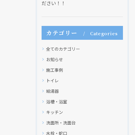
ださい！！
現在、新聞に入っている折込チラシです。
現在、新聞に入っている折込チラシです。
カテゴリー
Categories
全てのカテゴリー
お知らせ
施工事例
トイレ
給湯器
浴槽・浴室
クリックでチラシのページにジャンプします
クリックでチラシのページにジャンプします
キッチン
洗面所・洗面台
水栓・蛇口