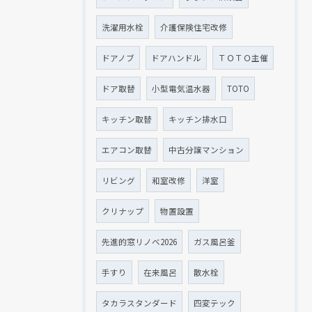
洗濯用水栓
介護保険住宅改修
ドアノブ
ドアハンドル
ＴＯＴＯ主催
ドア取替
小型電気温水器
TOTO
キッチン取替
キッチン排水口
エアコン取替
中古分譲マンション
リビング
和室改修
洋室
クリナップ
物置設置
先進的窓リノベ2026
ガス風呂釜
手すり
在来風呂
散水栓
タカラスタンダード
四変テック