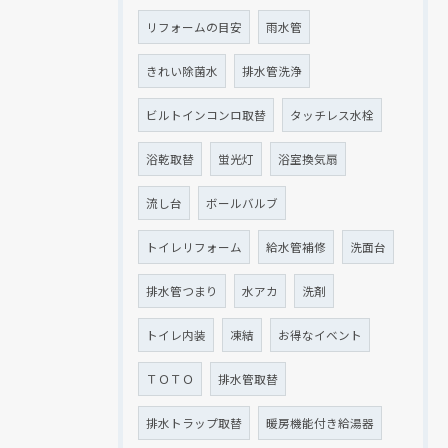
リフォームの目安
雨水管
きれい除菌水
排水管洗浄
ビルトインコンロ取替
タッチレス水栓
浴乾取替
蛍光灯
浴室換気扇
流し台
ボールバルブ
トイレリフォーム
給水管補修
洗面台
排水管つまり
水アカ
洗剤
トイレ内装
凍結
お得なイベント
ＴＯＴＯ
排水管取替
排水トラップ取替
暖房機能付き給湯器