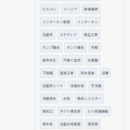
ビルコン
イージア
鉄柵補修
インターホン取替
インターホン
浴室床
ステディア
直圧工事
ポンプ撤去
タンク撤去
外壁
経年劣化
戸建て住宅
分電盤
下駄箱
塗装工事
防水塗装
浴槽
浴室床シート
洗濯水栓
手洗器
洗面排水
水栓
換気レジスター
換気口
ダクト換気扇
ＵＶ除菌機能
単水栓
浴室水栓取替
排気筒