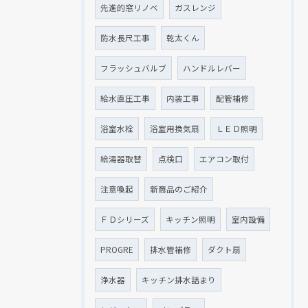
先進的窓リノベ
ガスレンジ
防水長尺工事
乾太くん
フラッシュバルブ
ハンドルレバー
給水直圧工事
内装工事
配管補修
浴室水栓
浴室用換気扇
ＬＥＤ照明
給湯器取替
点検口
エアコン取付
注意喚起
新商品のご紹介
ＦＤシリーズ
キッチン照明
室内設備
PROGRE
排水管補修
ダクト扇
浄水器
キッチン排水詰まり