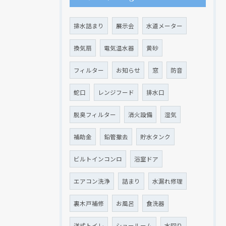
排水詰まり
展示会
水道メーター
換気扇
電気温水器
黄砂
フィルター
お知らせ
窓
防音
蛇口
レンジフード
排水口
脱臭フィルター
消火設備
湿気
補助金
鉛管撤去
貯水タンク
ビルトインコンロ
浴室ドア
エアコン洗浄
詰まり
水漏れ修理
裏木戸補修
お風呂
食洗器
洋式トイレ
ショールーム
水回り