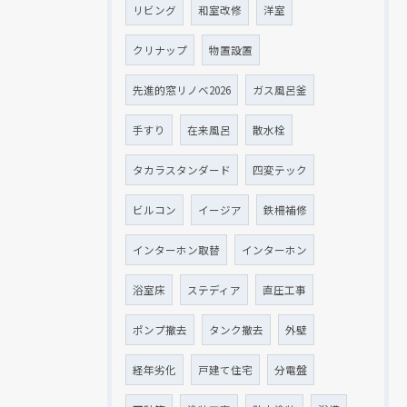
リビング
和室改修
洋室
クリナップ
物置設置
先進的窓リノベ2026
ガス風呂釜
手すり
在来風呂
散水栓
タカラスタンダード
四変テック
ビルコン
イージア
鉄柵補修
インターホン取替
インターホン
浴室床
ステディア
直圧工事
ポンプ撤去
タンク撤去
外壁
経年劣化
戸建て住宅
分電盤