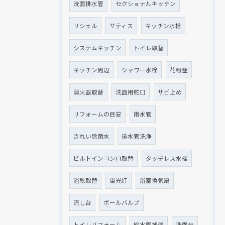
洗面排水管
セクショナルキッチン
リシェル
サティス
キッチン水栓
システムキッチン
トイレ取替
キッチン周辺
シャワー水栓
花粉症
消火器取替
洗面用蛇口
サビ止め
リフォームの目安
雨水管
きれい除菌水
排水管洗浄
ビルトインコンロ取替
タッチレス水栓
浴乾取替
蛍光灯
浴室換気扇
流し台
ボールバルブ
トイレリフォーム
給水管補修
洗面台