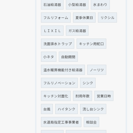
石油給湯器
小型給湯器
水まわり
フルリフォーム
夏季休業日
リクシル
ＬＩＸＩＬ
ガス給湯器
洗面排水トラップ
キッチン用蛇口
小ネタ
自動開閉
温水暖房機能付き給湯器
ノーリツ
フルリノベーション
シンク
キッチン対面化
耐用年数
営業日時
台風
ハイタンク
流し台シンク
水道局指定工事事業者
相談会