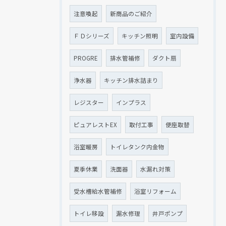
注意喚起
新商品のご紹介
ＦＤシリーズ
キッチン照明
室内設備
PROGRE
排水管補修
ダクト扇
浄水器
キッチン排水詰まり
レジスター
インプラス
ピュアレストEX
取付工事
便座取替
浴室暖房
トイレタンク内金物
夏季休業
洗面器
水漏れ対策
受水槽給水管補修
浴室リフォーム
トイレ移設
漏水修理
井戸ポンプ