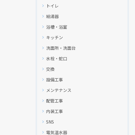
クリックでチラシのページにジャンプします
クリックでチラシのページにジャンプします
トイレ
給湯器
浴槽・浴室
キッチン
洗面所・洗面台
水栓・蛇口
交換
設備工事
メンテナンス
配管工事
内装工事
SNS
電気温水器