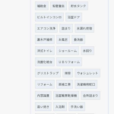
補助金
鉛管撤去
貯水タンク
ビルトインコンロ
浴室ドア
エアコン洗浄
詰まり
水漏れ修理
裏木戸補修
お風呂
食洗器
洋式トイレ
ショールーム
水回り
洗面化粧台
ＵＢリフォーム
グリストラップ
掃除
ウォシュレット
リフォーム
直結工事
洗濯機用蛇口
内窓設置
浴室暖房乾燥機
会所詰まり
追い焚き
入浴剤
手洗い器