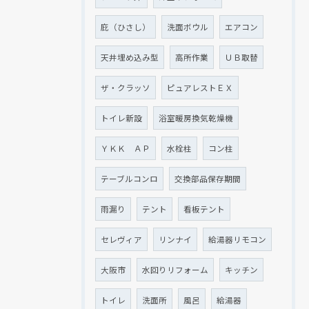
庇（ひさし）
洗面ボウル
エアコン
天井埋め込み型
高所作業
ＵＢ取替
ザ・クラッソ
ピュアレストＥＸ
トイレ新設
浴室暖房換気乾燥機
ＹＫＫ ＡＰ
水栓柱
コン柱
テーブルコンロ
交換部品保存期間
雨漏り
テント
看板テント
セレヴィア
リンナイ
給湯器リモコン
大阪市
水回りリフォーム
キッチン
トイレ
洗面所
風呂
給湯器