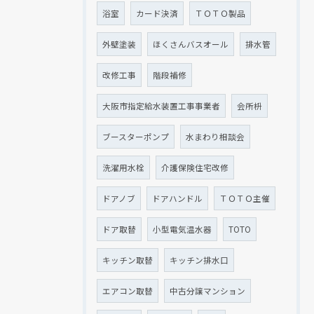
浴室
カード決済
ＴＯＴＯ製品
外壁塗装
ほくさんバスオール
排水管
改修工事
階段補修
大阪市指定給水装置工事事業者
会所枡
ブースターポンプ
水まわり相談会
洗濯用水栓
介護保険住宅改修
ドアノブ
ドアハンドル
ＴＯＴＯ主催
ドア取替
小型電気温水器
TOTO
キッチン取替
キッチン排水口
エアコン取替
中古分譲マンション