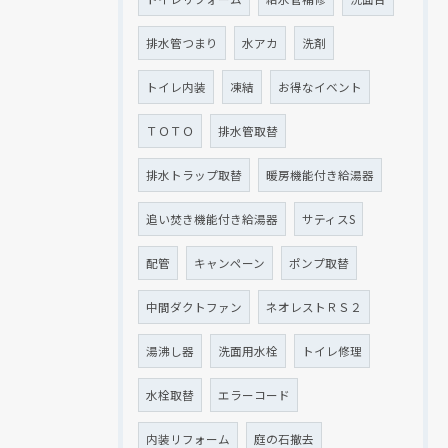
排水管つまり
水アカ
洗剤
トイレ内装
凍結
お得なイベント
ＴＯＴＯ
排水管取替
排水トラップ取替
暖房機能付き給湯器
追い焚き機能付き給湯器
サティスS
配管
キャンペーン
ポンプ取替
中間ダクトファン
ネオレストＲＳ２
湯沸し器
洗面用水栓
トイレ修理
水栓取替
エラーコード
内装リフォーム
庭の石撤去