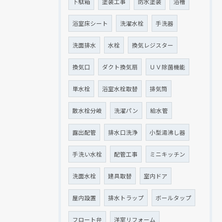
下駄箱
塗装工事
防水塗装
浴槽
浴室床シート
洗濯水栓
手洗器
洗面排水
水栓
換気レジスター
換気口
ダクト換気扇
ＵＶ除菌機能
単水栓
浴室水栓取替
排気筒
散水栓分岐
洗濯パン
給水管
露出配管
排水口洗浄
小型湯沸し器
手洗い水栓
配管工事
ミニキッチン
洗面水栓
建具取替
室内ドア
屋内設置
排水トラップ
ボールタップ
フロート弁
洋室リフォーム