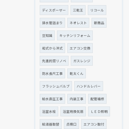
ディスポーザー
三乾王
リコール
排水管詰まり
ネオレスト
新商品
豆知識
キッチンリフォーム
和式から洋式
エアコン交換
先進的窓リノベ
ガスレンジ
防水長尺工事
乾太くん
フラッシュバルブ
ハンドルレバー
給水直圧工事
内装工事
配管補修
浴室水栓
浴室用換気扇
ＬＥＤ照明
給湯器取替
点検口
エアコン取付