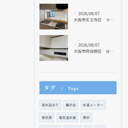
現在、新聞に入っている折込チラシです。
現在、新聞に入っている折込チラシです。
2026/08/07
大阪市天王寺区 マンションのキッチン取替及び内装リフォーム工事 クリナップ
2026/08/07
大阪市阿倍野区 分譲マンションのレンジフード取替リフォーム工事 タカラスタンダード
クリックでチラシのページにジャンプします
クリックでチラシのページにジャンプします
タグ
Tags
排水詰まり
展示会
水道メーター
換気扇
電気温水器
黄砂