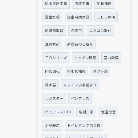
給水直圧工事
内装工事
配管補修
浴室水栓
浴室用換気扇
ＬＥＤ照明
給湯器取替
点検口
エアコン取付
注意喚起
新商品のご紹介
ＦＤシリーズ
キッチン照明
室内設備
PROGRE
排水管補修
ダクト扇
浄水器
キッチン排水詰まり
レジスター
インプラス
ピュアレストEX
取付工事
便座取替
浴室暖房
トイレタンク内金物