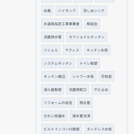
台風
ハイタンク
流し台シンク
水道局指定工事事業者
相談会
洗面排水管
セクショナルキッチン
リシェル
サティス
キッチン水栓
システムキッチン
トイレ取替
キッチン周辺
シャワー水栓
花粉症
消火器取替
洗面用蛇口
サビ止め
リフォームの目安
雨水管
きれい除菌水
排水管洗浄
ビルトインコンロ取替
タッチレス水栓