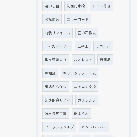
湯沸し器
洗面用水栓
トイレ修理
水栓取替
エラーコード
内装リフォーム
庭の石撤去
ディスポーザー
三乾王
リコール
排水管詰まり
ネオレスト
新商品
豆知識
キッチンリフォーム
和式から洋式
エアコン交換
先進的窓リノベ
ガスレンジ
防水長尺工事
乾太くん
フラッシュバルブ
ハンドルレバー