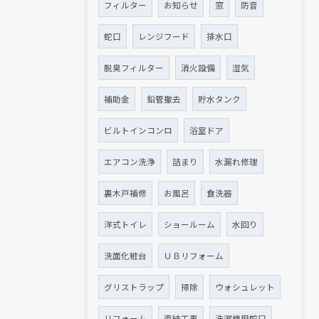
フィルター
お知らせ
窓
防音
蛇口
レンジフード
排水口
脱臭フィルター
消火設備
湿気
補助金
鉛管撤去
貯水タンク
ビルトインコンロ
浴室ドア
エアコン洗浄
詰まり
水漏れ修理
裏木戸補修
お風呂
食洗器
洋式トイレ
ショールーム
水回り
洗面化粧台
ＵＢリフォーム
グリストラップ
掃除
ウォシュレット
リフォーム
直結工事
洗濯機用蛇口