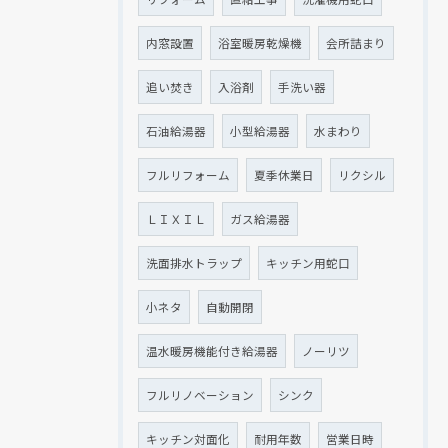
内窓設置
浴室暖房乾燥機
会所詰まり
追い焚き
入浴剤
手洗い器
石油給湯器
小型給湯器
水まわり
フルリフォーム
夏季休業日
リクシル
ＬＩＸＩＬ
ガス給湯器
洗面排水トラップ
キッチン用蛇口
小ネタ
自動開閉
温水暖房機能付き給湯器
ノーリツ
フルリノベーション
シンク
キッチン対面化
耐用年数
営業日時