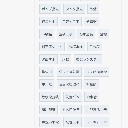
ポンプ撤去
タンク撤去
外壁
経年劣化
戸建て住宅
分電盤
下駄箱
塗装工事
防水塗装
浴槽
浴室床シート
洗濯水栓
手洗器
洗面排水
水栓
換気レジスター
換気口
ダクト換気扇
ＵＶ除菌機能
単水栓
浴室水栓取替
排気筒
散水栓分岐
洗濯パン
給水管
露出配管
排水口洗浄
小型湯沸し器
手洗い水栓
配管工事
ミニキッチン