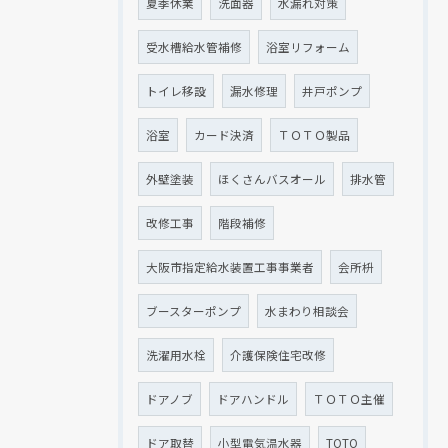
夏季休業
洗面器
水漏れ対策
受水槽給水管補修
浴室リフォーム
トイレ移設
漏水修理
井戸ポンプ
浴室
カード決済
ＴＯＴＯ製品
外壁塗装
ほくさんバスオール
排水管
改修工事
階段補修
大阪市指定給水装置工事事業者
会所枡
ブースターポンプ
水まわり相談会
洗濯用水栓
介護保険住宅改修
ドアノブ
ドアハンドル
ＴＯＴＯ主催
ドア取替
小型電気温水器
TOTO