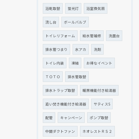
浴乾取替
蛍光灯
浴室換気扇
流し台
ボールバルブ
トイレリフォーム
給水管補修
洗面台
排水管つまり
水アカ
洗剤
トイレ内装
凍結
お得なイベント
ＴＯＴＯ
排水管取替
排水トラップ取替
暖房機能付き給湯器
追い焚き機能付き給湯器
サティスS
配管
キャンペーン
ポンプ取替
中間ダクトファン
ネオレストＲＳ２