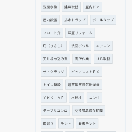
洗面水栓
建具取替
室内ドア
屋内設置
排水トラップ
ボールタップ
フロート弁
洋室リフォーム
庇（ひさし）
洗面ボウル
エアコン
天井埋め込み型
高所作業
ＵＢ取替
ザ・クラッソ
ピュアレストＥＸ
トイレ新設
浴室暖房換気乾燥機
ＹＫＫ ＡＰ
水栓柱
コン柱
テーブルコンロ
交換部品保存期間
雨漏り
テント
看板テント