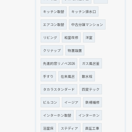
キッチン取替
キッチン排水口
エアコン取替
中古分譲マンション
リビング
和室改修
洋室
クリナップ
物置設置
先進的窓リノベ2026
ガス風呂釜
手すり
在来風呂
散水栓
タカラスタンダード
四変テック
ビルコン
イージア
鉄柵補修
インターホン取替
インターホン
浴室床
ステディア
直圧工事