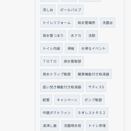
流し台
ボールバルブ
トイレリフォーム
給水管補修
洗面台
排水管つまり
水アカ
洗剤
トイレ内装
凍結
お得なイベント
ＴＯＴＯ
排水管取替
排水トラップ取替
暖房機能付き給湯器
追い焚き機能付き給湯器
サティスS
配管
キャンペーン
ポンプ取替
中間ダクトファン
ネオレストＲＳ２
湯沸し器
洗面用水栓
トイレ修理