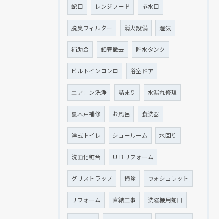
蛇口
レンジフード
排水口
クリックでチラシのページにジャンプします
クリックでチラシのページにジャンプします
脱臭フィルター
消火設備
湿気
補助金
鉛管撤去
貯水タンク
ビルトインコンロ
浴室ドア
エアコン洗浄
詰まり
水漏れ修理
裏木戸補修
お風呂
食洗器
洋式トイレ
ショールーム
水回り
洗面化粧台
ＵＢリフォーム
グリストラップ
掃除
ウォシュレット
リフォーム
直結工事
洗濯機用蛇口