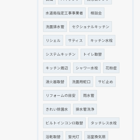
水道局指定工事事業者
相談会
洗面排水管
セクショナルキッチン
リシェル
サティス
キッチン水栓
システムキッチン
トイレ取替
キッチン周辺
シャワー水栓
花粉症
消火器取替
洗面用蛇口
サビ止め
リフォームの目安
雨水管
きれい除菌水
排水管洗浄
ビルトインコンロ取替
タッチレス水栓
浴乾取替
蛍光灯
浴室換気扇