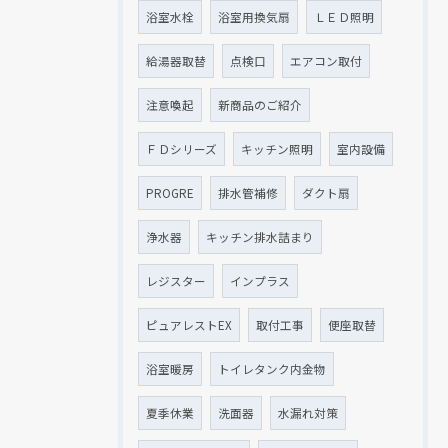
浴室水栓
浴室用換気扇
ＬＥＤ照明
給湯器取替
点検口
エアコン取付
注意喚起
新商品のご紹介
ＦＤシリーズ
キッチン照明
室内設備
PROGRE
排水管補修
ダクト扇
浄水器
キッチン排水詰まり
レジスター
インプラス
ピュアレストEX
取付工事
便座取替
浴室暖房
トイレタンク内金物
夏季休業
洗面器
水漏れ対策