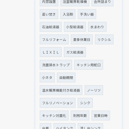
内窓設置
浴室暖房乾燥機
会所詰まり
追い焚き
入浴剤
手洗い器
石油給湯器
小型給湯器
水まわり
フルリフォーム
夏季休業日
リクシル
ＬＩＸＩＬ
ガス給湯器
洗面排水トラップ
キッチン用蛇口
小ネタ
自動開閉
温水暖房機能付き給湯器
ノーリツ
フルリノベーション
シンク
キッチン対面化
耐用年数
営業日時
台風
ハイタンク
流し台シンク