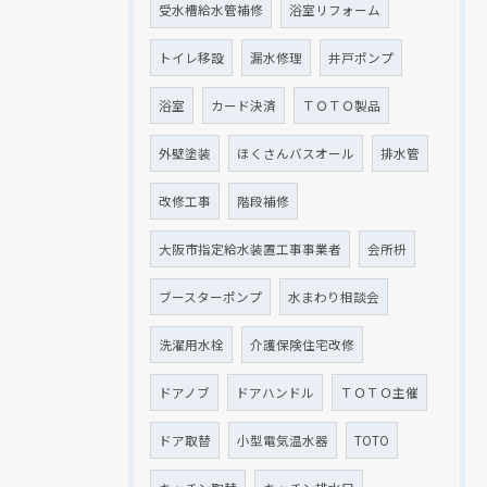
受水槽給水管補修
浴室リフォーム
トイレ移設
漏水修理
井戸ポンプ
浴室
カード決済
ＴＯＴＯ製品
外壁塗装
ほくさんバスオール
排水管
改修工事
階段補修
大阪市指定給水装置工事事業者
会所枡
ブースターポンプ
水まわり相談会
洗濯用水栓
介護保険住宅改修
ドアノブ
ドアハンドル
ＴＯＴＯ主催
ドア取替
小型電気温水器
TOTO