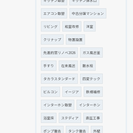
キッチン取替
キッチン排水口
エアコン取替
中古分譲マンション
リビング
和室改修
洋室
クリナップ
物置設置
先進的窓リノベ2026
ガス風呂釜
手すり
在来風呂
散水栓
タカラスタンダード
四変テック
ビルコン
イージア
鉄柵補修
インターホン取替
インターホン
浴室床
ステディア
直圧工事
ポンプ撤去
タンク撤去
外壁