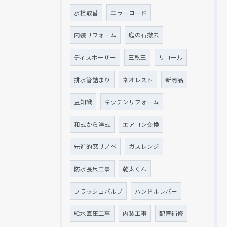
水栓取替
エラーコード
内装リフォーム
庭の石撤去
ディスポーザー
三乾王
リコール
排水管詰まり
ネオレスト
新商品
豆知識
キッチンリフォーム
和式から洋式
エアコン交換
先進的窓リノベ
ガスレンジ
防水長尺工事
乾太くん
フラッシュバルブ
ハンドルレバー
給水直圧工事
内装工事
配管補修