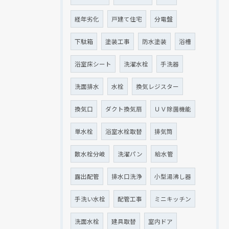
経年劣化
戸建て住宅
分電盤
下駄箱
塗装工事
防水塗装
浴槽
浴室床シート
洗濯水栓
手洗器
洗面排水
水栓
換気レジスター
換気口
ダクト換気扇
ＵＶ除菌機能
単水栓
浴室水栓取替
排気筒
散水栓分岐
洗濯パン
給水管
露出配管
排水口洗浄
小型湯沸し器
手洗い水栓
配管工事
ミニキッチン
洗面水栓
建具取替
室内ドア