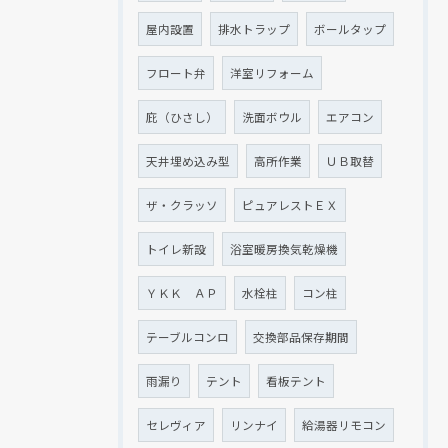
屋内設置
排水トラップ
ボールタップ
フロート弁
洋室リフォーム
庇（ひさし）
洗面ボウル
エアコン
天井埋め込み型
高所作業
ＵＢ取替
ザ・クラッソ
ピュアレストＥＸ
トイレ新設
浴室暖房換気乾燥機
ＹＫＫ ＡＰ
水栓柱
コン柱
テーブルコンロ
交換部品保存期間
雨漏り
テント
看板テント
セレヴィア
リンナイ
給湯器リモコン