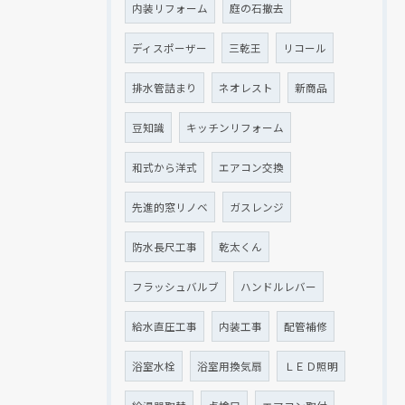
内装リフォーム
庭の石撤去
ディスポーザー
三乾王
リコール
排水管詰まり
ネオレスト
新商品
豆知識
キッチンリフォーム
和式から洋式
エアコン交換
先進的窓リノベ
ガスレンジ
防水長尺工事
乾太くん
フラッシュバルブ
ハンドルレバー
給水直圧工事
内装工事
配管補修
浴室水栓
浴室用換気扇
ＬＥＤ照明