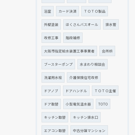
浴室
カード決済
ＴＯＴＯ製品
外壁塗装
ほくさんバスオール
排水管
改修工事
階段補修
大阪市指定給水装置工事事業者
会所枡
ブースターポンプ
水まわり相談会
洗濯用水栓
介護保険住宅改修
ドアノブ
ドアハンドル
ＴＯＴＯ主催
ドア取替
小型電気温水器
TOTO
キッチン取替
キッチン排水口
エアコン取替
中古分譲マンション