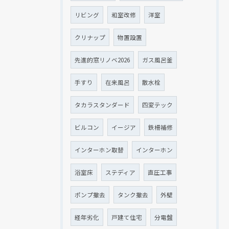
リビング
和室改修
洋室
クリナップ
物置設置
先進的窓リノベ2026
ガス風呂釜
手すり
在来風呂
散水栓
タカラスタンダード
四変テック
ビルコン
イージア
鉄柵補修
インターホン取替
インターホン
浴室床
ステディア
直圧工事
ポンプ撤去
タンク撤去
外壁
経年劣化
戸建て住宅
分電盤