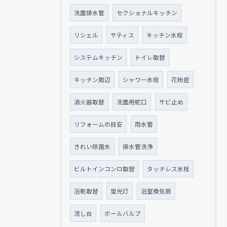
洗面排水管
セクショナルキッチン
リシェル
サティス
キッチン水栓
システムキッチン
トイレ取替
キッチン周辺
シャワー水栓
花粉症
消火器取替
洗面用蛇口
サビ止め
リフォームの目安
雨水管
きれい除菌水
排水管洗浄
ビルトインコンロ取替
タッチレス水栓
浴乾取替
蛍光灯
浴室換気扇
流し台
ボールバルブ