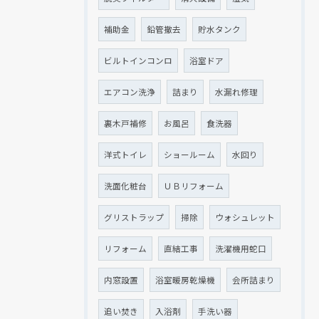
クリックでチラシのページにジャンプします
クリックでチラシのページにジャンプします
補助金
鉛管撤去
貯水タンク
ビルトインコンロ
浴室ドア
エアコン洗浄
詰まり
水漏れ修理
裏木戸補修
お風呂
食洗器
洋式トイレ
ショールーム
水回り
洗面化粧台
ＵＢリフォーム
グリストラップ
掃除
ウォシュレット
リフォーム
直結工事
洗濯機用蛇口
内窓設置
浴室暖房乾燥機
会所詰まり
追い焚き
入浴剤
手洗い器