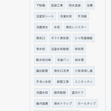
下駄箱
塗装工事
防水塗装
浴槽
浴室床シート
洗濯水栓
手洗器
洗面排水
水栓
換気レジスター
換気口
ダクト換気扇
ＵＶ除菌機能
単水栓
浴室水栓取替
排気筒
散水栓分岐
洗濯パン
給水管
露出配管
排水口洗浄
小型湯沸し器
手洗い水栓
配管工事
ミニキッチン
洗面水栓
建具取替
室内ドア
屋内設置
排水トラップ
ボールタップ