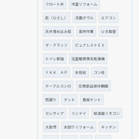
フロート弁
洋室リフォーム
庇（ひさし）
洗面ボウル
エアコン
天井埋め込み型
高所作業
ＵＢ取替
ザ・クラッソ
ピュアレストＥＸ
トイレ新設
浴室暖房換気乾燥機
ＹＫＫ ＡＰ
水栓柱
コン柱
テーブルコンロ
交換部品保存期間
雨漏り
テント
看板テント
セレヴィア
リンナイ
給湯器リモコン
大阪市
水回りリフォーム
キッチン