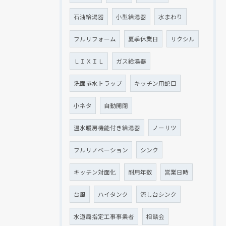
石油給湯器
小型給湯器
水まわり
フルリフォーム
夏季休業日
リクシル
ＬＩＸＩＬ
ガス給湯器
洗面排水トラップ
キッチン用蛇口
小ネタ
自動開閉
温水暖房機能付き給湯器
ノーリツ
フルリノベーション
シンク
キッチン対面化
耐用年数
営業日時
台風
ハイタンク
流し台シンク
水道局指定工事事業者
相談会