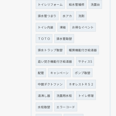
トイレリフォーム
給水管補修
洗面台
排水管つまり
水アカ
洗剤
トイレ内装
凍結
お得なイベント
ＴＯＴＯ
排水管取替
排水トラップ取替
暖房機能付き給湯器
追い焚き機能付き給湯器
サティスS
配管
キャンペーン
ポンプ取替
中間ダクトファン
ネオレストＲＳ２
湯沸し器
洗面用水栓
トイレ修理
水栓取替
エラーコード