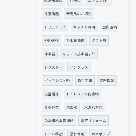
給湯器取替
点検口
エアコン取付
注意喚起
新商品のご紹介
ＦＤシリーズ
キッチン照明
室内設備
PROGRE
排水管補修
ダクト扇
浄水器
キッチン排水詰まり
レジスター
インプラス
ピュアレストEX
取付工事
便座取替
浴室暖房
トイレタンク内金物
夏季休業
洗面器
水漏れ対策
受水槽給水管補修
浴室リフォーム
トイレ移設
漏水修理
井戸ポンプ