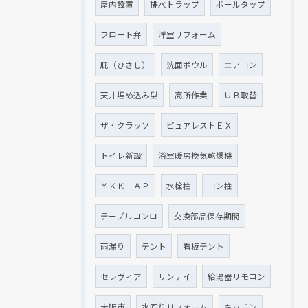
屋内設置
排水トラップ
ボールタップ
フロート弁
洋室リフォーム
庇（ひさし）
洗面ボウル
エアコン
天井埋め込み型
高所作業
ＵＢ取替
ザ・クラッソ
ピュアレストＥＸ
トイレ新設
浴室暖房換気乾燥機
ＹＫＫ ＡＰ
水栓柱
コン柱
テーブルコンロ
交換部品保存期間
雨漏り
テント
看板テント
セレヴィア
リンナイ
給湯器リモコン
大阪市
水回りリフォーム
キッチン