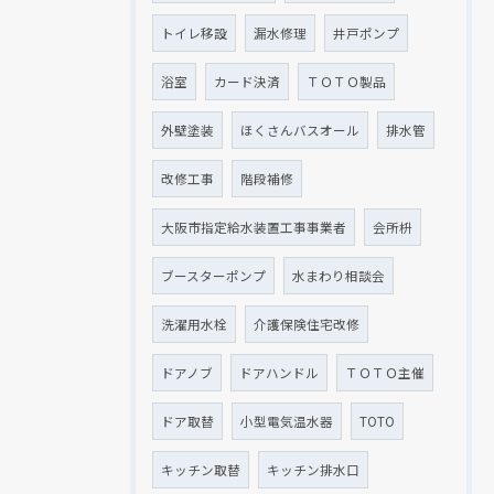
トイレ移設
漏水修理
井戸ポンプ
浴室
カード決済
ＴＯＴＯ製品
外壁塗装
ほくさんバスオール
排水管
改修工事
階段補修
大阪市指定給水装置工事事業者
会所枡
ブースターポンプ
水まわり相談会
洗濯用水栓
介護保険住宅改修
ドアノブ
ドアハンドル
ＴＯＴＯ主催
ドア取替
小型電気温水器
TOTO
キッチン取替
キッチン排水口