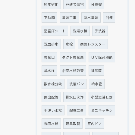
経年劣化
戸建て住宅
分電盤
下駄箱
塗装工事
防水塗装
浴槽
浴室床シート
洗濯水栓
手洗器
洗面排水
水栓
換気レジスター
換気口
ダクト換気扇
ＵＶ除菌機能
単水栓
浴室水栓取替
排気筒
散水栓分岐
洗濯パン
給水管
露出配管
排水口洗浄
小型湯沸し器
手洗い水栓
配管工事
ミニキッチン
洗面水栓
建具取替
室内ドア