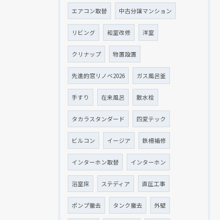
エアコン取替
中古分譲マンション
リビング
和室改修
洋室
クリナップ
物置設置
先進的窓リノベ2026
ガス風呂釜
手すり
在来風呂
散水栓
タカラスタンダード
四変テック
ビルコン
イージア
鉄柵補修
インターホン取替
インターホン
浴室床
ステディア
直圧工事
ポンプ撤去
タンク撤去
外壁