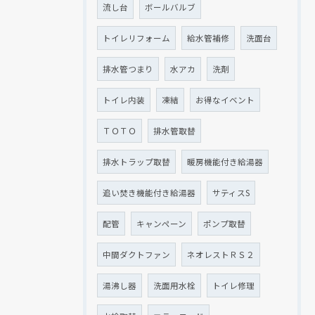
流し台
ボールバルブ
トイレリフォーム
給水管補修
洗面台
排水管つまり
水アカ
洗剤
トイレ内装
凍結
お得なイベント
ＴＯＴＯ
排水管取替
排水トラップ取替
暖房機能付き給湯器
追い焚き機能付き給湯器
サティスS
配管
キャンペーン
ポンプ取替
中間ダクトファン
ネオレストＲＳ２
湯沸し器
洗面用水栓
トイレ修理