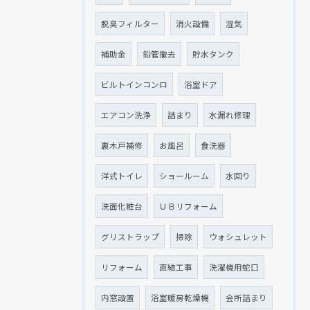
クリックでチラシのページにジャンプします
クリックでチラシのページにジャンプします
脱臭フィルター
消火設備
湿気
補助金
鉛管撤去
貯水タンク
ビルトインコンロ
浴室ドア
エアコン洗浄
詰まり
水漏れ修理
裏木戸補修
お風呂
食洗器
洋式トイレ
ショールーム
水回り
洗面化粧台
ＵＢリフォーム
グリストラップ
掃除
ウォシュレット
リフォーム
直結工事
洗濯機用蛇口
内窓設置
浴室暖房乾燥機
会所詰まり