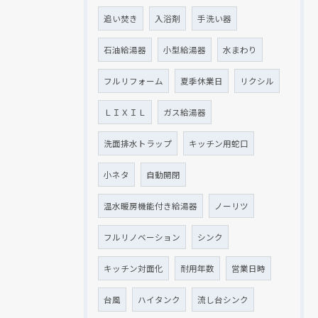
追い焚き
入浴剤
手洗い器
石油給湯器
小型給湯器
水まわり
フルリフォーム
夏季休業日
リクシル
ＬＩＸＩＬ
ガス給湯器
洗面排水トラップ
キッチン用蛇口
小ネタ
自動開閉
温水暖房機能付き給湯器
ノーリツ
フルリノベーション
シンク
キッチン対面化
耐用年数
営業日時
台風
ハイタンク
流し台シンク