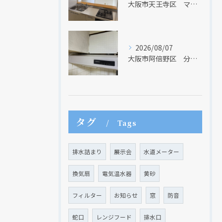
大阪市天王寺区 マンションのキッチン取替及び内装リフォーム工事 クリナップ
2026/08/07
大阪市阿倍野区 分譲マンションのレンジフード取替リフォーム工事 タカラスタンダード
現在、新聞に入っている折込チラシです。
現在、新聞に入っている折込チラシです。
タグ
Tags
排水詰まり
展示会
水道メーター
換気扇
電気温水器
黄砂
フィルター
お知らせ
窓
防音
蛇口
レンジフード
排水口