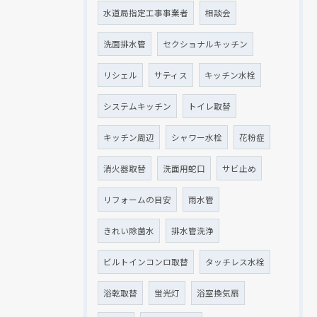
水道局指定工事事業者
相談会
洗面排水管
セクショナルキッチン
リシェル
サティス
キッチン水栓
システムキッチン
トイレ取替
キッチン周辺
シャワー水栓
花粉症
消火器取替
洗面用蛇口
サビ止め
リフォームの目安
雨水管
きれい除菌水
排水管洗浄
ビルトインコンロ取替
タッチレス水栓
浴乾取替
蛍光灯
浴室換気扇