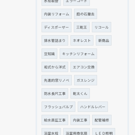
水栓取替
エラーコード
内装リフォーム
庭の石撤去
ディスポーザー
三乾王
リコール
排水管詰まり
ネオレスト
新商品
豆知識
キッチンリフォーム
和式から洋式
エアコン交換
先進的窓リノベ
ガスレンジ
防水長尺工事
乾太くん
フラッシュバルブ
ハンドルレバー
給水直圧工事
内装工事
配管補修
浴室水栓
浴室用換気扇
ＬＥＤ照明