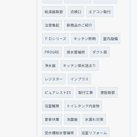
給湯器取替
点検口
エアコン取付
注意喚起
新商品のご紹介
ＦＤシリーズ
キッチン照明
室内設備
PROGRE
排水管補修
ダクト扇
浄水器
キッチン排水詰まり
レジスター
インプラス
ピュアレストEX
取付工事
便座取替
浴室暖房
トイレタンク内金物
夏季休業
洗面器
水漏れ対策
受水槽給水管補修
浴室リフォーム