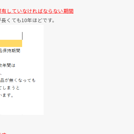
。
保有していなければならない期間
長くても10年ほどです。
現在、新聞に入っている折込チラシです。
現在、新聞に入っている折込チラシです。