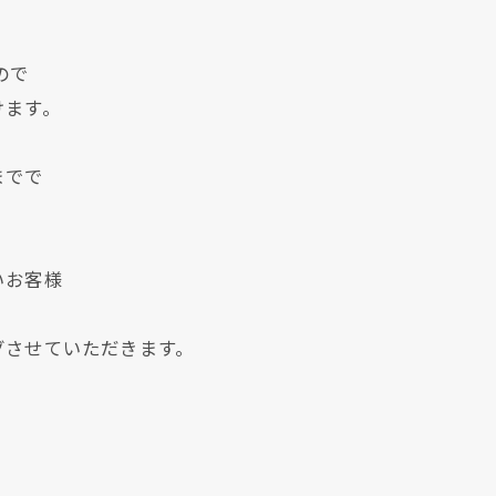
。
ので
けます。
までで
いお客様
グさせていただきます。