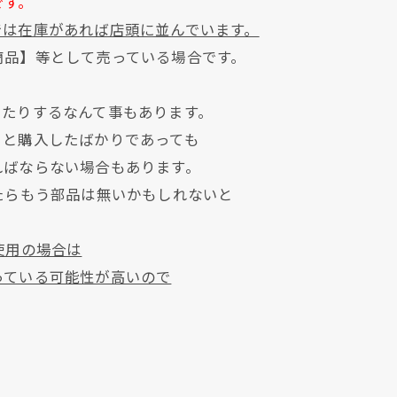
です。
では在庫があれば店頭に並んでいます。
商品】等として売っている場合です。
いたりするなんて事もあります。
ると購入したばかりであっても
ればならない場合もあります。
クリックでチラシのページにジャンプします
クリックでチラシのページにジャンプします
たらもう部品は無いかもしれないと
使用の場合は
っている可能性が高いので