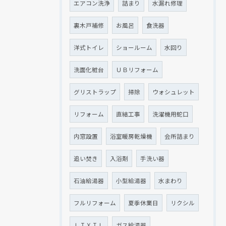
エアコン洗浄
詰まり
水漏れ修理
裏木戸補修
お風呂
食洗器
洋式トイレ
ショールーム
水回り
洗面化粧台
ＵＢリフォーム
グリストラップ
掃除
ウォシュレット
リフォーム
直結工事
洗濯機用蛇口
内窓設置
浴室暖房乾燥機
会所詰まり
追い焚き
入浴剤
手洗い器
石油給湯器
小型給湯器
水まわり
フルリフォーム
夏季休業日
リクシル
ＬＩＸＩＬ
ガス給湯器