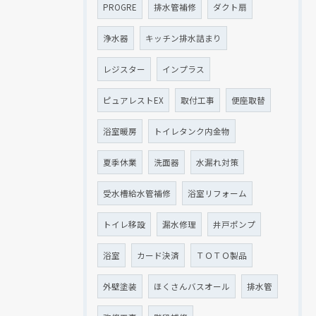
PROGRE
排水管補修
ダクト扇
浄水器
キッチン排水詰まり
レジスター
インプラス
ピュアレストEX
取付工事
便座取替
浴室暖房
トイレタンク内金物
夏季休業
洗面器
水漏れ対策
受水槽給水管補修
浴室リフォーム
トイレ移設
漏水修理
井戸ポンプ
浴室
カード決済
ＴＯＴＯ製品
外壁塗装
ほくさんバスオール
排水管