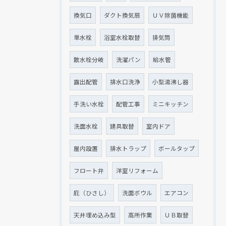
換気口
ダクト換気扇
ＵＶ除菌機能
単水栓
浴室水栓取替
排気筒
散水栓分岐
洗濯パン
給水管
露出配管
排水口洗浄
小型湯沸し器
手洗い水栓
配管工事
ミニキッチン
洗面水栓
建具取替
室内ドア
屋内設置
排水トラップ
ボールタップ
フロート弁
洋室リフォーム
庇（ひさし）
洗面ボウル
エアコン
天井埋め込み型
高所作業
ＵＢ取替