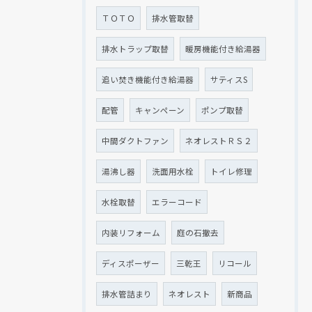
ＴＯＴＯ
排水管取替
排水トラップ取替
暖房機能付き給湯器
追い焚き機能付き給湯器
サティスS
配管
キャンペーン
ポンプ取替
中間ダクトファン
ネオレストＲＳ２
湯沸し器
洗面用水栓
トイレ修理
水栓取替
エラーコード
内装リフォーム
庭の石撤去
ディスポーザー
三乾王
リコール
排水管詰まり
ネオレスト
新商品