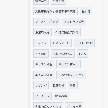
改修工事
階段補修
大阪市指定給水装置工事事業者
会所枡
ブースターポンプ
水まわり相談会
洗濯用水栓
介護保険住宅改修
ドアノブ
ドアハンドル
ＴＯＴＯ主催
ドア取替
小型電気温水器
TOTO
キッチン取替
キッチン排水口
エアコン取替
中古分譲マンション
リビング
和室改修
洋室
クリナップ
物置設置
先進的窓リノベ2026
ガス風呂釜