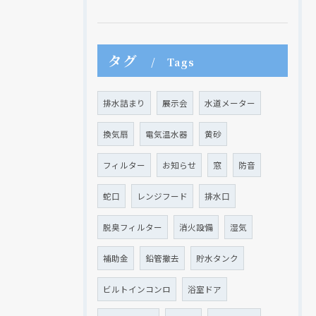
タグ
Tags
排水詰まり
展示会
水道メーター
換気扇
電気温水器
黄砂
フィルター
お知らせ
窓
防音
蛇口
レンジフード
排水口
脱臭フィルター
消火設備
湿気
補助金
鉛管撤去
貯水タンク
ビルトインコンロ
浴室ドア