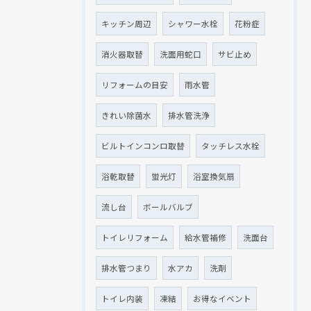
キッチン周辺
シャワー水栓
花粉症
消火器取替
洗面用蛇口
サビ止め
リフォームの目安
雨水管
きれい除菌水
排水管洗浄
ビルトインコンロ取替
タッチレス水栓
浴乾取替
蛍光灯
浴室換気扇
流し台
ボールバルブ
トイレリフォーム
給水管補修
洗面台
排水管つまり
水アカ
洗剤
トイレ内装
凍結
お得なイベント