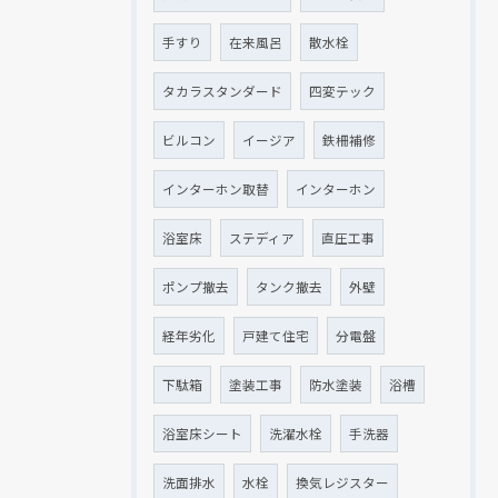
手すり
在来風呂
散水栓
タカラスタンダード
四変テック
ビルコン
イージア
鉄柵補修
インターホン取替
インターホン
浴室床
ステディア
直圧工事
ポンプ撤去
タンク撤去
外壁
経年劣化
戸建て住宅
分電盤
下駄箱
塗装工事
防水塗装
浴槽
浴室床シート
洗濯水栓
手洗器
洗面排水
水栓
換気レジスター