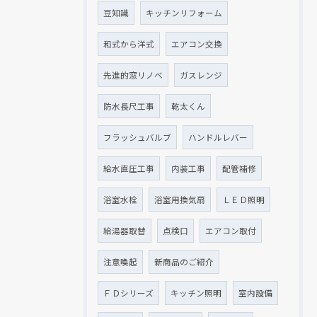
豆知識
キッチンリフォーム
和式から洋式
エアコン交換
先進的窓リノベ
ガスレンジ
防水長尺工事
乾太くん
フラッシュバルブ
ハンドルレバー
給水直圧工事
内装工事
配管補修
浴室水栓
浴室用換気扇
ＬＥＤ照明
給湯器取替
点検口
エアコン取付
注意喚起
新商品のご紹介
ＦＤシリーズ
キッチン照明
室内設備