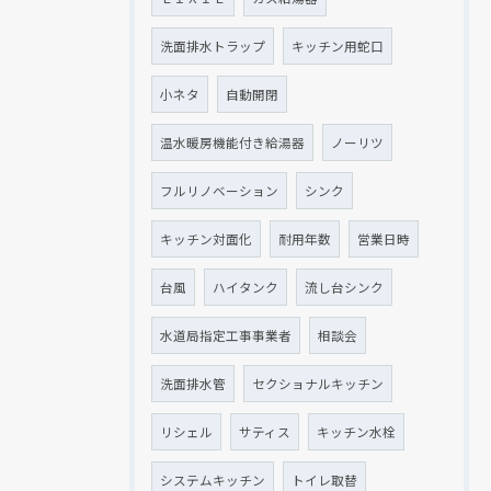
洗面排水トラップ
キッチン用蛇口
小ネタ
自動開閉
温水暖房機能付き給湯器
ノーリツ
フルリノベーション
シンク
キッチン対面化
耐用年数
営業日時
台風
ハイタンク
流し台シンク
水道局指定工事事業者
相談会
洗面排水管
セクショナルキッチン
リシェル
サティス
キッチン水栓
システムキッチン
トイレ取替