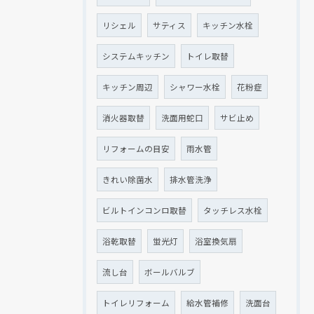
リシェル
サティス
キッチン水栓
システムキッチン
トイレ取替
キッチン周辺
シャワー水栓
花粉症
消火器取替
洗面用蛇口
サビ止め
リフォームの目安
雨水管
きれい除菌水
排水管洗浄
ビルトインコンロ取替
タッチレス水栓
浴乾取替
蛍光灯
浴室換気扇
流し台
ボールバルブ
トイレリフォーム
給水管補修
洗面台