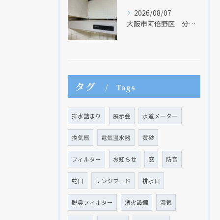
2026/08/07
大阪市阿倍野区 分譲マンションのレンジフード取替リフォーム工事 タカラスタンダード
現在、新聞に入っている折込チラシです。
現在、新聞に入っている折込チラシです。
タグ
Tags
排水詰まり
展示会
水道メーター
換気扇
電気温水器
黄砂
フィルター
お知らせ
窓
防音
蛇口
レンジフード
排水口
脱臭フィルター
消火設備
湿気
クリックでチラシのページにジャンプします
クリックでチラシのページにジャンプします