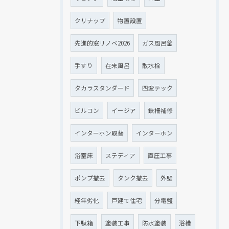
クリナップ
物置設置
先進的窓リノベ2026
ガス風呂釜
手すり
在来風呂
散水栓
タカラスタンダード
四変テック
ビルコン
イージア
鉄柵補修
インターホン取替
インターホン
浴室床
ステディア
直圧工事
ポンプ撤去
タンク撤去
外壁
経年劣化
戸建て住宅
分電盤
下駄箱
塗装工事
防水塗装
浴槽