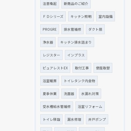
注意喚起
新商品のご紹介
ＦＤシリーズ
キッチン照明
室内設備
PROGRE
排水管補修
ダクト扇
浄水器
キッチン排水詰まり
レジスター
インプラス
ピュアレストEX
取付工事
便座取替
浴室暖房
トイレタンク内金物
夏季休業
洗面器
水漏れ対策
受水槽給水管補修
浴室リフォーム
トイレ移設
漏水修理
井戸ポンプ