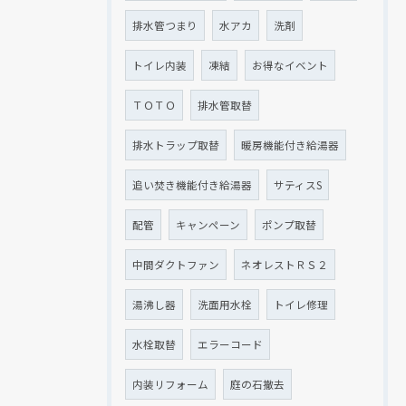
排水管つまり
水アカ
洗剤
トイレ内装
凍結
お得なイベント
ＴＯＴＯ
排水管取替
排水トラップ取替
暖房機能付き給湯器
追い焚き機能付き給湯器
サティスS
配管
キャンペーン
ポンプ取替
中間ダクトファン
ネオレストＲＳ２
湯沸し器
洗面用水栓
トイレ修理
水栓取替
エラーコード
内装リフォーム
庭の石撤去