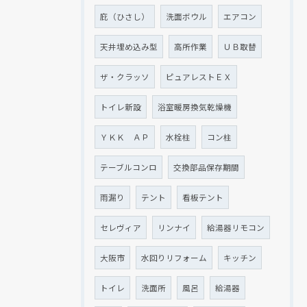
庇（ひさし）
洗面ボウル
エアコン
天井埋め込み型
高所作業
ＵＢ取替
ザ・クラッソ
ピュアレストＥＸ
トイレ新設
浴室暖房換気乾燥機
ＹＫＫ ＡＰ
水栓柱
コン柱
テーブルコンロ
交換部品保存期間
雨漏り
テント
看板テント
セレヴィア
リンナイ
給湯器リモコン
大阪市
水回りリフォーム
キッチン
トイレ
洗面所
風呂
給湯器