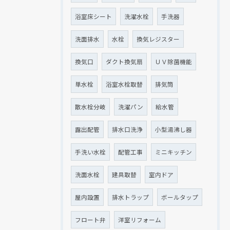
浴室床シート
洗濯水栓
手洗器
洗面排水
水栓
換気レジスター
換気口
ダクト換気扇
ＵＶ除菌機能
単水栓
浴室水栓取替
排気筒
散水栓分岐
洗濯パン
給水管
露出配管
排水口洗浄
小型湯沸し器
手洗い水栓
配管工事
ミニキッチン
洗面水栓
建具取替
室内ドア
屋内設置
排水トラップ
ボールタップ
フロート弁
洋室リフォーム