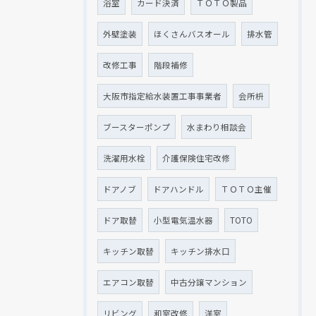
浴室
カード決済
ＴＯＴＯ製品
外壁塗装
ほくさんバスオール
排水管
改修工事
階段補修
大阪市指定給水装置工事事業者
会所枡
ブースターポンプ
水まわり相談会
洗濯用水栓
介護保険住宅改修
ドアノブ
ドアハンドル
ＴＯＴＯ主催
ドア取替
小型電気温水器
TOTO
キッチン取替
キッチン排水口
エアコン取替
中古分譲マンション
リビング
和室改修
洋室