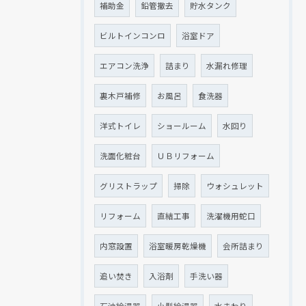
補助金
鉛管撤去
貯水タンク
ビルトインコンロ
浴室ドア
エアコン洗浄
詰まり
水漏れ修理
裏木戸補修
お風呂
食洗器
洋式トイレ
ショールーム
水回り
洗面化粧台
ＵＢリフォーム
グリストラップ
掃除
ウォシュレット
リフォーム
直結工事
洗濯機用蛇口
内窓設置
浴室暖房乾燥機
会所詰まり
追い焚き
入浴剤
手洗い器
石油給湯器
小型給湯器
水まわり