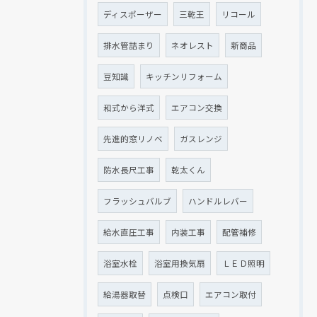
ディスポーザー
三乾王
リコール
排水管詰まり
ネオレスト
新商品
豆知識
キッチンリフォーム
和式から洋式
エアコン交換
先進的窓リノベ
ガスレンジ
防水長尺工事
乾太くん
フラッシュバルブ
ハンドルレバー
給水直圧工事
内装工事
配管補修
浴室水栓
浴室用換気扇
ＬＥＤ照明
給湯器取替
点検口
エアコン取付