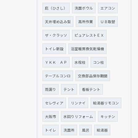
庇（ひさし）
洗面ボウル
エアコン
天井埋め込み型
高所作業
ＵＢ取替
ザ・クラッソ
ピュアレストＥＸ
トイレ新設
浴室暖房換気乾燥機
ＹＫＫ ＡＰ
水栓柱
コン柱
テーブルコンロ
交換部品保存期間
雨漏り
テント
看板テント
セレヴィア
リンナイ
給湯器リモコン
大阪市
水回りリフォーム
キッチン
トイレ
洗面所
風呂
給湯器