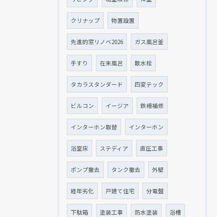
クリナップ
物置設置
先進的窓リノベ2026
ガス風呂釜
手すり
在来風呂
散水栓
タカラスタンダード
四変テック
ビルコン
イージア
鉄柵補修
インターホン取替
インターホン
浴室床
ステディア
直圧工事
ポンプ撤去
タンク撤去
外壁
経年劣化
戸建て住宅
分電盤
下駄箱
塗装工事
防水塗装
浴槽