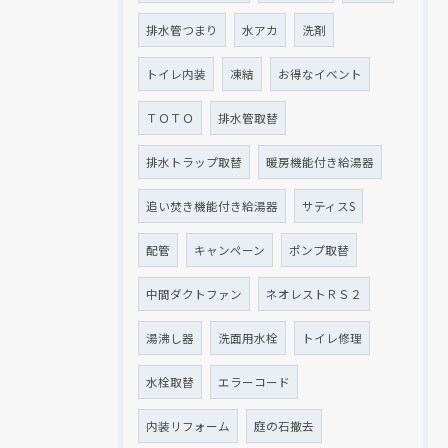
排水管つまり
水アカ
洗剤
トイレ内装
凍結
お得なイベント
ＴＯＴＯ
排水管取替
排水トラップ取替
暖房機能付き給湯器
追い焚き機能付き給湯器
サティスS
配管
キャンペーン
ポンプ取替
中間ダクトファン
ネオレストＲＳ２
湯沸し器
洗面用水栓
トイレ修理
水栓取替
エラーコード
内装リフォーム
庭の石撤去