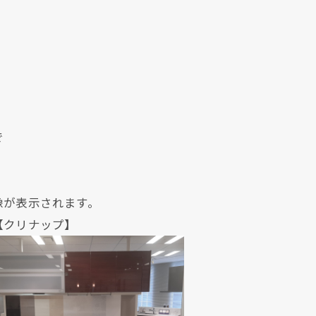
で
像が表示されます。
現在、新聞に入っている折込チラシです。
現在、新聞に入っている折込チラシです。
ナップ】