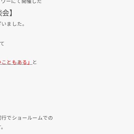
スタワーにて開催した
談会】
ざいました。
て
いこともある」
と
同行でショールームでの
す。