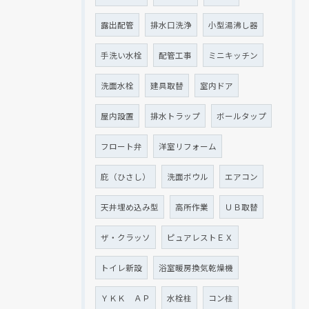
露出配管
排水口洗浄
小型湯沸し器
手洗い水栓
配管工事
ミニキッチン
洗面水栓
建具取替
室内ドア
屋内設置
排水トラップ
ボールタップ
フロート弁
洋室リフォーム
庇（ひさし）
洗面ボウル
エアコン
天井埋め込み型
高所作業
ＵＢ取替
ザ・クラッソ
ピュアレストＥＸ
トイレ新設
浴室暖房換気乾燥機
ＹＫＫ ＡＰ
水栓柱
コン柱