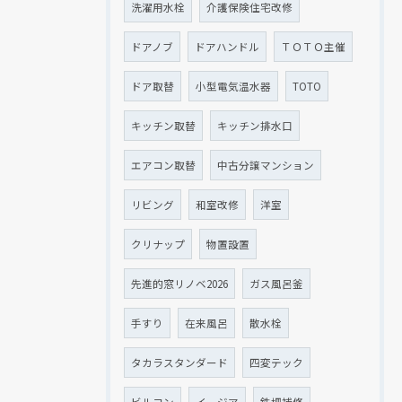
洗濯用水栓
介護保険住宅改修
ドアノブ
ドアハンドル
ＴＯＴＯ主催
ドア取替
小型電気温水器
TOTO
キッチン取替
キッチン排水口
エアコン取替
中古分譲マンション
リビング
和室改修
洋室
クリナップ
物置設置
先進的窓リノベ2026
ガス風呂釜
手すり
在来風呂
散水栓
タカラスタンダード
四変テック
ビルコン
イージア
鉄柵補修