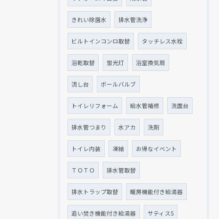
きれい除菌水
排水管洗浄
ビルトインコンロ取替
タッチレス水栓
浴乾取替
蛍光灯
浴室換気扇
流し台
ボールバルブ
トイレリフォーム
給水管補修
洗面台
排水管つまり
水アカ
洗剤
トイレ内装
凍結
お得なイベント
ＴＯＴＯ
排水管取替
排水トラップ取替
暖房機能付き給湯器
追い焚き機能付き給湯器
サティスS