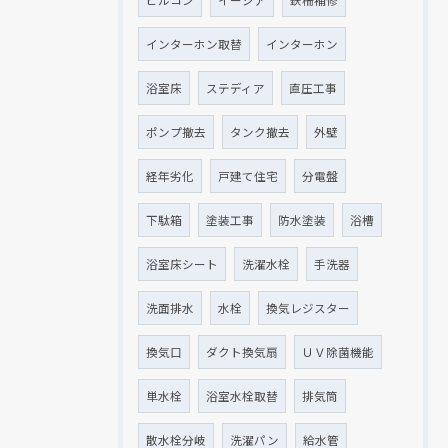
インターホン取替
インターホン
浴室床
ステディア
直圧工事
ポンプ撤去
タンク撤去
外壁
経年劣化
戸建て住宅
分電盤
下駄箱
塗装工事
防水塗装
浴槽
浴室床シート
洗濯水栓
手洗器
洗面排水
水栓
換気レジスター
換気口
ダクト換気扇
ＵＶ除菌機能
単水栓
浴室水栓取替
排気筒
散水栓分岐
洗濯パン
給水管