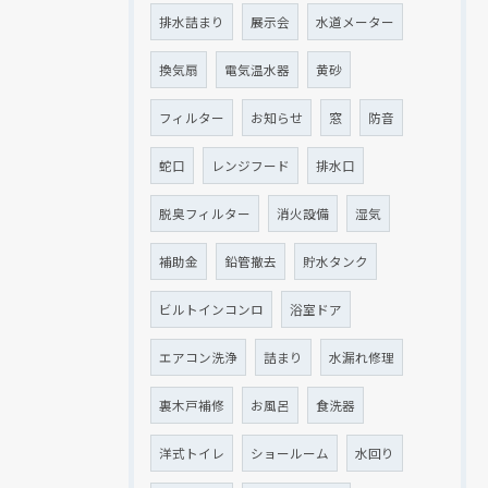
排水詰まり
展示会
水道メーター
換気扇
電気温水器
黄砂
フィルター
お知らせ
窓
防音
クリックでチラシのページにジャンプします
クリックでチラシのページにジャンプします
蛇口
レンジフード
排水口
脱臭フィルター
消火設備
湿気
補助金
鉛管撤去
貯水タンク
ビルトインコンロ
浴室ドア
エアコン洗浄
詰まり
水漏れ修理
裏木戸補修
お風呂
食洗器
洋式トイレ
ショールーム
水回り