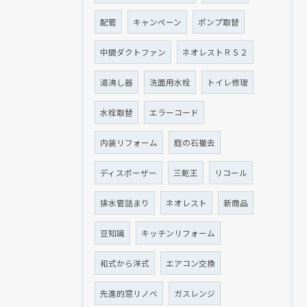
配管
キャンペーン
ポンプ取替
中間ダクトファン
ネオレストＲＳ２
湯沸し器
洗面用水栓
トイレ修理
水栓取替
エラーコード
内装リフォーム
庭の石撤去
ディスポーザー
三乾王
リコール
排水管詰まり
ネオレスト
新商品
豆知識
キッチンリフォーム
和式から洋式
エアコン交換
先進的窓リノベ
ガスレンジ