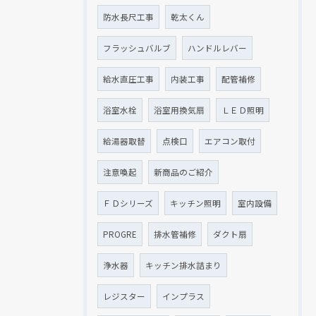
防水長尺工事
乾太くん
フラッシュバルブ
ハンドルレバー
給水直圧工事
内装工事
配管補修
浴室水栓
浴室用換気扇
ＬＥＤ照明
給湯器取替
点検口
エアコン取付
注意喚起
新商品のご紹介
ＦＤシリーズ
キッチン照明
室内設備
PROGRE
排水管補修
ダクト扇
浄水器
キッチン排水詰まり
レジスター
インプラス