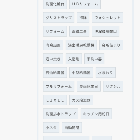
洗面化粧台
ＵＢリフォーム
グリストラップ
掃除
ウォシュレット
リフォーム
直結工事
洗濯機用蛇口
内窓設置
浴室暖房乾燥機
会所詰まり
追い焚き
入浴剤
手洗い器
石油給湯器
小型給湯器
水まわり
フルリフォーム
夏季休業日
リクシル
ＬＩＸＩＬ
ガス給湯器
洗面排水トラップ
キッチン用蛇口
小ネタ
自動開閉