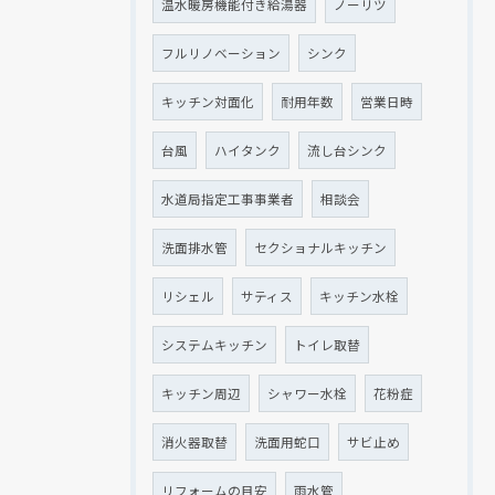
温水暖房機能付き給湯器
ノーリツ
フルリノベーション
シンク
キッチン対面化
耐用年数
営業日時
台風
ハイタンク
流し台シンク
水道局指定工事事業者
相談会
洗面排水管
セクショナルキッチン
リシェル
サティス
キッチン水栓
システムキッチン
トイレ取替
キッチン周辺
シャワー水栓
花粉症
消火器取替
洗面用蛇口
サビ止め
リフォームの目安
雨水管