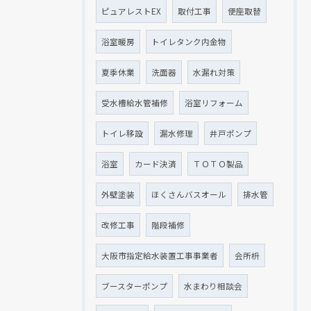
ピュアレストEX
取付工事
便座取替
浴室暖房
トイレタンク内金物
夏季休業
洗面器
水漏れ対策
受水槽給水管補修
浴室リフォーム
トイレ移設
漏水修理
井戸ポンプ
浴室
カード決済
ＴＯＴＯ製品
外壁塗装
ほくさんバスオール
排水管
改修工事
階段補修
大阪市指定給水装置工事事業者
会所枡
ブースターポンプ
水まわり相談会