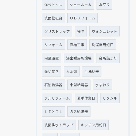
洋式トイレ
ショールーム
水回り
洗面化粧台
ＵＢリフォーム
グリストラップ
掃除
ウォシュレット
リフォーム
直結工事
洗濯機用蛇口
内窓設置
浴室暖房乾燥機
会所詰まり
追い焚き
入浴剤
手洗い器
石油給湯器
小型給湯器
水まわり
フルリフォーム
夏季休業日
リクシル
ＬＩＸＩＬ
ガス給湯器
洗面排水トラップ
キッチン用蛇口