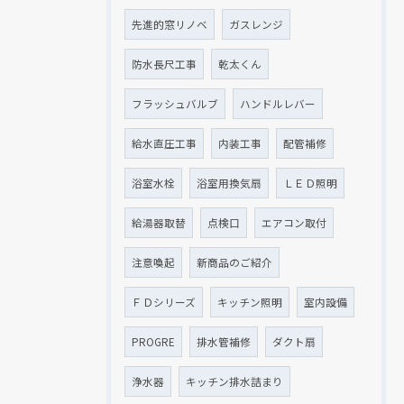
先進的窓リノベ
ガスレンジ
防水長尺工事
乾太くん
フラッシュバルブ
ハンドルレバー
給水直圧工事
内装工事
配管補修
浴室水栓
浴室用換気扇
ＬＥＤ照明
給湯器取替
点検口
エアコン取付
注意喚起
新商品のご紹介
ＦＤシリーズ
キッチン照明
室内設備
PROGRE
排水管補修
ダクト扇
浄水器
キッチン排水詰まり