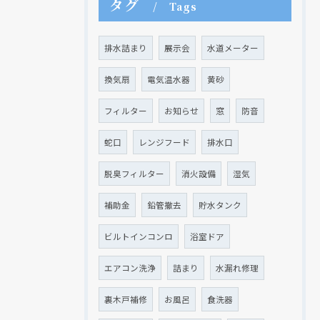
タグ
Tags
排水詰まり
展示会
水道メーター
換気扇
電気温水器
黄砂
フィルター
お知らせ
窓
防音
蛇口
レンジフード
排水口
脱臭フィルター
消火設備
湿気
補助金
鉛管撤去
貯水タンク
ビルトインコンロ
浴室ドア
エアコン洗浄
詰まり
水漏れ修理
裏木戸補修
お風呂
食洗器