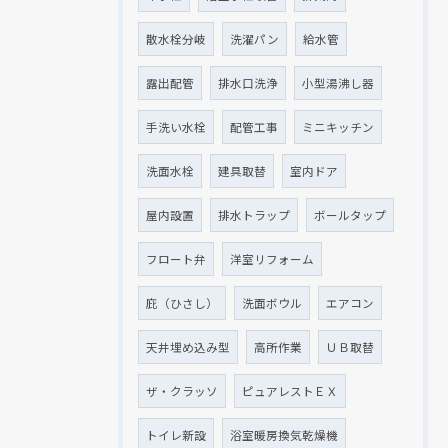
散水栓分岐
洗濯パン
給水管
露出配管
排水口洗浄
小型湯沸し器
手洗い水栓
配管工事
ミニキッチン
洗面水栓
建具取替
室内ドア
屋内設置
排水トラップ
ボールタップ
フロート弁
洋室リフォーム
庇（ひさし）
洗面ボウル
エアコン
天井埋め込み型
高所作業
ＵＢ取替
ザ・クラッソ
ピュアレストＥＸ
トイレ新設
浴室暖房換気乾燥機