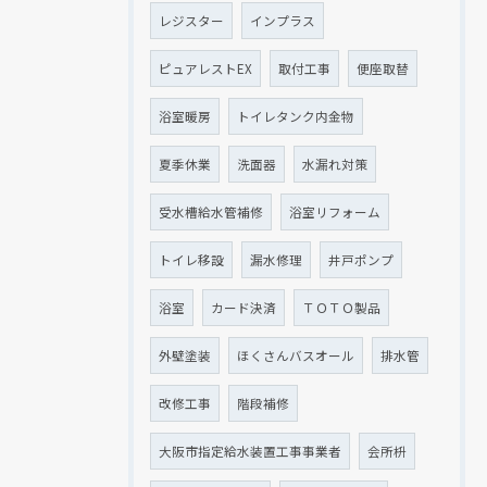
レジスター
インプラス
ピュアレストEX
取付工事
便座取替
浴室暖房
トイレタンク内金物
夏季休業
洗面器
水漏れ対策
受水槽給水管補修
浴室リフォーム
トイレ移設
漏水修理
井戸ポンプ
浴室
カード決済
ＴＯＴＯ製品
外壁塗装
ほくさんバスオール
排水管
改修工事
階段補修
大阪市指定給水装置工事事業者
会所枡