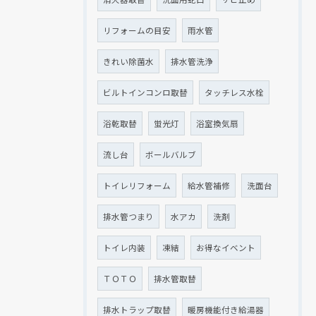
リフォームの目安
雨水管
きれい除菌水
排水管洗浄
ビルトインコンロ取替
タッチレス水栓
浴乾取替
蛍光灯
浴室換気扇
流し台
ボールバルブ
トイレリフォーム
給水管補修
洗面台
排水管つまり
水アカ
洗剤
トイレ内装
凍結
お得なイベント
ＴＯＴＯ
排水管取替
排水トラップ取替
暖房機能付き給湯器