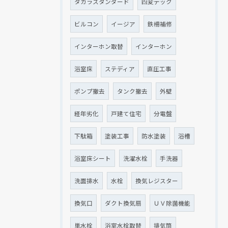
タカラスタンダード
四変テック
ビルコン
イージア
鉄柵補修
インターホン取替
インターホン
浴室床
ステディア
直圧工事
ポンプ撤去
タンク撤去
外壁
経年劣化
戸建て住宅
分電盤
下駄箱
塗装工事
防水塗装
浴槽
浴室床シート
洗濯水栓
手洗器
洗面排水
水栓
換気レジスター
換気口
ダクト換気扇
ＵＶ除菌機能
単水栓
浴室水栓取替
排気筒