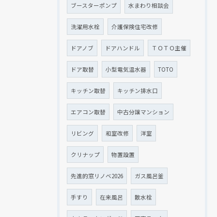
ブースターポンプ
水まわり相談会
洗濯用水栓
介護保険住宅改修
ドアノブ
ドアハンドル
ＴＯＴＯ主催
ドア取替
小型電気温水器
TOTO
キッチン取替
キッチン排水口
エアコン取替
中古分譲マンション
リビング
和室改修
洋室
クリナップ
物置設置
先進的窓リノベ2026
ガス風呂釜
手すり
在来風呂
散水栓