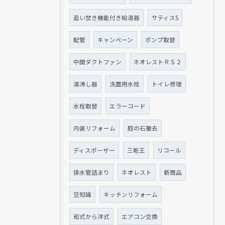
追い焚き機能付き給湯器
サティスS
配管
キャンペーン
ポンプ取替
中間ダクトファン
ネオレストＲＳ２
湯沸し器
洗面用水栓
トイレ修理
水栓取替
エラーコード
内装リフォーム
庭の石撤去
ディスポーザー
三乾王
リコール
排水管詰まり
ネオレスト
新商品
豆知識
キッチンリフォーム
和式から洋式
エアコン交換