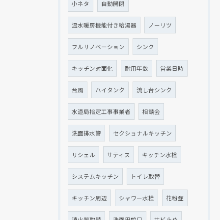
小ネタ
自動開閉
温水暖房機能付き給湯器
ノーリツ
フルリノベーション
シンク
キッチン対面化
耐用年数
営業日時
台風
ハイタンク
流し台シンク
水道局指定工事事業者
相談会
洗面排水管
セクショナルキッチン
リシェル
サティス
キッチン水栓
システムキッチン
トイレ取替
キッチン周辺
シャワー水栓
花粉症
消火器取替
洗面用蛇口
サビ止め