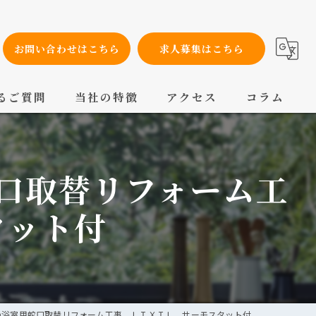
お問い合わせはこちら
求人募集はこちら
るご質問
当社の特徴
アクセス
コラム
設備工事
口取替リフォーム工
内装工事
メンテナンス
タット付
配管工事
交換
の浴室用蛇口取替リフォーム工事 ＬＩＸＩＬ サーモスタット付