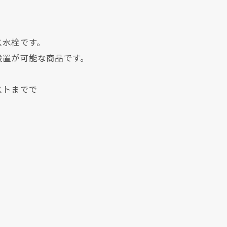
ス水栓です。
設置が可能な商品です。
ストまでで
。
現在、新聞に入っている折込チラシです。
現在、新聞に入っている折込チラシです。