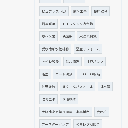
ピュアレストEX
取付工事
便座取替
浴室暖房
トイレタンク内金物
夏季休業
洗面器
水漏れ対策
受水槽給水管補修
浴室リフォーム
トイレ移設
漏水修理
井戸ポンプ
浴室
カード決済
ＴＯＴＯ製品
外壁塗装
ほくさんバスオール
排水管
改修工事
階段補修
大阪市指定給水装置工事事業者
会所枡
ブースターポンプ
水まわり相談会