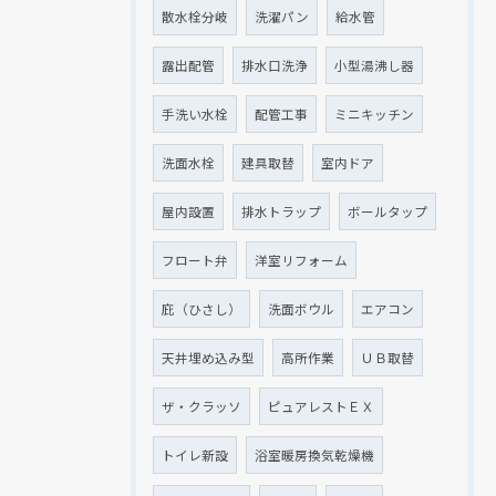
散水栓分岐
洗濯パン
給水管
露出配管
排水口洗浄
小型湯沸し器
手洗い水栓
配管工事
ミニキッチン
洗面水栓
建具取替
室内ドア
屋内設置
排水トラップ
ボールタップ
フロート弁
洋室リフォーム
庇（ひさし）
洗面ボウル
エアコン
天井埋め込み型
高所作業
ＵＢ取替
ザ・クラッソ
ピュアレストＥＸ
トイレ新設
浴室暖房換気乾燥機