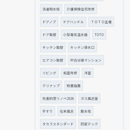
洗濯用水栓
介護保険住宅改修
ドアノブ
ドアハンドル
ＴＯＴＯ主催
ドア取替
小型電気温水器
TOTO
キッチン取替
キッチン排水口
エアコン取替
中古分譲マンション
リビング
和室改修
洋室
クリナップ
物置設置
先進的窓リノベ2026
ガス風呂釜
手すり
在来風呂
散水栓
タカラスタンダード
四変テック