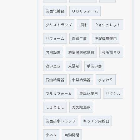
洗面化粧台
ＵＢリフォーム
グリストラップ
掃除
ウォシュレット
リフォーム
直結工事
洗濯機用蛇口
内窓設置
浴室暖房乾燥機
会所詰まり
追い焚き
入浴剤
手洗い器
石油給湯器
小型給湯器
水まわり
フルリフォーム
夏季休業日
リクシル
ＬＩＸＩＬ
ガス給湯器
洗面排水トラップ
キッチン用蛇口
小ネタ
自動開閉