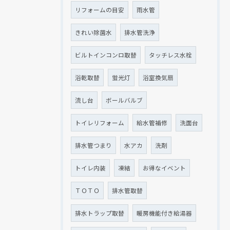
リフォームの目安
雨水管
きれい除菌水
排水管洗浄
ビルトインコンロ取替
タッチレス水栓
浴乾取替
蛍光灯
浴室換気扇
流し台
ボールバルブ
トイレリフォーム
給水管補修
洗面台
排水管つまり
水アカ
洗剤
トイレ内装
凍結
お得なイベント
ＴＯＴＯ
排水管取替
排水トラップ取替
暖房機能付き給湯器