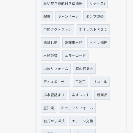
追い焚き機能付き給湯器
サティスS
配管
キャンペーン
ポンプ取替
中間ダクトファン
ネオレストＲＳ２
湯沸し器
洗面用水栓
トイレ修理
水栓取替
エラーコード
内装リフォーム
庭の石撤去
ディスポーザー
三乾王
リコール
排水管詰まり
ネオレスト
新商品
豆知識
キッチンリフォーム
和式から洋式
エアコン交換