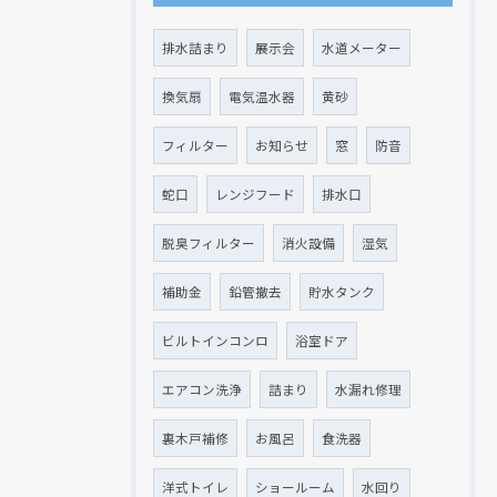
排水詰まり
展示会
水道メーター
換気扇
電気温水器
黄砂
フィルター
お知らせ
窓
防音
蛇口
レンジフード
排水口
脱臭フィルター
消火設備
湿気
補助金
鉛管撤去
貯水タンク
ビルトインコンロ
浴室ドア
エアコン洗浄
詰まり
水漏れ修理
裏木戸補修
お風呂
食洗器
洋式トイレ
ショールーム
水回り