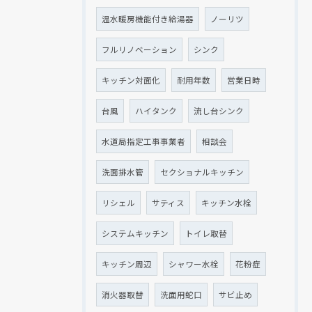
温水暖房機能付き給湯器
ノーリツ
フルリノベーション
シンク
キッチン対面化
耐用年数
営業日時
台風
ハイタンク
流し台シンク
水道局指定工事事業者
相談会
洗面排水管
セクショナルキッチン
リシェル
サティス
キッチン水栓
システムキッチン
トイレ取替
キッチン周辺
シャワー水栓
花粉症
消火器取替
洗面用蛇口
サビ止め