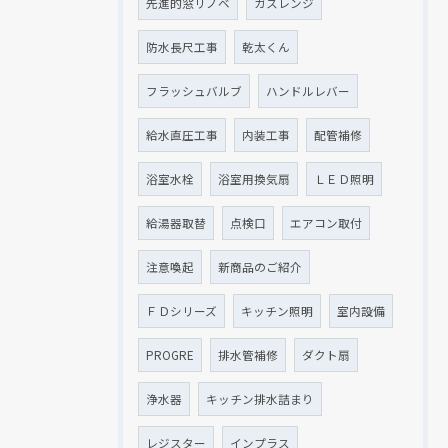
先進的窓リノベ
ガスレンジ
防水長尺工事
乾太くん
フラッシュバルブ
ハンドルレバー
給水直圧工事
内装工事
配管補修
浴室水栓
浴室用換気扇
ＬＥＤ照明
給湯器取替
点検口
エアコン取付
注意喚起
新商品のご紹介
ＦＤシリーズ
キッチン照明
室内設備
PROGRE
排水管補修
ダクト扇
浄水器
キッチン排水詰まり
レジスター
インプラス