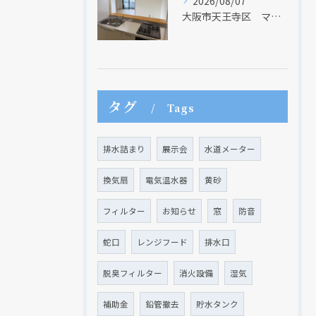
2026/08/07
大阪市天王寺区 マンションのキッチン取替及び内装リフォーム工事 クリナップ
タグ
現在、新聞に入っている折込チラシです。
現在、新聞に入っている折込チラシです。
Tags
排水詰まり
展示会
水道メーター
換気扇
電気温水器
黄砂
フィルター
お知らせ
窓
防音
蛇口
レンジフード
排水口
脱臭フィルター
消火設備
湿気
クリックでチラシのページにジャンプします
クリックでチラシのページにジャンプします
補助金
鉛管撤去
貯水タンク