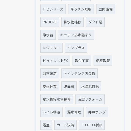
ＦＤシリーズ
キッチン照明
室内設備
PROGRE
排水管補修
ダクト扇
浄水器
キッチン排水詰まり
レジスター
インプラス
ピュアレストEX
取付工事
便座取替
浴室暖房
トイレタンク内金物
夏季休業
洗面器
水漏れ対策
受水槽給水管補修
浴室リフォーム
トイレ移設
漏水修理
井戸ポンプ
浴室
カード決済
ＴＯＴＯ製品