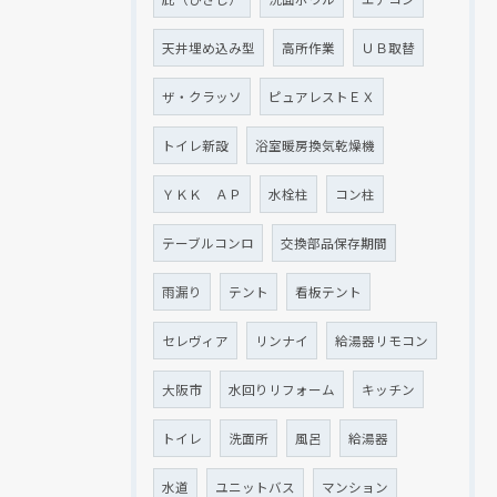
天井埋め込み型
高所作業
ＵＢ取替
ザ・クラッソ
ピュアレストＥＸ
トイレ新設
浴室暖房換気乾燥機
ＹＫＫ ＡＰ
水栓柱
コン柱
テーブルコンロ
交換部品保存期間
雨漏り
テント
看板テント
セレヴィア
リンナイ
給湯器リモコン
大阪市
水回りリフォーム
キッチン
トイレ
洗面所
風呂
給湯器
水道
ユニットバス
マンション