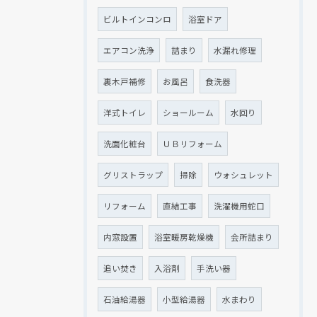
ビルトインコンロ
浴室ドア
エアコン洗浄
詰まり
水漏れ修理
裏木戸補修
お風呂
食洗器
洋式トイレ
ショールーム
水回り
洗面化粧台
ＵＢリフォーム
グリストラップ
掃除
ウォシュレット
リフォーム
直結工事
洗濯機用蛇口
内窓設置
浴室暖房乾燥機
会所詰まり
追い焚き
入浴剤
手洗い器
石油給湯器
小型給湯器
水まわり