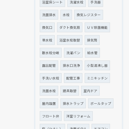
浴室床シート
洗濯水栓
手洗器
洗面排水
水栓
換気レジスター
換気口
ダクト換気扇
ＵＶ除菌機能
単水栓
浴室水栓取替
排気筒
散水栓分岐
洗濯パン
給水管
露出配管
排水口洗浄
小型湯沸し器
手洗い水栓
配管工事
ミニキッチン
洗面水栓
建具取替
室内ドア
屋内設置
排水トラップ
ボールタップ
フロート弁
洋室リフォーム
庇（ひさし）
洗面ボウル
エアコン