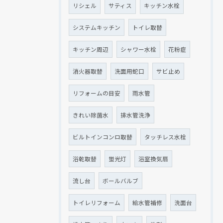
リシェル
サティス
キッチン水栓
システムキッチン
トイレ取替
キッチン周辺
シャワー水栓
花粉症
消火器取替
洗面用蛇口
サビ止め
リフォームの目安
雨水管
きれい除菌水
排水管洗浄
ビルトインコンロ取替
タッチレス水栓
浴乾取替
蛍光灯
浴室換気扇
流し台
ボールバルブ
トイレリフォーム
給水管補修
洗面台