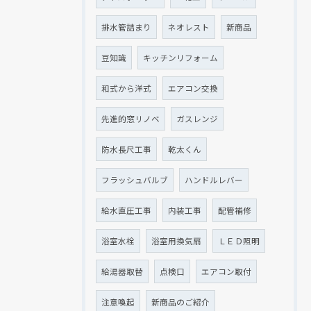
排水管詰まり
ネオレスト
新商品
豆知識
キッチンリフォーム
和式から洋式
エアコン交換
先進的窓リノベ
ガスレンジ
防水長尺工事
乾太くん
フラッシュバルブ
ハンドルレバー
給水直圧工事
内装工事
配管補修
浴室水栓
浴室用換気扇
ＬＥＤ照明
給湯器取替
点検口
エアコン取付
注意喚起
新商品のご紹介