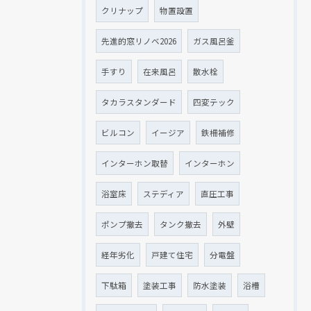
クリナップ
物置設置
先進的窓リノベ2026
ガス風呂釜
手すり
在来風呂
散水栓
タカラスタンダード
四変テック
ビルコン
イージア
鉄柵補修
インターホン取替
インターホン
浴室床
ステディア
直圧工事
ポンプ撤去
タンク撤去
外壁
経年劣化
戸建て住宅
分電盤
下駄箱
塗装工事
防水塗装
浴槽