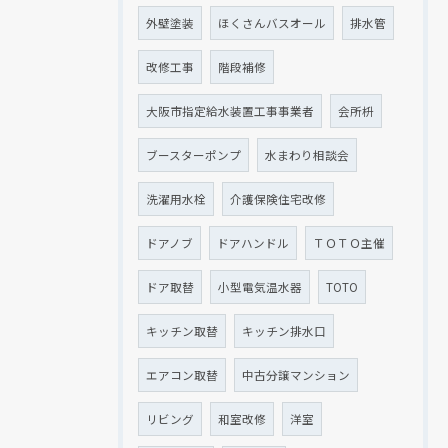
外壁塗装
ほくさんバスオール
排水管
改修工事
階段補修
大阪市指定給水装置工事事業者
会所枡
ブースターポンプ
水まわり相談会
洗濯用水栓
介護保険住宅改修
ドアノブ
ドアハンドル
ＴＯＴＯ主催
ドア取替
小型電気温水器
TOTO
キッチン取替
キッチン排水口
エアコン取替
中古分譲マンション
リビング
和室改修
洋室