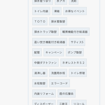
排水管つまり
水アカ
洗剤
トイレ内装
凍結
お得なイベント
ＴＯＴＯ
排水管取替
排水トラップ取替
暖房機能付き給湯器
追い焚き機能付き給湯器
サティスS
配管
キャンペーン
ポンプ取替
中間ダクトファン
ネオレストＲＳ２
湯沸し器
洗面用水栓
トイレ修理
水栓取替
エラーコード
内装リフォーム
庭の石撤去
ディスポーザー
三乾王
リコール