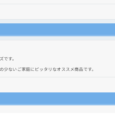
クリックでチラシのページにジャンプします
クリックでチラシのページにジャンプします
ズです。
の少ないご家庭にピッタリなオススメ商品です。