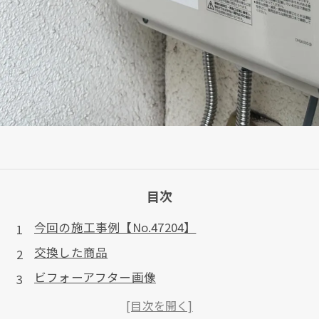
目次
今回の施工事例【No.47204】
交換した商品
ビフォーアフター画像