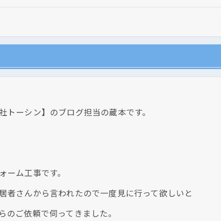
社トーシン】のブログ担当の蔵本です。
現在、新聞に入っている折込チラシです。
現在、新聞に入っている折込チラシです。
ォーム工事です。
居者さんから言われたので一度見に行って欲しいと
らのご依頼で伺ってきました。