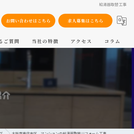
給湯器取替工事
お問い合わせはこちら
求人募集はこちら
るご質問
当社の特徴
アクセス
コラム
設備工事
内装工事
メンテナンス
配管工事
交換
グ
大阪市東住吉区 マンションの給湯器取替リフォーム工事