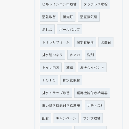
ビルトインコンロ取替
タッチレス水栓
浴乾取替
蛍光灯
浴室換気扇
流し台
ボールバルブ
トイレリフォーム
給水管補修
洗面台
排水管つまり
水アカ
洗剤
トイレ内装
凍結
お得なイベント
ＴＯＴＯ
排水管取替
排水トラップ取替
暖房機能付き給湯器
追い焚き機能付き給湯器
サティスS
配管
キャンペーン
ポンプ取替