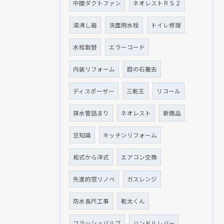
中間ダクトファン
ネオレストＲＳ２
湯沸し器
洗面用水栓
トイレ修理
水栓取替
エラーコード
内装リフォーム
庭の石撤去
ディスポーザー
三乾王
リコール
排水管詰まり
ネオレスト
新商品
豆知識
キッチンリフォーム
和式から洋式
エアコン交換
先進的窓リノベ
ガスレンジ
防水長尺工事
乾太くん
フラッシュバルブ
ハンドルレバー