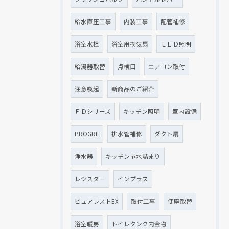
給水直圧工事
内装工事
配管補修
浴室水栓
浴室用換気扇
ＬＥＤ照明
給湯器取替
点検口
エアコン取付
注意喚起
新商品のご紹介
ＦＤシリーズ
キッチン照明
室内設備
PROGRE
排水管補修
ダクト扇
浄水器
キッチン排水詰まり
レジスター
インプラス
ピュアレストEX
取付工事
便座取替
浴室暖房
トイレタンク内金物