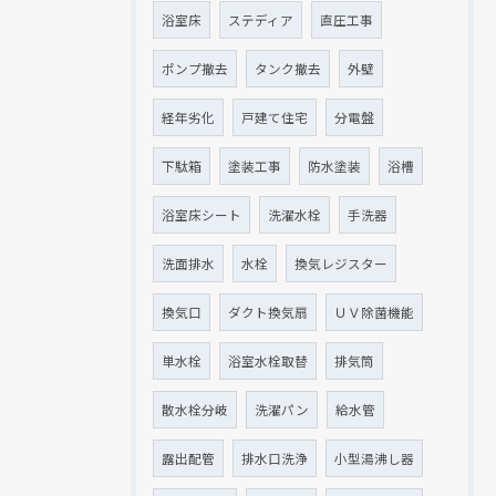
浴室床
ステディア
直圧工事
ポンプ撤去
タンク撤去
外壁
経年劣化
戸建て住宅
分電盤
下駄箱
塗装工事
防水塗装
浴槽
浴室床シート
洗濯水栓
手洗器
洗面排水
水栓
換気レジスター
換気口
ダクト換気扇
ＵＶ除菌機能
単水栓
浴室水栓取替
排気筒
散水栓分岐
洗濯パン
給水管
露出配管
排水口洗浄
小型湯沸し器