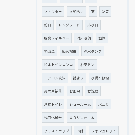
フィルター
お知らせ
窓
防音
蛇口
レンジフード
排水口
脱臭フィルター
消火設備
湿気
補助金
鉛管撤去
貯水タンク
ビルトインコンロ
浴室ドア
エアコン洗浄
詰まり
水漏れ修理
裏木戸補修
お風呂
食洗器
洋式トイレ
ショールーム
水回り
洗面化粧台
ＵＢリフォーム
グリストラップ
掃除
ウォシュレット