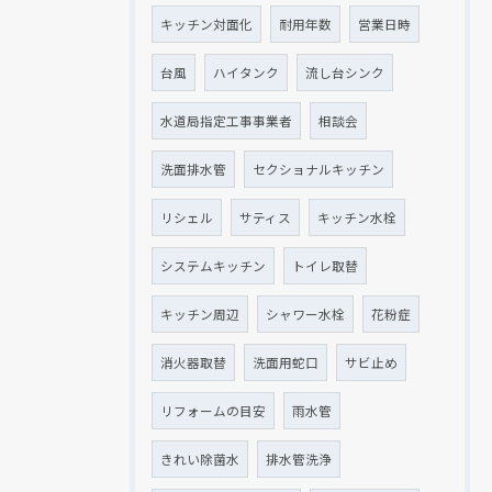
キッチン対面化
耐用年数
営業日時
台風
ハイタンク
流し台シンク
水道局指定工事事業者
相談会
洗面排水管
セクショナルキッチン
リシェル
サティス
キッチン水栓
システムキッチン
トイレ取替
キッチン周辺
シャワー水栓
花粉症
消火器取替
洗面用蛇口
サビ止め
リフォームの目安
雨水管
きれい除菌水
排水管洗浄