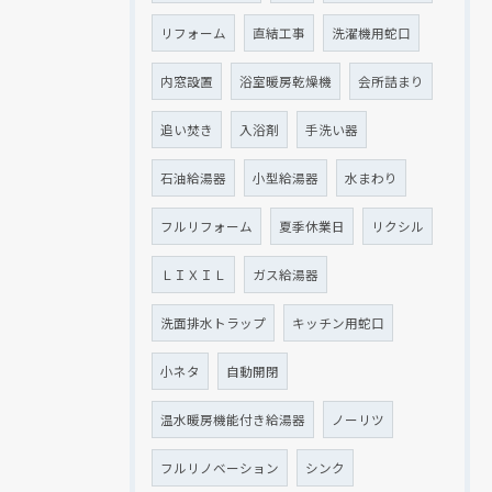
現在、新聞に入っている折込チラシです。
現在、新聞に入っている折込チラシです。
リフォーム
直結工事
洗濯機用蛇口
内窓設置
浴室暖房乾燥機
会所詰まり
追い焚き
入浴剤
手洗い器
石油給湯器
小型給湯器
水まわり
フルリフォーム
夏季休業日
リクシル
ＬＩＸＩＬ
ガス給湯器
洗面排水トラップ
キッチン用蛇口
クリックでチラシのページにジャンプします
クリックでチラシのページにジャンプします
小ネタ
自動開閉
温水暖房機能付き給湯器
ノーリツ
フルリノベーション
シンク