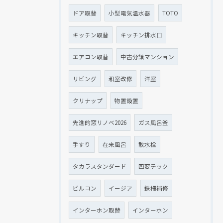
ドア取替
小型電気温水器
TOTO
キッチン取替
キッチン排水口
エアコン取替
中古分譲マンション
リビング
和室改修
洋室
クリナップ
物置設置
先進的窓リノベ2026
ガス風呂釜
手すり
在来風呂
散水栓
タカラスタンダード
四変テック
ビルコン
イージア
鉄柵補修
インターホン取替
インターホン