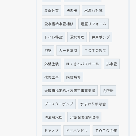
夏季休業
洗面器
水漏れ対策
受水槽給水管補修
浴室リフォーム
トイレ移設
漏水修理
井戸ポンプ
浴室
カード決済
ＴＯＴＯ製品
外壁塗装
ほくさんバスオール
排水管
改修工事
階段補修
大阪市指定給水装置工事事業者
会所枡
ブースターポンプ
水まわり相談会
洗濯用水栓
介護保険住宅改修
ドアノブ
ドアハンドル
ＴＯＴＯ主催