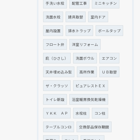
手洗い水栓
配管工事
ミニキッチン
洗面水栓
建具取替
室内ドア
屋内設置
排水トラップ
ボールタップ
フロート弁
洋室リフォーム
庇（ひさし）
洗面ボウル
エアコン
天井埋め込み型
高所作業
ＵＢ取替
ザ・クラッソ
ピュアレストＥＸ
トイレ新設
浴室暖房換気乾燥機
ＹＫＫ ＡＰ
水栓柱
コン柱
テーブルコンロ
交換部品保存期間