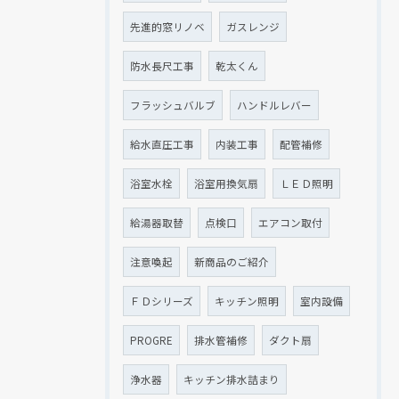
先進的窓リノベ
ガスレンジ
防水長尺工事
乾太くん
フラッシュバルブ
ハンドルレバー
給水直圧工事
内装工事
配管補修
浴室水栓
浴室用換気扇
ＬＥＤ照明
給湯器取替
点検口
エアコン取付
注意喚起
新商品のご紹介
ＦＤシリーズ
キッチン照明
室内設備
PROGRE
排水管補修
ダクト扇
浄水器
キッチン排水詰まり