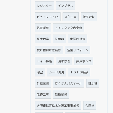
レジスター
インプラス
ピュアレストEX
取付工事
便座取替
浴室暖房
トイレタンク内金物
夏季休業
洗面器
水漏れ対策
受水槽給水管補修
浴室リフォーム
トイレ移設
漏水修理
井戸ポンプ
浴室
カード決済
ＴＯＴＯ製品
外壁塗装
ほくさんバスオール
排水管
改修工事
階段補修
大阪市指定給水装置工事事業者
会所枡