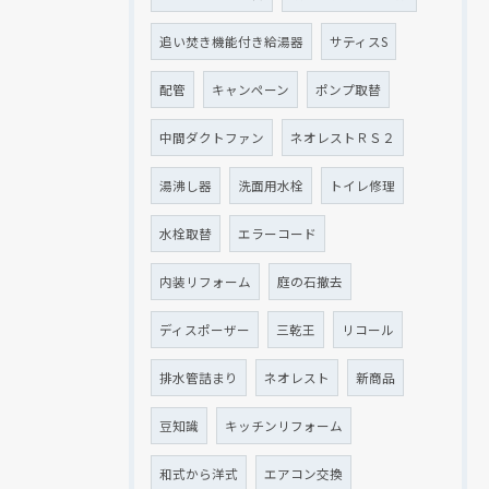
追い焚き機能付き給湯器
サティスS
配管
キャンペーン
ポンプ取替
中間ダクトファン
ネオレストＲＳ２
湯沸し器
洗面用水栓
トイレ修理
水栓取替
エラーコード
内装リフォーム
庭の石撤去
ディスポーザー
三乾王
リコール
排水管詰まり
ネオレスト
新商品
豆知識
キッチンリフォーム
和式から洋式
エアコン交換