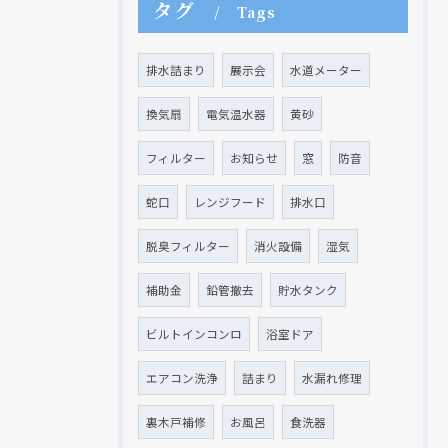
タグ
Tags
排水詰まり
展示会
水道メーター
換気扇
電気温水器
黄砂
フィルター
お知らせ
窓
防音
蛇口
レンジフード
排水口
脱臭フィルター
消火設備
湿気
補助金
鉛管撤去
貯水タンク
ビルトインコンロ
浴室ドア
エアコン洗浄
詰まり
水漏れ修理
裏木戸補修
お風呂
食洗器