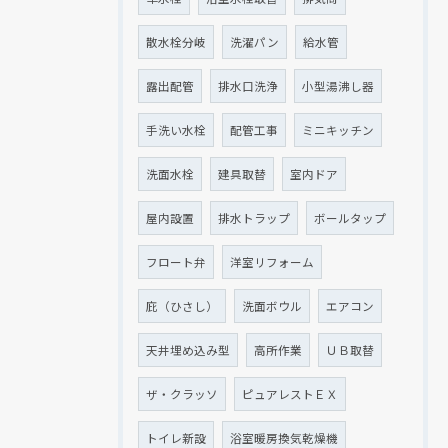
散水栓分岐
洗濯パン
給水管
露出配管
排水口洗浄
小型湯沸し器
手洗い水栓
配管工事
ミニキッチン
洗面水栓
建具取替
室内ドア
屋内設置
排水トラップ
ボールタップ
フロート弁
洋室リフォーム
庇（ひさし）
洗面ボウル
エアコン
天井埋め込み型
高所作業
ＵＢ取替
ザ・クラッソ
ピュアレストＥＸ
トイレ新設
浴室暖房換気乾燥機