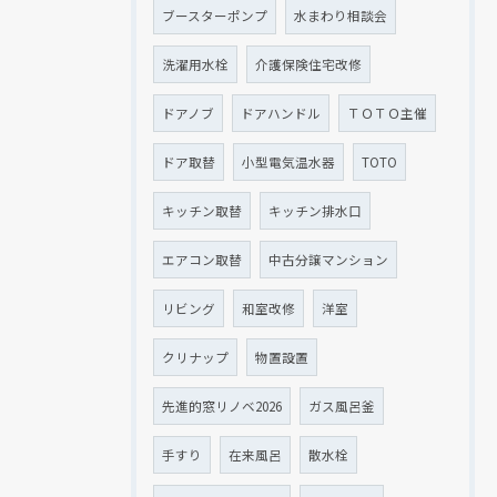
ブースターポンプ
水まわり相談会
洗濯用水栓
介護保険住宅改修
ドアノブ
ドアハンドル
ＴＯＴＯ主催
ドア取替
小型電気温水器
TOTO
キッチン取替
キッチン排水口
エアコン取替
中古分譲マンション
リビング
和室改修
洋室
クリナップ
物置設置
先進的窓リノベ2026
ガス風呂釜
手すり
在来風呂
散水栓