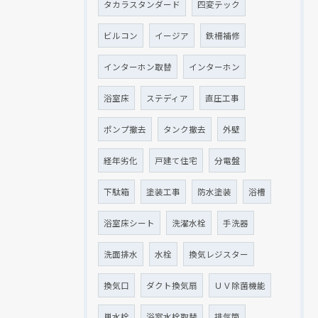
タカラスタンダード
四変テック
ビルコン
イージア
鉄柵補修
インターホン取替
インターホン
浴室床
ステディア
直圧工事
ポンプ撤去
タンク撤去
外壁
経年劣化
戸建て住宅
分電盤
下駄箱
塗装工事
防水塗装
浴槽
浴室床シート
洗濯水栓
手洗器
洗面排水
水栓
換気レジスター
換気口
ダクト換気扇
ＵＶ除菌機能
単水栓
浴室水栓取替
排気筒