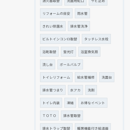
消火器取替
洗面用蛇口
サビ止め
リフォームの目安
雨水管
きれい除菌水
排水管洗浄
ビルトインコンロ取替
タッチレス水栓
浴乾取替
蛍光灯
浴室換気扇
流し台
ボールバルブ
トイレリフォーム
給水管補修
洗面台
排水管つまり
水アカ
洗剤
トイレ内装
凍結
お得なイベント
ＴＯＴＯ
排水管取替
排水トラップ取替
暖房機能付き給湯器