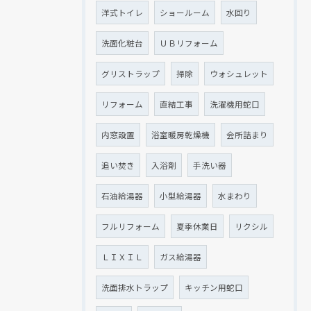
洋式トイレ
ショールーム
水回り
洗面化粧台
ＵＢリフォーム
現在、新聞に入っている折込チラシです。
現在、新聞に入っている折込チラシです。
グリストラップ
掃除
ウォシュレット
リフォーム
直結工事
洗濯機用蛇口
内窓設置
浴室暖房乾燥機
会所詰まり
追い焚き
入浴剤
手洗い器
石油給湯器
小型給湯器
水まわり
フルリフォーム
夏季休業日
リクシル
クリックでチラシのページにジャンプします
クリックでチラシのページにジャンプします
ＬＩＸＩＬ
ガス給湯器
洗面排水トラップ
キッチン用蛇口