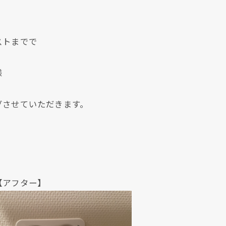
。
ストまでで
様
グさせていただきます。
現在、新聞に入っている折込チラシです。
現在、新聞に入っている折込チラシです。
ター】