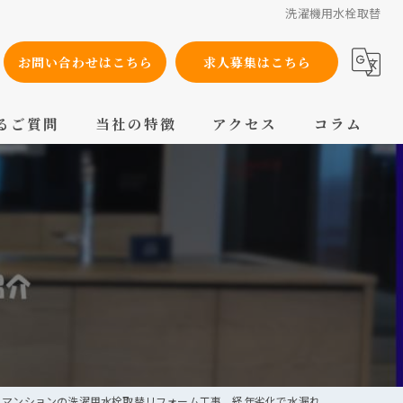
洗濯機用水栓取替
お問い合わせはこちら
求人募集はこちら
るご質問
当社の特徴
アクセス
コラム
設備工事
内装工事
メンテナンス
配管工事
交換
 マンションの洗濯用水栓取替リフォーム工事 経年劣化で水漏れ