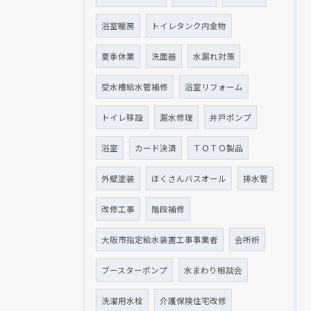
浴室暖房
トイレタンク内金物
夏季休業
洗面器
水漏れ対策
受水槽給水管補修
浴室リフォーム
トイレ移設
漏水修理
井戸ポンプ
浴室
カード決済
ＴＯＴＯ製品
外壁塗装
ほくさんバスオール
排水管
改修工事
階段補修
大阪市指定給水装置工事事業者
会所枡
ブースターポンプ
水まわり相談会
洗濯用水栓
介護保険住宅改修