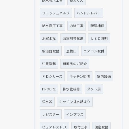
防水長尺工事
乾太くん
フラッシュバルブ
ハンドルレバー
給水直圧工事
内装工事
配管補修
浴室水栓
浴室用換気扇
ＬＥＤ照明
給湯器取替
点検口
エアコン取付
注意喚起
新商品のご紹介
ＦＤシリーズ
キッチン照明
室内設備
PROGRE
排水管補修
ダクト扇
浄水器
キッチン排水詰まり
レジスター
インプラス
ピュアレストEX
取付工事
便座取替