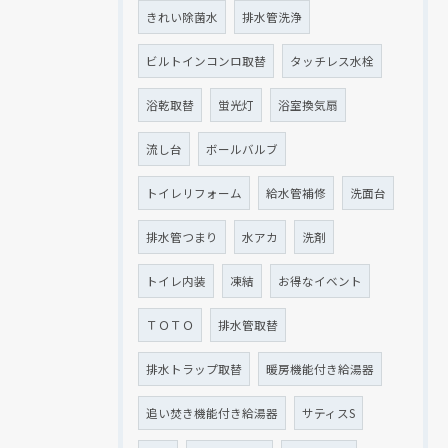
きれい除菌水
排水管洗浄
ビルトインコンロ取替
タッチレス水栓
浴乾取替
蛍光灯
浴室換気扇
流し台
ボールバルブ
トイレリフォーム
給水管補修
洗面台
排水管つまり
水アカ
洗剤
トイレ内装
凍結
お得なイベント
ＴＯＴＯ
排水管取替
排水トラップ取替
暖房機能付き給湯器
追い焚き機能付き給湯器
サティスS