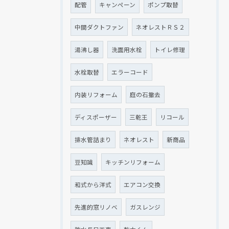
配管
キャンペーン
ポンプ取替
中間ダクトファン
ネオレストＲＳ２
湯沸し器
洗面用水栓
トイレ修理
水栓取替
エラーコード
内装リフォーム
庭の石撤去
ディスポーザー
三乾王
リコール
排水管詰まり
ネオレスト
新商品
豆知識
キッチンリフォーム
和式から洋式
エアコン交換
先進的窓リノベ
ガスレンジ