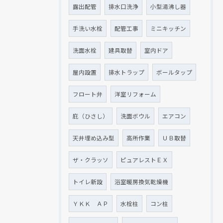
露出配管
排水口洗浄
小型湯沸し器
手洗い水栓
配管工事
ミニキッチン
洗面水栓
建具取替
室内ドア
屋内設置
排水トラップ
ボールタップ
フロート弁
洋室リフォーム
庇（ひさし）
洗面ボウル
エアコン
天井埋め込み型
高所作業
ＵＢ取替
ザ・クラッソ
ピュアレストＥＸ
トイレ新設
浴室暖房換気乾燥機
ＹＫＫ ＡＰ
水栓柱
コン柱