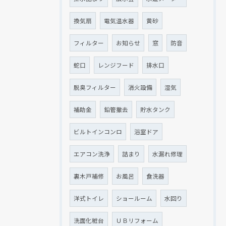
換気扇
電気温水器
黄砂
フィルター
お知らせ
窓
防音
蛇口
レンジフード
排水口
脱臭フィルター
消火設備
湿気
補助金
鉛管撤去
貯水タンク
ビルトインコンロ
浴室ドア
現在、新聞に入っている折込チラシです。
現在、新聞に入っている折込チラシです。
エアコン洗浄
詰まり
水漏れ修理
裏木戸補修
お風呂
食洗器
洋式トイレ
ショールーム
水回り
洗面化粧台
ＵＢリフォーム