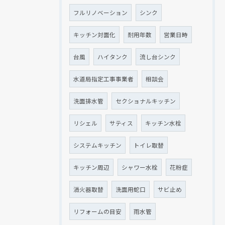
フルリノベーション
シンク
キッチン対面化
耐用年数
営業日時
台風
ハイタンク
流し台シンク
水道局指定工事事業者
相談会
洗面排水管
セクショナルキッチン
リシェル
サティス
キッチン水栓
システムキッチン
トイレ取替
キッチン周辺
シャワー水栓
花粉症
消火器取替
洗面用蛇口
サビ止め
リフォームの目安
雨水管