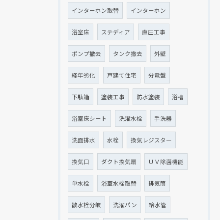
インターホン取替
インターホン
浴室床
ステディア
直圧工事
ポンプ撤去
タンク撤去
外壁
経年劣化
戸建て住宅
分電盤
下駄箱
塗装工事
防水塗装
浴槽
浴室床シート
洗濯水栓
手洗器
洗面排水
水栓
換気レジスター
換気口
ダクト換気扇
ＵＶ除菌機能
単水栓
浴室水栓取替
排気筒
散水栓分岐
洗濯パン
給水管