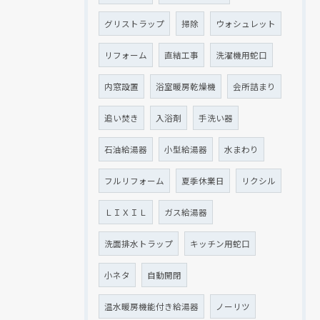
グリストラップ
掃除
ウォシュレット
リフォーム
直結工事
洗濯機用蛇口
クリックでチラシのページにジャンプします
クリックでチラシのページにジャンプします
内窓設置
浴室暖房乾燥機
会所詰まり
追い焚き
入浴剤
手洗い器
石油給湯器
小型給湯器
水まわり
フルリフォーム
夏季休業日
リクシル
ＬＩＸＩＬ
ガス給湯器
洗面排水トラップ
キッチン用蛇口
小ネタ
自動開閉
温水暖房機能付き給湯器
ノーリツ