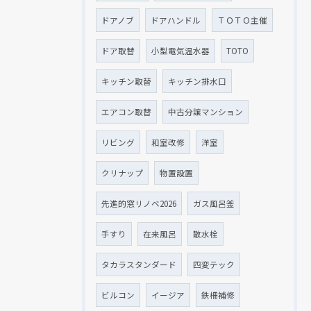
ドアノブ
ドアハンドル
ＴＯＴＯ主催
ドア取替
小型電気温水器
TOTO
キッチン取替
キッチン排水口
エアコン取替
中古分譲マンション
リビング
和室改修
洋室
クリナップ
物置設置
先進的窓リノベ2026
ガス風呂釜
手すり
在来風呂
散水栓
タカラスタンダード
四変テック
ビルコン
イージア
鉄柵補修