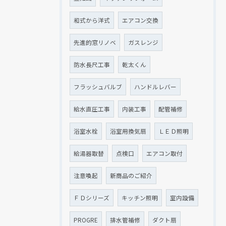
和式から洋式
エアコン交換
先進的窓リノベ
ガスレンジ
防水長尺工事
乾太くん
フラッシュバルブ
ハンドルレバー
給水直圧工事
内装工事
配管補修
浴室水栓
浴室用換気扇
ＬＥＤ照明
給湯器取替
点検口
エアコン取付
注意喚起
新商品のご紹介
ＦＤシリーズ
キッチン照明
室内設備
PROGRE
排水管補修
ダクト扇