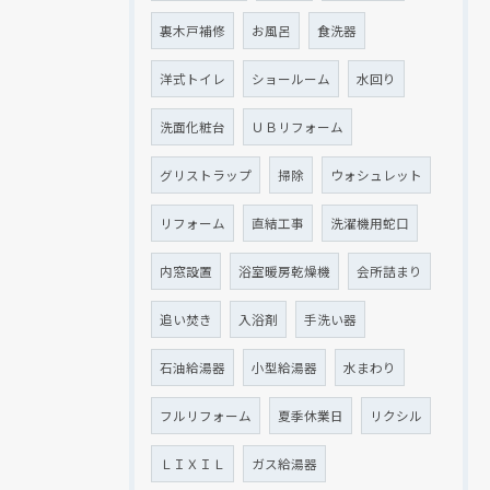
裏木戸補修
お風呂
食洗器
洋式トイレ
ショールーム
水回り
洗面化粧台
ＵＢリフォーム
グリストラップ
掃除
ウォシュレット
リフォーム
直結工事
洗濯機用蛇口
内窓設置
浴室暖房乾燥機
会所詰まり
追い焚き
入浴剤
手洗い器
石油給湯器
小型給湯器
水まわり
フルリフォーム
夏季休業日
リクシル
ＬＩＸＩＬ
ガス給湯器