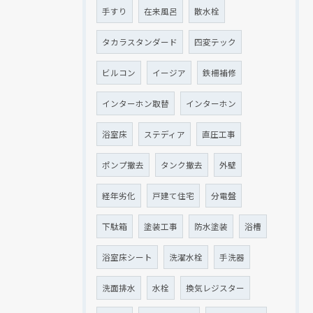
手すり
在来風呂
散水栓
タカラスタンダード
四変テック
ビルコン
イージア
鉄柵補修
インターホン取替
インターホン
浴室床
ステディア
直圧工事
ポンプ撤去
タンク撤去
外壁
経年劣化
戸建て住宅
分電盤
下駄箱
塗装工事
防水塗装
浴槽
浴室床シート
洗濯水栓
手洗器
洗面排水
水栓
換気レジスター