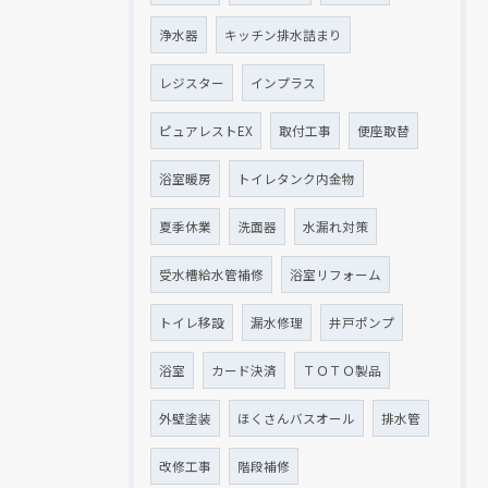
浄水器
キッチン排水詰まり
レジスター
インプラス
ピュアレストEX
取付工事
便座取替
浴室暖房
トイレタンク内金物
夏季休業
洗面器
水漏れ対策
受水槽給水管補修
浴室リフォーム
トイレ移設
漏水修理
井戸ポンプ
浴室
カード決済
ＴＯＴＯ製品
外壁塗装
ほくさんバスオール
排水管
改修工事
階段補修