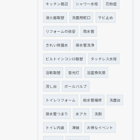
キッチン周辺
シャワー水栓
花粉症
消火器取替
洗面用蛇口
サビ止め
リフォームの目安
雨水管
きれい除菌水
排水管洗浄
ビルトインコンロ取替
タッチレス水栓
浴乾取替
蛍光灯
浴室換気扇
流し台
ボールバルブ
トイレリフォーム
給水管補修
洗面台
排水管つまり
水アカ
洗剤
トイレ内装
凍結
お得なイベント