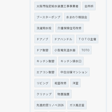
大阪市指定給水装置工事事業者
会所枡
ブースターポンプ
水まわり相談会
洗濯用水栓
介護保険住宅改修
ドアノブ
ドアハンドル
ＴＯＴＯ主催
ドア取替
小型電気温水器
TOTO
キッチン取替
キッチン排水口
エアコン取替
中古分譲マンション
リビング
和室改修
洋室
クリナップ
物置設置
先進的窓リノベ2026
ガス風呂釜