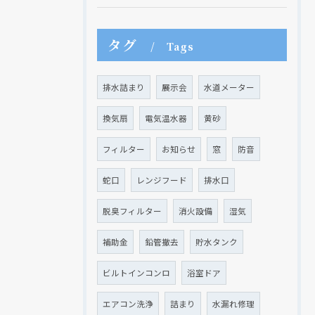
タグ
Tags
排水詰まり
展示会
水道メーター
クリックでチラシのページにジャンプします
クリックでチラシのページにジャンプします
換気扇
電気温水器
黄砂
フィルター
お知らせ
窓
防音
蛇口
レンジフード
排水口
脱臭フィルター
消火設備
湿気
補助金
鉛管撤去
貯水タンク
ビルトインコンロ
浴室ドア
エアコン洗浄
詰まり
水漏れ修理