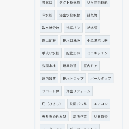
換気口
ダクト換気扇
ＵＶ除菌機能
単水栓
浴室水栓取替
排気筒
散水栓分岐
洗濯パン
給水管
露出配管
排水口洗浄
小型湯沸し器
手洗い水栓
配管工事
ミニキッチン
洗面水栓
建具取替
室内ドア
屋内設置
排水トラップ
ボールタップ
フロート弁
洋室リフォーム
庇（ひさし）
洗面ボウル
エアコン
天井埋め込み型
高所作業
ＵＢ取替
ザ・クラッソ
ピュアレストＥＸ