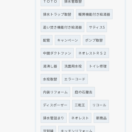
ＴＯＴＯ
排水管取替
排水トラップ取替
暖房機能付き給湯器
追い焚き機能付き給湯器
サティスS
配管
キャンペーン
ポンプ取替
中間ダクトファン
ネオレストＲＳ２
湯沸し器
洗面用水栓
トイレ修理
水栓取替
エラーコード
内装リフォーム
庭の石撤去
ディスポーザー
三乾王
リコール
排水管詰まり
ネオレスト
新商品
豆知識
キッチンリフォーム