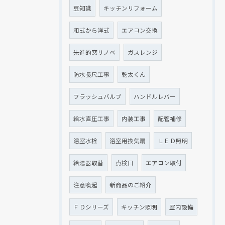
豆知識
キッチンリフォーム
和式から洋式
エアコン交換
先進的窓リノベ
ガスレンジ
防水長尺工事
乾太くん
フラッシュバルブ
ハンドルレバー
給水直圧工事
内装工事
配管補修
浴室水栓
浴室用換気扇
ＬＥＤ照明
給湯器取替
点検口
エアコン取付
注意喚起
新商品のご紹介
ＦＤシリーズ
キッチン照明
室内設備