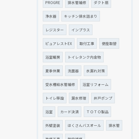
PROGRE
排水管補修
ダクト扇
浄水器
キッチン排水詰まり
レジスター
インプラス
ピュアレストEX
取付工事
便座取替
浴室暖房
トイレタンク内金物
夏季休業
洗面器
水漏れ対策
受水槽給水管補修
浴室リフォーム
トイレ移設
漏水修理
井戸ポンプ
浴室
カード決済
ＴＯＴＯ製品
外壁塗装
ほくさんバスオール
排水管