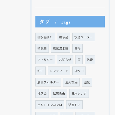
タグ
Tags
現在、新聞に入っている折込チラシです。
現在、新聞に入っている折込チラシです。
排水詰まり
展示会
水道メーター
換気扇
電気温水器
黄砂
フィルター
お知らせ
窓
防音
蛇口
レンジフード
排水口
脱臭フィルター
消火設備
湿気
補助金
鉛管撤去
貯水タンク
クリックでチラシのページにジャンプします
クリックでチラシのページにジャンプします
ビルトインコンロ
浴室ドア