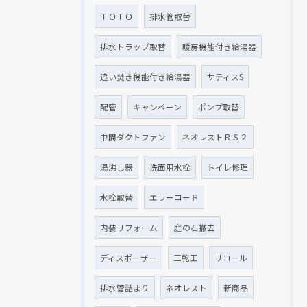
ＴＯＴＯ
排水管取替
排水トラップ取替
暖房機能付き給湯器
追い焚き機能付き給湯器
サティスS
配管
キャンペーン
ポンプ取替
中間ダクトファン
ネオレストＲＳ２
湯沸し器
洗面用水栓
トイレ修理
水栓取替
エラーコード
内装リフォーム
庭の石撤去
ディスポーザー
三乾王
リコール
排水管詰まり
ネオレスト
新商品