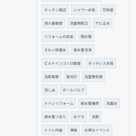
キッチン周辺
シャワー水栓
花粉症
消火器取替
洗面用蛇口
サビ止め
リフォームの目安
雨水管
きれい除菌水
排水管洗浄
ビルトインコンロ取替
タッチレス水栓
浴乾取替
蛍光灯
浴室換気扇
流し台
ボールバルブ
トイレリフォーム
給水管補修
洗面台
排水管つまり
水アカ
洗剤
トイレ内装
凍結
お得なイベント