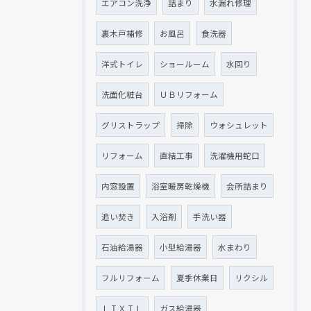
エアコン洗浄
詰まり
水漏れ修理
裏木戸補修
お風呂
食洗器
洋式トイレ
ショールーム
水回り
洗面化粧台
ＵＢリフォーム
グリストラップ
掃除
ウォシュレット
リフォーム
直結工事
洗濯機用蛇口
内窓設置
浴室暖房乾燥機
会所詰まり
追い焚き
入浴剤
手洗い器
石油給湯器
小型給湯器
水まわり
フルリフォーム
夏季休業日
リクシル
ＬＩＸＩＬ
ガス給湯器