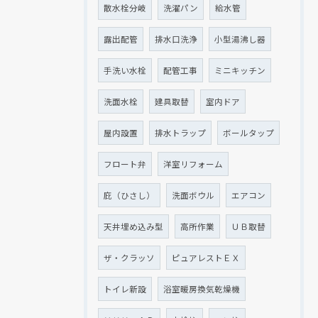
散水栓分岐
洗濯パン
給水管
露出配管
排水口洗浄
小型湯沸し器
手洗い水栓
配管工事
ミニキッチン
洗面水栓
建具取替
室内ドア
屋内設置
排水トラップ
ボールタップ
フロート弁
洋室リフォーム
庇（ひさし）
洗面ボウル
エアコン
天井埋め込み型
高所作業
ＵＢ取替
ザ・クラッソ
ピュアレストＥＸ
トイレ新設
浴室暖房換気乾燥機