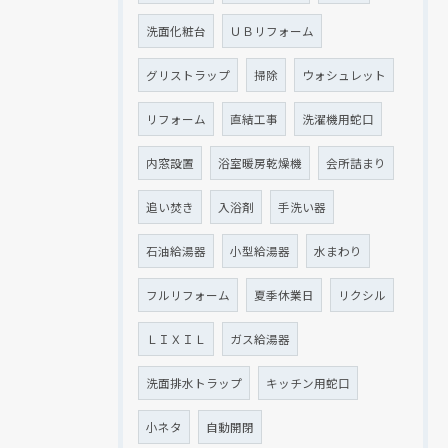
洗面化粧台
ＵＢリフォーム
グリストラップ
掃除
ウォシュレット
クリックでチラシのページにジャンプします
クリックでチラシのページにジャンプします
リフォーム
直結工事
洗濯機用蛇口
内窓設置
浴室暖房乾燥機
会所詰まり
追い焚き
入浴剤
手洗い器
石油給湯器
小型給湯器
水まわり
フルリフォーム
夏季休業日
リクシル
ＬＩＸＩＬ
ガス給湯器
洗面排水トラップ
キッチン用蛇口
小ネタ
自動開閉