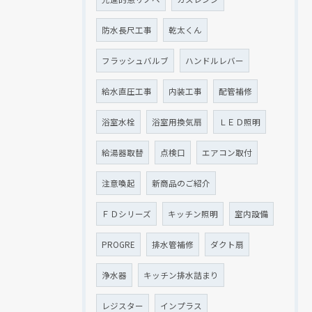
防水長尺工事
乾太くん
フラッシュバルブ
ハンドルレバー
給水直圧工事
内装工事
配管補修
浴室水栓
浴室用換気扇
ＬＥＤ照明
給湯器取替
点検口
エアコン取付
注意喚起
新商品のご紹介
ＦＤシリーズ
キッチン照明
室内設備
PROGRE
排水管補修
ダクト扇
浄水器
キッチン排水詰まり
レジスター
インプラス