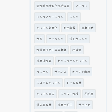
温水暖房機能付き給湯器
ノーリツ
フルリノベーション
シンク
キッチン対面化
耐用年数
営業日時
台風
ハイタンク
流し台シンク
水道局指定工事事業者
相談会
洗面排水管
セクショナルキッチン
リシェル
サティス
キッチン水栓
システムキッチン
トイレ取替
キッチン周辺
シャワー水栓
花粉症
消火器取替
洗面用蛇口
サビ止め