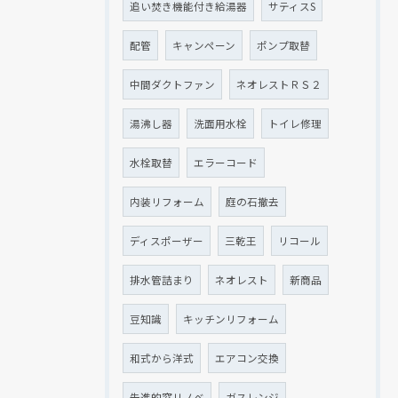
追い焚き機能付き給湯器
サティスS
配管
キャンペーン
ポンプ取替
中間ダクトファン
ネオレストＲＳ２
湯沸し器
洗面用水栓
トイレ修理
水栓取替
エラーコード
内装リフォーム
庭の石撤去
ディスポーザー
三乾王
リコール
排水管詰まり
ネオレスト
新商品
豆知識
キッチンリフォーム
和式から洋式
エアコン交換
先進的窓リノベ
ガスレンジ