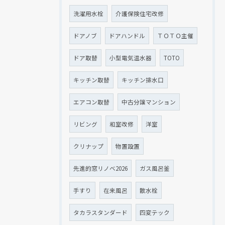
洗濯用水栓
介護保険住宅改修
ドアノブ
ドアハンドル
ＴＯＴＯ主催
ドア取替
小型電気温水器
TOTO
キッチン取替
キッチン排水口
エアコン取替
中古分譲マンション
リビング
和室改修
洋室
クリナップ
物置設置
先進的窓リノベ2026
ガス風呂釜
手すり
在来風呂
散水栓
タカラスタンダード
四変テック