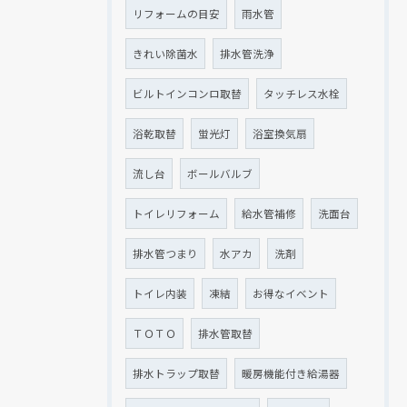
リフォームの目安
雨水管
きれい除菌水
排水管洗浄
ビルトインコンロ取替
タッチレス水栓
浴乾取替
蛍光灯
浴室換気扇
流し台
ボールバルブ
トイレリフォーム
給水管補修
洗面台
排水管つまり
水アカ
洗剤
トイレ内装
凍結
お得なイベント
ＴＯＴＯ
排水管取替
排水トラップ取替
暖房機能付き給湯器