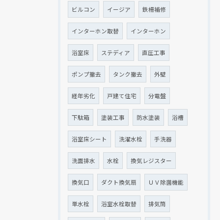
ビルコン
イージア
鉄柵補修
インターホン取替
インターホン
浴室床
ステディア
直圧工事
ポンプ撤去
タンク撤去
外壁
経年劣化
戸建て住宅
分電盤
下駄箱
塗装工事
防水塗装
浴槽
浴室床シート
洗濯水栓
手洗器
洗面排水
水栓
換気レジスター
換気口
ダクト換気扇
ＵＶ除菌機能
単水栓
浴室水栓取替
排気筒