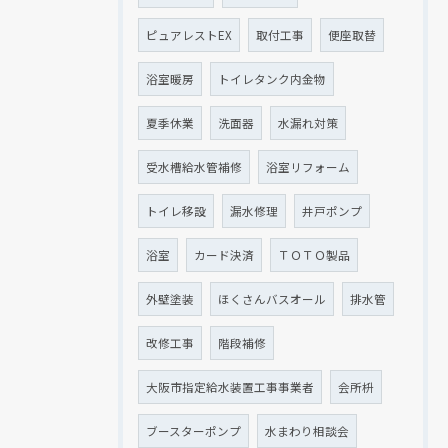
ピュアレストEX
取付工事
便座取替
浴室暖房
トイレタンク内金物
夏季休業
洗面器
水漏れ対策
受水槽給水管補修
浴室リフォーム
トイレ移設
漏水修理
井戸ポンプ
浴室
カード決済
ＴＯＴＯ製品
外壁塗装
ほくさんバスオール
排水管
改修工事
階段補修
大阪市指定給水装置工事事業者
会所枡
ブースターポンプ
水まわり相談会