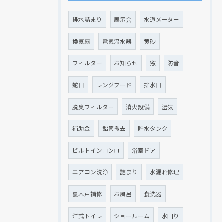
排水詰まり
展示会
水道メーター
換気扇
電気温水器
黄砂
フィルター
お知らせ
窓
防音
蛇口
レンジフード
排水口
脱臭フィルター
消火設備
湿気
補助金
鉛管撤去
貯水タンク
現在、新聞に入っている折込チラシです。
現在、新聞に入っている折込チラシです。
ビルトインコンロ
浴室ドア
エアコン洗浄
詰まり
水漏れ修理
裏木戸補修
お風呂
食洗器
洋式トイレ
ショールーム
水回り