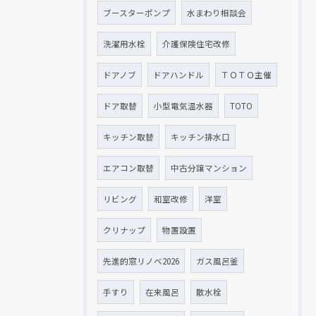
ブースターポンプ
水まわり相談会
洗濯用水栓
介護保険住宅改修
ドアノブ
ドアハンドル
ＴＯＴＯ主催
ドア取替
小型電気温水器
TOTO
キッチン取替
キッチン排水口
エアコン取替
中古分譲マンション
リビング
和室改修
洋室
クリナップ
物置設置
先進的窓リノベ2026
ガス風呂釜
手すり
在来風呂
散水栓