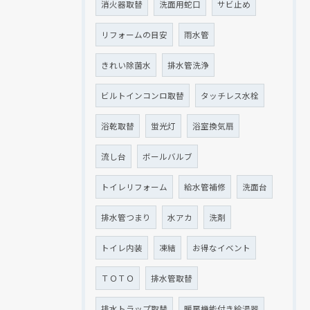
消火器取替
洗面用蛇口
サビ止め
リフォームの目安
雨水管
きれい除菌水
排水管洗浄
ビルトインコンロ取替
タッチレス水栓
浴乾取替
蛍光灯
浴室換気扇
流し台
ボールバルブ
トイレリフォーム
給水管補修
洗面台
排水管つまり
水アカ
洗剤
トイレ内装
凍結
お得なイベント
ＴＯＴＯ
排水管取替
排水トラップ取替
暖房機能付き給湯器