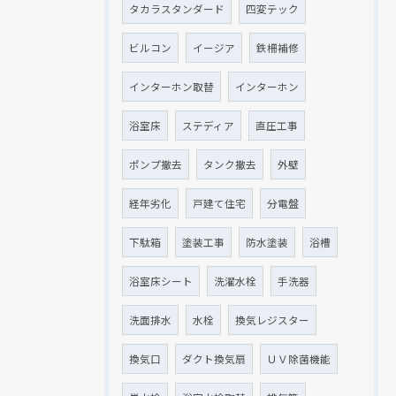
タカラスタンダード
四変テック
ビルコン
イージア
鉄柵補修
インターホン取替
インターホン
浴室床
ステディア
直圧工事
ポンプ撤去
タンク撤去
外壁
経年劣化
戸建て住宅
分電盤
下駄箱
塗装工事
防水塗装
浴槽
浴室床シート
洗濯水栓
手洗器
洗面排水
水栓
換気レジスター
換気口
ダクト換気扇
ＵＶ除菌機能