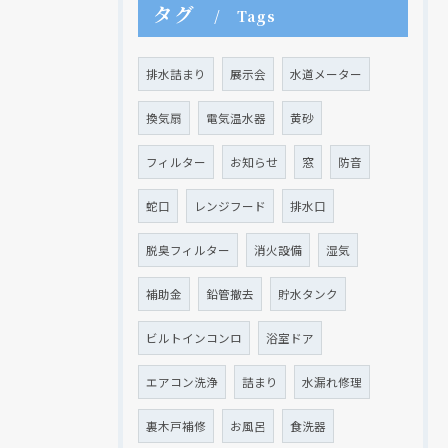
タグ
Tags
排水詰まり
展示会
水道メーター
現在、新聞に入っている折込チラシです。
現在、新聞に入っている折込チラシです。
換気扇
電気温水器
黄砂
フィルター
お知らせ
窓
防音
蛇口
レンジフード
排水口
脱臭フィルター
消火設備
湿気
補助金
鉛管撤去
貯水タンク
ビルトインコンロ
浴室ドア
クリックでチラシのページにジャンプします
クリックでチラシのページにジャンプします
エアコン洗浄
詰まり
水漏れ修理
裏木戸補修
お風呂
食洗器