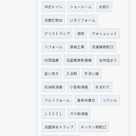
洋式トイレ
ショールーム
水回り
洗面化粧台
ＵＢリフォーム
グリストラップ
掃除
ウォシュレット
リフォーム
直結工事
洗濯機用蛇口
内窓設置
浴室暖房乾燥機
会所詰まり
追い焚き
入浴剤
手洗い器
石油給湯器
小型給湯器
水まわり
フルリフォーム
夏季休業日
リクシル
ＬＩＸＩＬ
ガス給湯器
洗面排水トラップ
キッチン用蛇口