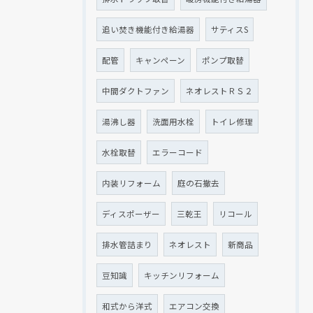
追い焚き機能付き給湯器
サティスS
配管
キャンペーン
ポンプ取替
中間ダクトファン
ネオレストＲＳ２
湯沸し器
洗面用水栓
トイレ修理
水栓取替
エラーコード
内装リフォーム
庭の石撤去
ディスポーザー
三乾王
リコール
排水管詰まり
ネオレスト
新商品
豆知識
キッチンリフォーム
和式から洋式
エアコン交換