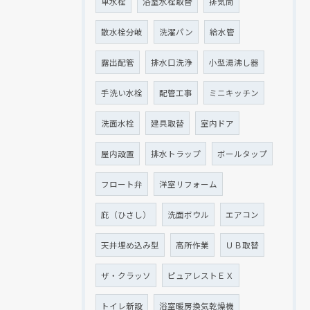
単水栓
浴室水栓取替
排気筒
散水栓分岐
洗濯パン
給水管
露出配管
排水口洗浄
小型湯沸し器
手洗い水栓
配管工事
ミニキッチン
洗面水栓
建具取替
室内ドア
屋内設置
排水トラップ
ボールタップ
フロート弁
洋室リフォーム
庇（ひさし）
洗面ボウル
エアコン
天井埋め込み型
高所作業
ＵＢ取替
ザ・クラッソ
ピュアレストＥＸ
トイレ新設
浴室暖房換気乾燥機