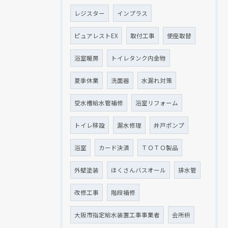
レジスター
インプラス
ピュアレストEX
取付工事
便座取替
浴室暖房
トイレタンク内金物
夏季休業
洗面器
水漏れ対策
受水槽給水管補修
浴室リフォーム
トイレ移設
漏水修理
井戸ポンプ
浴室
カード決済
ＴＯＴＯ製品
外壁塗装
ほくさんバスオール
排水管
改修工事
階段補修
大阪市指定給水装置工事事業者
会所枡