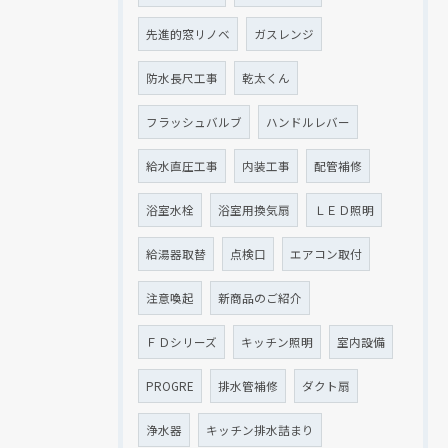
先進的窓リノベ
ガスレンジ
防水長尺工事
乾太くん
フラッシュバルブ
ハンドルレバー
給水直圧工事
内装工事
配管補修
浴室水栓
浴室用換気扇
ＬＥＤ照明
給湯器取替
点検口
エアコン取付
注意喚起
新商品のご紹介
ＦＤシリーズ
キッチン照明
室内設備
PROGRE
排水管補修
ダクト扇
浄水器
キッチン排水詰まり