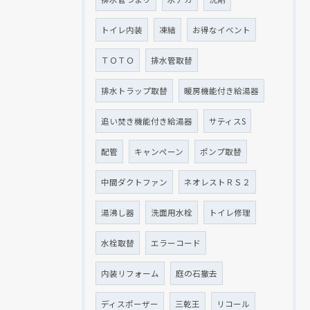
トイレ内装
凍結
お得なイベント
ＴＯＴＯ
排水管取替
排水トラップ取替
暖房機能付き給湯器
追い焚き機能付き給湯器
サティスS
配管
キャンペーン
ポンプ取替
中間ダクトファン
ネオレストＲＳ２
湯沸し器
洗面用水栓
トイレ修理
水栓取替
エラーコード
内装リフォーム
庭の石撤去
ディスポーザー
三乾王
リコール