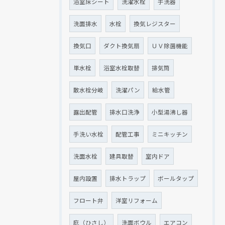
浴室床シート
洗濯水栓
手洗器
洗面排水
水栓
換気レジスター
換気口
ダクト換気扇
ＵＶ除菌機能
単水栓
浴室水栓取替
排気筒
散水栓分岐
洗濯パン
給水管
露出配管
排水口洗浄
小型湯沸し器
手洗い水栓
配管工事
ミニキッチン
洗面水栓
建具取替
室内ドア
屋内設置
排水トラップ
ボールタップ
フロート弁
洋室リフォーム
庇（ひさし）
洗面ボウル
エアコン