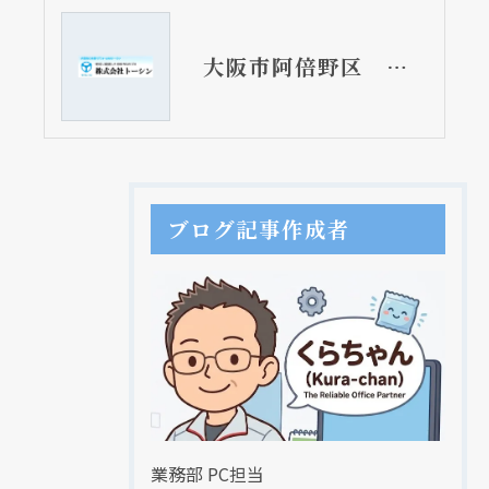
大阪市阿倍野区 マンションの浴室用蛇口取替リフォーム工事 ＬＩＸＩＬ ＢＦ－ＷＭ１４５ＴＳＧ
ブログ記事作成者
業務部 PC担当