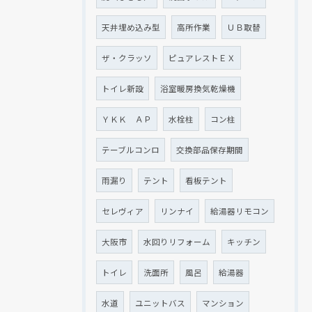
天井埋め込み型
高所作業
ＵＢ取替
ザ・クラッソ
ピュアレストＥＸ
トイレ新設
浴室暖房換気乾燥機
ＹＫＫ ＡＰ
水栓柱
コン柱
テーブルコンロ
交換部品保存期間
雨漏り
テント
看板テント
セレヴィア
リンナイ
給湯器リモコン
大阪市
水回りリフォーム
キッチン
トイレ
洗面所
風呂
給湯器
水道
ユニットバス
マンション