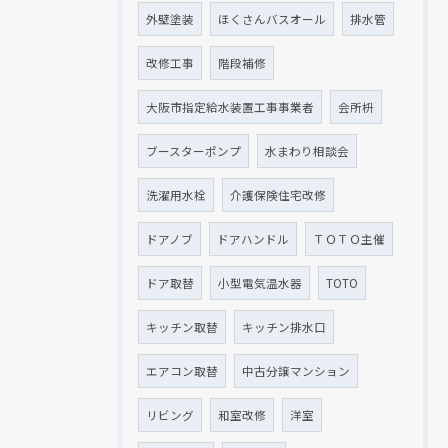
外壁塗装
ほくさんバスオール
排水管
改修工事
階段補修
大阪市指定給水装置工事事業者
会所枡
ブースターポンプ
水まわり相談会
洗濯用水栓
介護保険住宅改修
ドアノブ
ドアハンドル
ＴＯＴＯ主催
ドア取替
小型電気温水器
TOTO
キッチン取替
キッチン排水口
エアコン取替
中古分譲マンション
リビング
和室改修
洋室