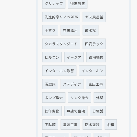
クリナップ
物置設置
先進的窓リノベ2026
ガス風呂釜
手すり
在来風呂
散水栓
タカラスタンダード
四変テック
ビルコン
イージア
鉄柵補修
インターホン取替
インターホン
浴室床
ステディア
直圧工事
ポンプ撤去
タンク撤去
外壁
経年劣化
戸建て住宅
分電盤
下駄箱
塗装工事
防水塗装
浴槽