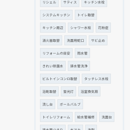
リシェル
サティス
キッチン水栓
システムキッチン
トイレ取替
キッチン周辺
シャワー水栓
花粉症
消火器取替
洗面用蛇口
サビ止め
リフォームの目安
雨水管
きれい除菌水
排水管洗浄
ビルトインコンロ取替
タッチレス水栓
浴乾取替
蛍光灯
浴室換気扇
流し台
ボールバルブ
トイレリフォーム
給水管補修
洗面台
排水管つまり
水アカ
洗剤