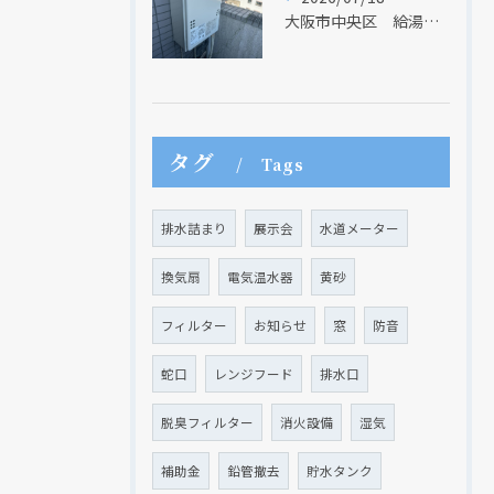
大阪市中央区 給湯器のリモコンが無くても、リモコンを設置する方法はあります
タグ
Tags
排水詰まり
展示会
水道メーター
換気扇
電気温水器
黄砂
フィルター
お知らせ
窓
防音
蛇口
レンジフード
排水口
現在、新聞に入っている折込チラシです。
現在、新聞に入っている折込チラシです。
脱臭フィルター
消火設備
湿気
補助金
鉛管撤去
貯水タンク