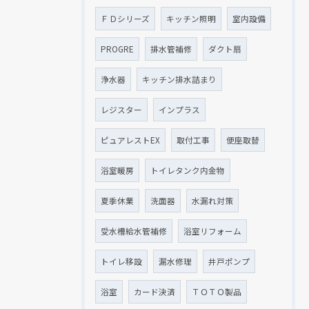
ＦＤシリーズ
キッチン照明
室内設備
PROGRE
排水管補修
ダクト扇
浄水器
キッチン排水詰まり
レジスター
インプラス
ピュアレストEX
取付工事
便座取替
浴室暖房
トイレタンク内金物
夏季休業
洗面器
水漏れ対策
受水槽給水管補修
浴室リフォーム
トイレ移設
漏水修理
井戸ポンプ
浴室
カード決済
ＴＯＴＯ製品