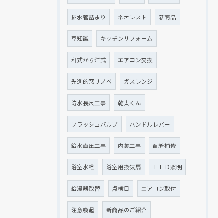
排水管詰まり
ネオレスト
新商品
豆知識
キッチンリフォーム
和式から洋式
エアコン交換
先進的窓リノベ
ガスレンジ
防水長尺工事
乾太くん
フラッシュバルブ
ハンドルレバー
給水直圧工事
内装工事
配管補修
浴室水栓
浴室用換気扇
ＬＥＤ照明
給湯器取替
点検口
エアコン取付
注意喚起
新商品のご紹介