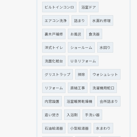
ビルトインコンロ
浴室ドア
エアコン洗浄
詰まり
水漏れ修理
裏木戸補修
お風呂
食洗器
洋式トイレ
ショールーム
水回り
洗面化粧台
ＵＢリフォーム
クリックでチラシのページにジャンプします
クリックでチラシのページにジャンプします
グリストラップ
掃除
ウォシュレット
リフォーム
直結工事
洗濯機用蛇口
内窓設置
浴室暖房乾燥機
会所詰まり
追い焚き
入浴剤
手洗い器
石油給湯器
小型給湯器
水まわり