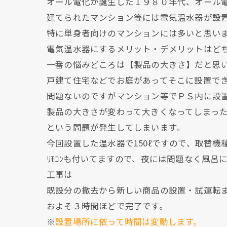
オール電化が誕生した１９８０年代、オール
建てられたマンション等には電気温水器が設
特に単身者向けのマンションには多いと思い
電気温水器にするメリット・デメリットはど
一番の悩みどころは【製品の大きさ】だと思
戸建て住宅などでお庭があってそこに設置で
問題ないのですがマンション等でＰＳ内に設
製品の大きさが変わって大きくなってしまっ
という問題が発生してしまいます。
今回設置した温水器で150ℓですので、取替
ﾘﾓｺﾝも付いてますので、夜には問題なく風呂
工事は
既設分の撤去から新しい商品の設置・試運転
およそ３時間ほどで完了です。
※
設置場所に依って時間は変動します。