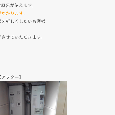
お風呂が使えます。
がかかります。
器を新しくしたいお客様
グさせていただきます。
ター】
現在、新聞に入っている折込チラシです。
現在、新聞に入っている折込チラシです。