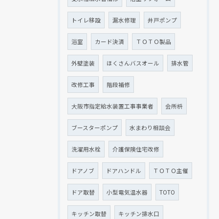
トイレ移設
漏水修理
井戸ポンプ
浴室
カード決済
ＴＯＴＯ製品
外壁塗装
ほくさんバスオール
排水管
改修工事
階段補修
大阪市指定給水装置工事事業者
会所枡
ブースターポンプ
水まわり相談会
洗濯用水栓
介護保険住宅改修
ドアノブ
ドアハンドル
ＴＯＴＯ主催
ドア取替
小型電気温水器
TOTO
キッチン取替
キッチン排水口