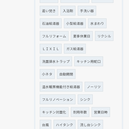
追い焚き
入浴剤
手洗い器
石油給湯器
小型給湯器
水まわり
フルリフォーム
夏季休業日
リクシル
ＬＩＸＩＬ
ガス給湯器
洗面排水トラップ
キッチン用蛇口
小ネタ
自動開閉
温水暖房機能付き給湯器
ノーリツ
フルリノベーション
シンク
キッチン対面化
耐用年数
営業日時
台風
ハイタンク
流し台シンク