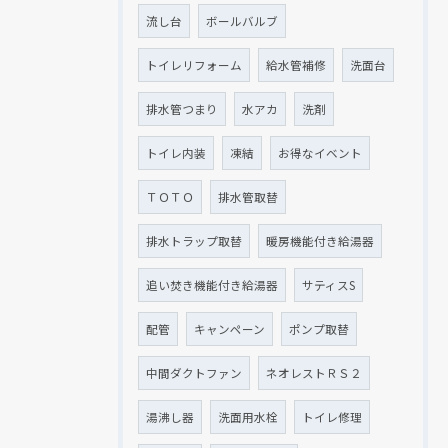
流し台
ボールバルブ
トイレリフォーム
給水管補修
洗面台
排水管つまり
水アカ
洗剤
トイレ内装
凍結
お得なイベント
ＴＯＴＯ
排水管取替
排水トラップ取替
暖房機能付き給湯器
追い焚き機能付き給湯器
サティスS
配管
キャンペーン
ポンプ取替
中間ダクトファン
ネオレストＲＳ２
湯沸し器
洗面用水栓
トイレ修理