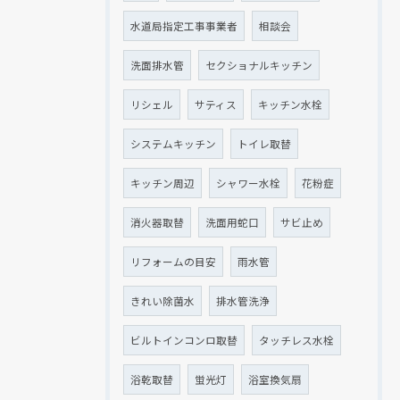
水道局指定工事事業者
相談会
洗面排水管
セクショナルキッチン
リシェル
サティス
キッチン水栓
システムキッチン
トイレ取替
キッチン周辺
シャワー水栓
花粉症
消火器取替
洗面用蛇口
サビ止め
リフォームの目安
雨水管
きれい除菌水
排水管洗浄
ビルトインコンロ取替
タッチレス水栓
浴乾取替
蛍光灯
浴室換気扇