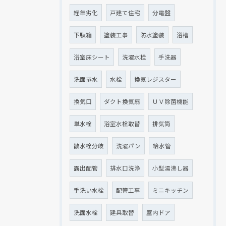
経年劣化
戸建て住宅
分電盤
下駄箱
塗装工事
防水塗装
浴槽
浴室床シート
洗濯水栓
手洗器
洗面排水
水栓
換気レジスター
換気口
ダクト換気扇
ＵＶ除菌機能
単水栓
浴室水栓取替
排気筒
散水栓分岐
洗濯パン
給水管
露出配管
排水口洗浄
小型湯沸し器
手洗い水栓
配管工事
ミニキッチン
洗面水栓
建具取替
室内ドア