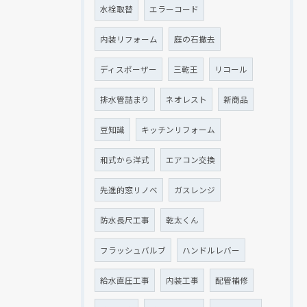
水栓取替
エラーコード
内装リフォーム
庭の石撤去
ディスポーザー
三乾王
リコール
排水管詰まり
ネオレスト
新商品
豆知識
キッチンリフォーム
和式から洋式
エアコン交換
先進的窓リノベ
ガスレンジ
防水長尺工事
乾太くん
フラッシュバルブ
ハンドルレバー
給水直圧工事
内装工事
配管補修