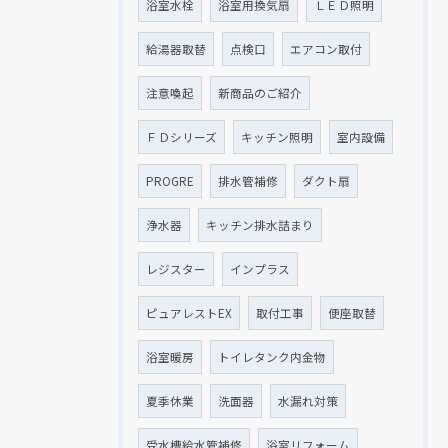
浴室水栓
浴室用換気扇
ＬＥＤ照明
給湯器取替
点検口
エアコン取付
注意喚起
新商品のご紹介
ＦＤシリーズ
キッチン照明
室内設備
PROGRE
排水管補修
ダクト扇
浄水器
キッチン排水詰まり
レジスター
インプラス
ピュアレストEX
取付工事
便座取替
浴室暖房
トイレタンク内金物
夏季休業
洗面器
水漏れ対策
受水槽給水管補修
浴室リフォーム