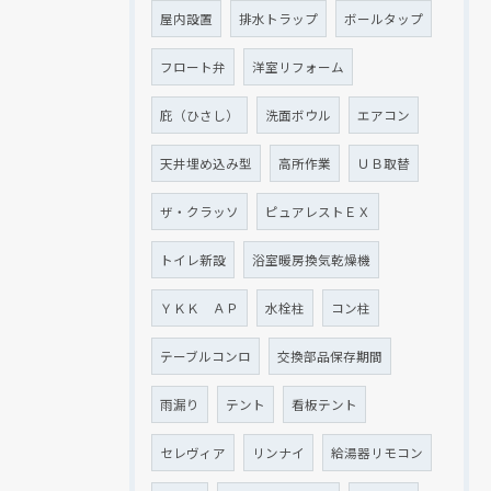
屋内設置
排水トラップ
ボールタップ
フロート弁
洋室リフォーム
庇（ひさし）
洗面ボウル
エアコン
天井埋め込み型
高所作業
ＵＢ取替
ザ・クラッソ
ピュアレストＥＸ
トイレ新設
浴室暖房換気乾燥機
ＹＫＫ ＡＰ
水栓柱
コン柱
テーブルコンロ
交換部品保存期間
雨漏り
テント
看板テント
セレヴィア
リンナイ
給湯器リモコン