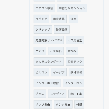
エアコン取替
中古分譲マンション
リビング
和室改修
洋室
クリナップ
物置設置
先進的窓リノベ2026
ガス風呂釜
手すり
在来風呂
散水栓
タカラスタンダード
四変テック
ビルコン
イージア
鉄柵補修
インターホン取替
インターホン
浴室床
ステディア
直圧工事
ポンプ撤去
タンク撤去
外壁