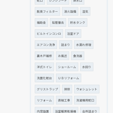
蛇口
レンジフード
排水口
脱臭フィルター
消火設備
湿気
補助金
鉛管撤去
貯水タンク
ビルトインコンロ
浴室ドア
エアコン洗浄
詰まり
水漏れ修理
裏木戸補修
お風呂
食洗器
洋式トイレ
ショールーム
水回り
洗面化粧台
ＵＢリフォーム
グリストラップ
掃除
ウォシュレット
リフォーム
直結工事
洗濯機用蛇口
内窓設置
浴室暖房乾燥機
会所詰まり