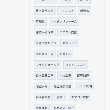
排水管詰まり
ネオレスト
新商品
豆知識
キッチンリフォーム
和式から洋式
エアコン交換
先進的窓リノベ
ガスレンジ
防水長尺工事
乾太くん
フラッシュバルブ
ハンドルレバー
給水直圧工事
内装工事
配管補修
浴室水栓
浴室用換気扇
ＬＥＤ照明
給湯器取替
点検口
エアコン取付
注意喚起
新商品のご紹介