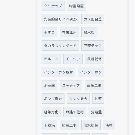
クリナップ
物置設置
先進的窓リノベ2026
ガス風呂釜
手すり
在来風呂
散水栓
タカラスタンダード
四変テック
ビルコン
イージア
鉄柵補修
インターホン取替
インターホン
浴室床
ステディア
直圧工事
ポンプ撤去
タンク撤去
外壁
経年劣化
戸建て住宅
分電盤
下駄箱
塗装工事
防水塗装
浴槽