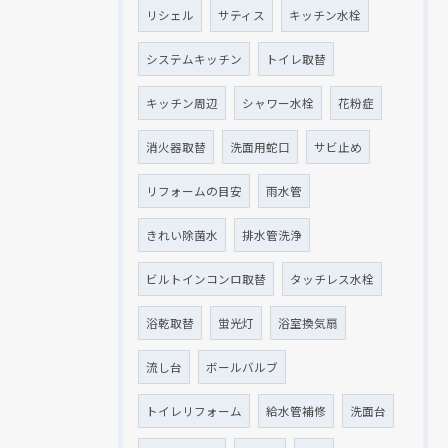
リシェル
サティス
キッチン水栓
システムキッチン
トイレ取替
キッチン周辺
シャワー水栓
花粉症
消火器取替
洗面用蛇口
サビ止め
リフォームの目安
雨水管
きれい除菌水
排水管洗浄
ビルトインコンロ取替
タッチレス水栓
浴乾取替
蛍光灯
浴室換気扇
流し台
ボールバルブ
トイレリフォーム
給水管補修
洗面台