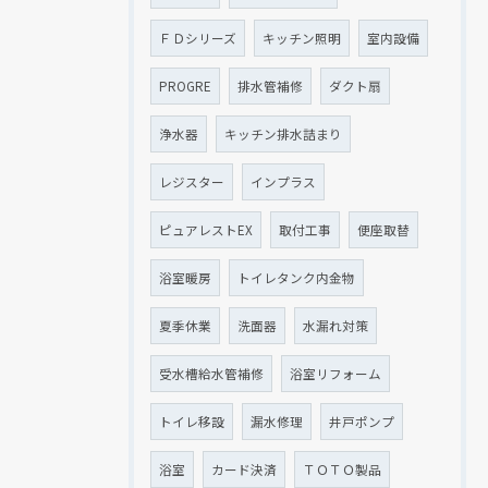
ＦＤシリーズ
キッチン照明
室内設備
PROGRE
排水管補修
ダクト扇
浄水器
キッチン排水詰まり
レジスター
インプラス
ピュアレストEX
取付工事
便座取替
浴室暖房
トイレタンク内金物
夏季休業
洗面器
水漏れ対策
受水槽給水管補修
浴室リフォーム
トイレ移設
漏水修理
井戸ポンプ
浴室
カード決済
ＴＯＴＯ製品