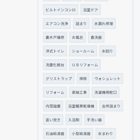
ビルトインコンロ
浴室ドア
エアコン洗浄
詰まり
水漏れ修理
裏木戸補修
お風呂
食洗器
洋式トイレ
ショールーム
水回り
クリックでチラシのページにジャンプします
クリックでチラシのページにジャンプします
洗面化粧台
ＵＢリフォーム
グリストラップ
掃除
ウォシュレット
リフォーム
直結工事
洗濯機用蛇口
内窓設置
浴室暖房乾燥機
会所詰まり
追い焚き
入浴剤
手洗い器
石油給湯器
小型給湯器
水まわり