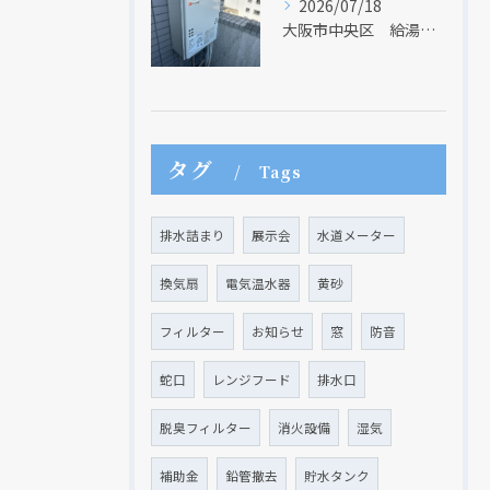
2026/07/18
大阪市中央区 給湯器のリモコンが無くても、リモコンを設置する方法はあります
タグ
Tags
排水詰まり
展示会
水道メーター
換気扇
電気温水器
黄砂
フィルター
お知らせ
窓
防音
蛇口
レンジフード
排水口
現在、新聞に入っている折込チラシです。
現在、新聞に入っている折込チラシです。
脱臭フィルター
消火設備
湿気
補助金
鉛管撤去
貯水タンク