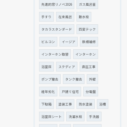
先進的窓リノベ2026
ガス風呂釜
手すり
在来風呂
散水栓
タカラスタンダード
四変テック
ビルコン
イージア
鉄柵補修
インターホン取替
インターホン
浴室床
ステディア
直圧工事
ポンプ撤去
タンク撤去
外壁
経年劣化
戸建て住宅
分電盤
下駄箱
塗装工事
防水塗装
浴槽
浴室床シート
洗濯水栓
手洗器