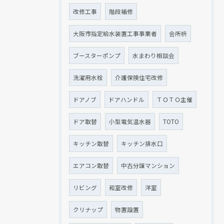
改修工事
階段補修
大阪市指定給水装置工事事業者
会所枡
ブースターポンプ
水まわり相談会
洗濯用水栓
介護保険住宅改修
ドアノブ
ドアハンドル
ＴＯＴＯ主催
ドア取替
小型電気温水器
TOTO
キッチン取替
キッチン排水口
エアコン取替
中古分譲マンション
リビング
和室改修
洋室
クリナップ
物置設置