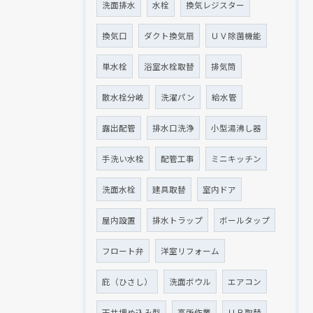
洗面排水
水栓
換気レジスター
換気口
ダクト換気扇
ＵＶ除菌機能
単水栓
浴室水栓取替
排気筒
散水栓分岐
洗濯パン
給水管
露出配管
排水口洗浄
小型湯沸し器
手洗い水栓
配管工事
ミニキッチン
洗面水栓
建具取替
室内ドア
屋内設置
排水トラップ
ボールタップ
フロート弁
洋室リフォーム
庇（ひさし）
洗面ボウル
エアコン
天井埋め込み型
高所作業
ＵＢ取替