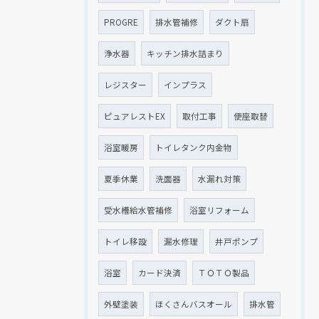
PROGRE
排水管補修
ダクト扇
浄水器
キッチン排水詰まり
レジスター
インプラス
ピュアレストEX
取付工事
便座取替
浴室暖房
トイレタンク内金物
夏季休業
洗面器
水漏れ対策
受水槽給水管補修
浴室リフォーム
トイレ移設
漏水修理
井戸ポンプ
浴室
カード決済
ＴＯＴＯ製品
外壁塗装
ほくさんバスオール
排水管