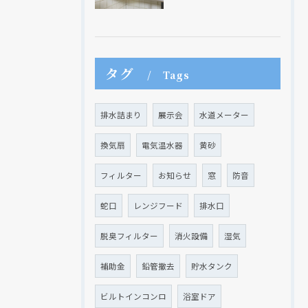
タグ
Tags
現在、新聞に入っている折込チラシです。
現在、新聞に入っている折込チラシです。
排水詰まり
展示会
水道メーター
換気扇
電気温水器
黄砂
フィルター
お知らせ
窓
防音
蛇口
レンジフード
排水口
脱臭フィルター
消火設備
湿気
補助金
鉛管撤去
貯水タンク
クリックでチラシのページにジャンプします
クリックでチラシのページにジャンプします
ビルトインコンロ
浴室ドア