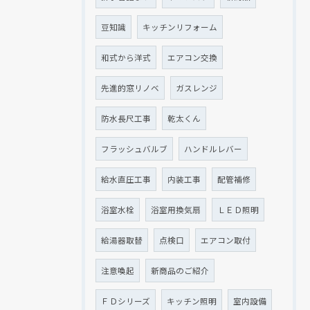
豆知識
キッチンリフォーム
和式から洋式
エアコン交換
先進的窓リノベ
ガスレンジ
防水長尺工事
乾太くん
フラッシュバルブ
ハンドルレバー
給水直圧工事
内装工事
配管補修
浴室水栓
浴室用換気扇
ＬＥＤ照明
給湯器取替
点検口
エアコン取付
注意喚起
新商品のご紹介
ＦＤシリーズ
キッチン照明
室内設備