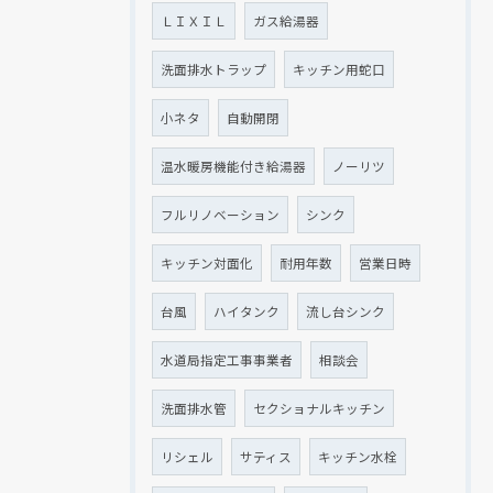
ＬＩＸＩＬ
ガス給湯器
洗面排水トラップ
キッチン用蛇口
小ネタ
自動開閉
温水暖房機能付き給湯器
ノーリツ
フルリノベーション
シンク
キッチン対面化
耐用年数
営業日時
台風
ハイタンク
流し台シンク
水道局指定工事事業者
相談会
洗面排水管
セクショナルキッチン
リシェル
サティス
キッチン水栓