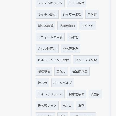
システムキッチン
トイレ取替
キッチン周辺
シャワー水栓
花粉症
消火器取替
洗面用蛇口
サビ止め
リフォームの目安
雨水管
きれい除菌水
排水管洗浄
ビルトインコンロ取替
タッチレス水栓
浴乾取替
蛍光灯
浴室換気扇
流し台
ボールバルブ
トイレリフォーム
給水管補修
洗面台
排水管つまり
水アカ
洗剤