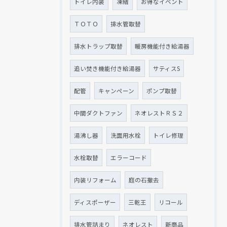
トイレ内装
凍結
お得なイベント
ＴＯＴＯ
排水管取替
排水トラップ取替
暖房機能付き給湯器
追い焚き機能付き給湯器
サティスS
配管
キャンペーン
ポンプ取替
中間ダクトファン
ネオレストＲＳ２
湯沸し器
洗面用水栓
トイレ修理
水栓取替
エラーコード
内装リフォーム
庭の石撤去
ディスポーザー
三乾王
リコール
排水管詰まり
ネオレスト
新商品