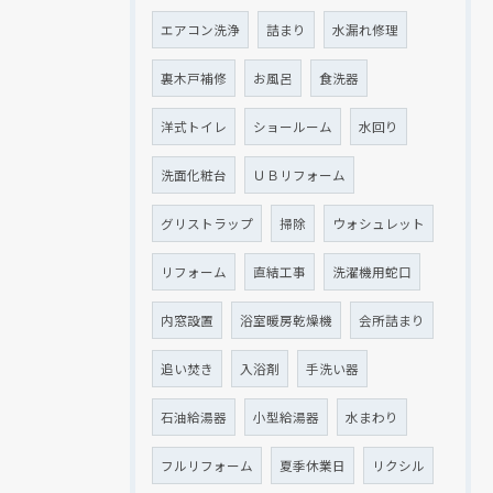
エアコン洗浄
詰まり
水漏れ修理
裏木戸補修
お風呂
食洗器
洋式トイレ
ショールーム
水回り
洗面化粧台
ＵＢリフォーム
グリストラップ
掃除
ウォシュレット
リフォーム
直結工事
洗濯機用蛇口
内窓設置
浴室暖房乾燥機
会所詰まり
追い焚き
入浴剤
手洗い器
石油給湯器
小型給湯器
水まわり
フルリフォーム
夏季休業日
リクシル