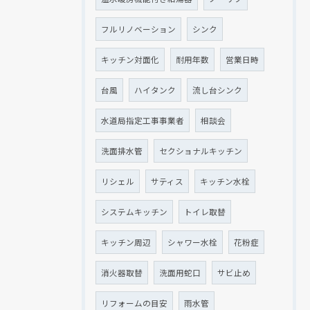
フルリノベーション
シンク
キッチン対面化
耐用年数
営業日時
台風
ハイタンク
流し台シンク
水道局指定工事事業者
相談会
洗面排水管
セクショナルキッチン
リシェル
サティス
キッチン水栓
システムキッチン
トイレ取替
キッチン周辺
シャワー水栓
花粉症
消火器取替
洗面用蛇口
サビ止め
リフォームの目安
雨水管