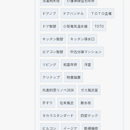
洗濯用水栓
介護保険住宅改修
ドアノブ
ドアハンドル
ＴＯＴＯ主催
ドア取替
小型電気温水器
TOTO
キッチン取替
キッチン排水口
エアコン取替
中古分譲マンション
リビング
和室改修
洋室
クリナップ
物置設置
先進的窓リノベ2026
ガス風呂釜
手すり
在来風呂
散水栓
タカラスタンダード
四変テック
ビルコン
イージア
鉄柵補修