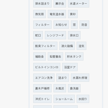
排水詰まり
展示会
水道メーター
換気扇
電気温水器
黄砂
フィルター
お知らせ
窓
防音
蛇口
レンジフード
排水口
脱臭フィルター
消火設備
湿気
補助金
鉛管撤去
貯水タンク
ビルトインコンロ
浴室ドア
エアコン洗浄
詰まり
水漏れ修理
裏木戸補修
お風呂
食洗器
洋式トイレ
ショールーム
水回り