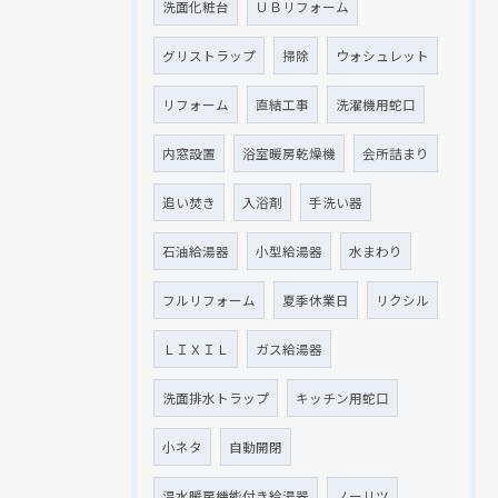
洗面化粧台
ＵＢリフォーム
グリストラップ
掃除
ウォシュレット
リフォーム
直結工事
洗濯機用蛇口
内窓設置
浴室暖房乾燥機
会所詰まり
追い焚き
入浴剤
手洗い器
石油給湯器
小型給湯器
水まわり
フルリフォーム
夏季休業日
リクシル
ＬＩＸＩＬ
ガス給湯器
洗面排水トラップ
キッチン用蛇口
小ネタ
自動開閉
温水暖房機能付き給湯器
ノーリツ