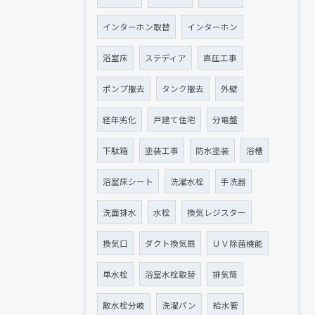
インターホン取替
インターホン
浴室床
ステディア
直圧工事
ポンプ撤去
タンク撤去
外壁
経年劣化
戸建て住宅
分電盤
下駄箱
塗装工事
防水塗装
浴槽
浴室床シート
洗濯水栓
手洗器
洗面排水
水栓
換気レジスター
換気口
ダクト換気扇
ＵＶ除菌機能
単水栓
浴室水栓取替
排気筒
散水栓分岐
洗濯パン
給水管