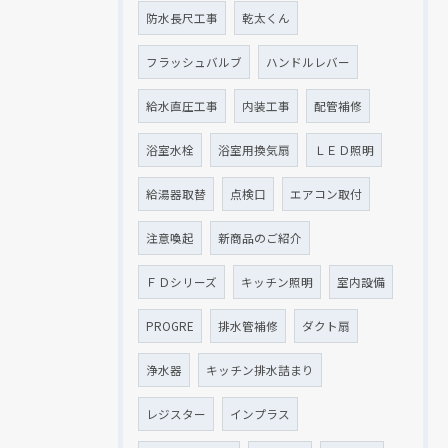
防水長尺工事
乾太くん
フラッシュバルブ
ハンドルレバー
給水直圧工事
内装工事
配管補修
浴室水栓
浴室用換気扇
ＬＥＤ照明
給湯器取替
点検口
エアコン取付
注意喚起
新商品のご紹介
ＦＤシリーズ
キッチン照明
室内設備
PROGRE
排水管補修
ダクト扇
浄水器
キッチン排水詰まり
レジスター
インプラス