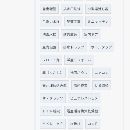
露出配管
排水口洗浄
小型湯沸し器
手洗い水栓
配管工事
ミニキッチン
洗面水栓
建具取替
室内ドア
屋内設置
排水トラップ
ボールタップ
フロート弁
洋室リフォーム
庇（ひさし）
洗面ボウル
エアコン
天井埋め込み型
高所作業
ＵＢ取替
ザ・クラッソ
ピュアレストＥＸ
トイレ新設
浴室暖房換気乾燥機
ＹＫＫ ＡＰ
水栓柱
コン柱