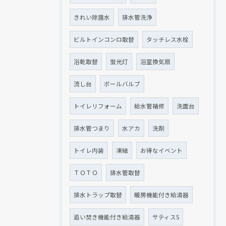
きれい除菌水
排水管洗浄
ビルトインコンロ取替
タッチレス水栓
浴乾取替
蛍光灯
浴室換気扇
流し台
ボールバルブ
トイレリフォーム
給水管補修
洗面台
排水管つまり
水アカ
洗剤
トイレ内装
凍結
お得なイベント
ＴＯＴＯ
排水管取替
排水トラップ取替
暖房機能付き給湯器
追い焚き機能付き給湯器
サティスS