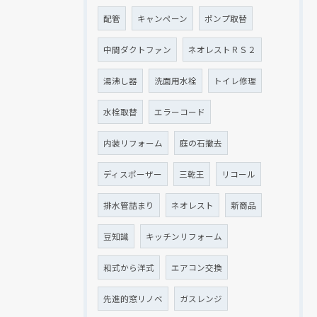
配管
キャンペーン
ポンプ取替
中間ダクトファン
ネオレストＲＳ２
湯沸し器
洗面用水栓
トイレ修理
水栓取替
エラーコード
内装リフォーム
庭の石撤去
ディスポーザー
三乾王
リコール
排水管詰まり
ネオレスト
新商品
豆知識
キッチンリフォーム
和式から洋式
エアコン交換
先進的窓リノベ
ガスレンジ