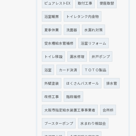
ピュアレストEX
取付工事
便座取替
浴室暖房
トイレタンク内金物
夏季休業
洗面器
水漏れ対策
受水槽給水管補修
浴室リフォーム
トイレ移設
漏水修理
井戸ポンプ
浴室
カード決済
ＴＯＴＯ製品
外壁塗装
ほくさんバスオール
排水管
改修工事
階段補修
大阪市指定給水装置工事事業者
会所枡
ブースターポンプ
水まわり相談会