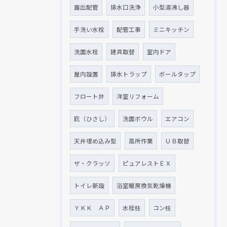
露出配管
排水口洗浄
小型湯沸し器
手洗い水栓
配管工事
ミニキッチン
洗面水栓
建具取替
室内ドア
屋内設置
排水トラップ
ボールタップ
フロート弁
洋室リフォーム
庇（ひさし）
洗面ボウル
エアコン
天井埋め込み型
高所作業
ＵＢ取替
ザ・クラッソ
ピュアレストＥＸ
トイレ新設
浴室暖房換気乾燥機
ＹＫＫ ＡＰ
水栓柱
コン柱