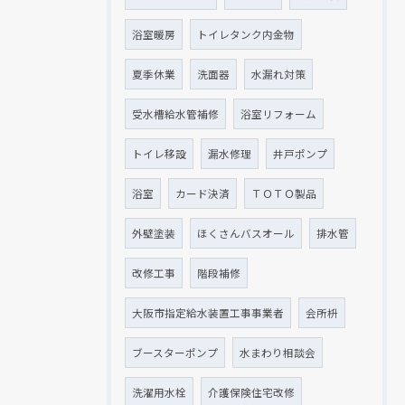
浴室暖房
トイレタンク内金物
夏季休業
洗面器
水漏れ対策
受水槽給水管補修
浴室リフォーム
トイレ移設
漏水修理
井戸ポンプ
浴室
カード決済
ＴＯＴＯ製品
外壁塗装
ほくさんバスオール
排水管
改修工事
階段補修
大阪市指定給水装置工事事業者
会所枡
ブースターポンプ
水まわり相談会
洗濯用水栓
介護保険住宅改修