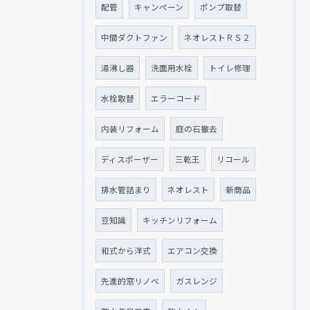
配管
キャンペーン
ポンプ取替
中間ダクトファン
ネオレストＲＳ２
湯沸し器
洗面用水栓
トイレ修理
水栓取替
エラーコード
内装リフォーム
庭の石撤去
ディスポーザー
三乾王
リコール
排水管詰まり
ネオレスト
新商品
豆知識
キッチンリフォーム
和式から洋式
エアコン交換
先進的窓リノベ
ガスレンジ