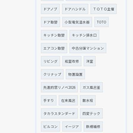
ドアノブ
ドアハンドル
ＴＯＴＯ主催
ドア取替
小型電気温水器
TOTO
キッチン取替
キッチン排水口
エアコン取替
中古分譲マンション
リビング
和室改修
洋室
クリナップ
物置設置
先進的窓リノベ2026
ガス風呂釜
手すり
在来風呂
散水栓
タカラスタンダード
四変テック
ビルコン
イージア
鉄柵補修