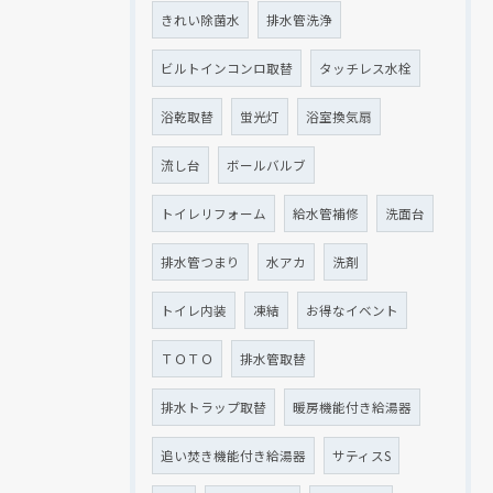
きれい除菌水
排水管洗浄
ビルトインコンロ取替
タッチレス水栓
浴乾取替
蛍光灯
浴室換気扇
流し台
ボールバルブ
トイレリフォーム
給水管補修
洗面台
排水管つまり
水アカ
洗剤
トイレ内装
凍結
お得なイベント
ＴＯＴＯ
排水管取替
排水トラップ取替
暖房機能付き給湯器
追い焚き機能付き給湯器
サティスS