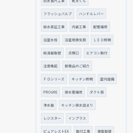
防水長尺工事
乾太くん
フラッシュバルブ
ハンドルレバー
給水直圧工事
内装工事
配管補修
浴室水栓
浴室用換気扇
ＬＥＤ照明
給湯器取替
点検口
エアコン取付
注意喚起
新商品のご紹介
ＦＤシリーズ
キッチン照明
室内設備
PROGRE
排水管補修
ダクト扇
浄水器
キッチン排水詰まり
レジスター
インプラス
ピュアレストEX
取付工事
便座取替