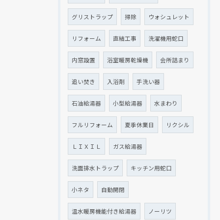
グリストラップ
掃除
ウォシュレット
リフォーム
直結工事
洗濯機用蛇口
内窓設置
浴室暖房乾燥機
会所詰まり
追い焚き
入浴剤
手洗い器
石油給湯器
小型給湯器
水まわり
フルリフォーム
夏季休業日
リクシル
ＬＩＸＩＬ
ガス給湯器
洗面排水トラップ
キッチン用蛇口
小ネタ
自動開閉
温水暖房機能付き給湯器
ノーリツ