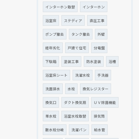
インターホン取替
インターホン
浴室床
ステディア
直圧工事
ポンプ撤去
タンク撤去
外壁
経年劣化
戸建て住宅
分電盤
下駄箱
塗装工事
防水塗装
浴槽
浴室床シート
洗濯水栓
手洗器
洗面排水
水栓
換気レジスター
換気口
ダクト換気扇
ＵＶ除菌機能
単水栓
浴室水栓取替
排気筒
散水栓分岐
洗濯パン
給水管