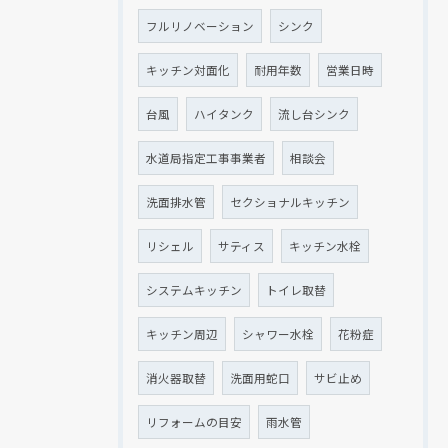
フルリノベーション
シンク
キッチン対面化
耐用年数
営業日時
台風
ハイタンク
流し台シンク
水道局指定工事事業者
相談会
洗面排水管
セクショナルキッチン
リシェル
サティス
キッチン水栓
システムキッチン
トイレ取替
キッチン周辺
シャワー水栓
花粉症
消火器取替
洗面用蛇口
サビ止め
リフォームの目安
雨水管