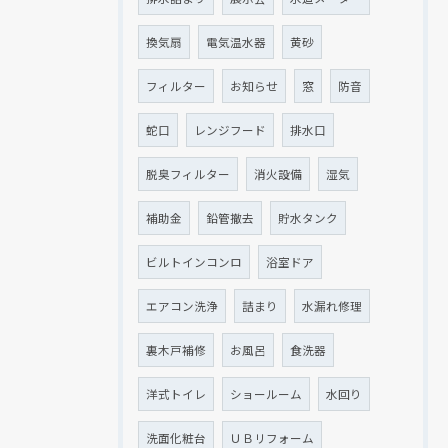
換気扇
電気温水器
黄砂
フィルター
お知らせ
窓
防音
クリックでチラシのページにジャンプします
クリックでチラシのページにジャンプします
蛇口
レンジフード
排水口
脱臭フィルター
消火設備
湿気
補助金
鉛管撤去
貯水タンク
ビルトインコンロ
浴室ドア
エアコン洗浄
詰まり
水漏れ修理
裏木戸補修
お風呂
食洗器
洋式トイレ
ショールーム
水回り
洗面化粧台
ＵＢリフォーム