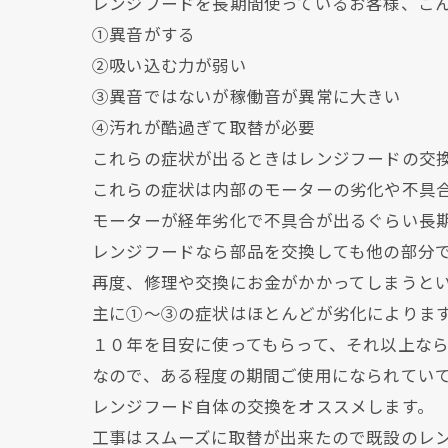
レンジフードを長期間使っているお客様、こ
①異音がする
②吸い込む力が弱い
③異音ではないが稼働音が異常に大きい
④汚れが酷過ぎて取替が必要
これらの症状が出るときはレンジフードの交
これらの症状は内部のモーターの劣化や不具
モーターが経年劣化で不具合が出るぐらい長
レンジフードなら部品を交換しても他の部分
再度、修理や交換にお金がかかってしまうと
主に①～③の症状はほとんどが劣化によりま
１０年を目安に使ってもらって、それ以上な
なので、ある程度の期間ご使用になられてい
レンジフード自体の交換をオススメします。
工事はスムーズに取替が出来たので既設のレ