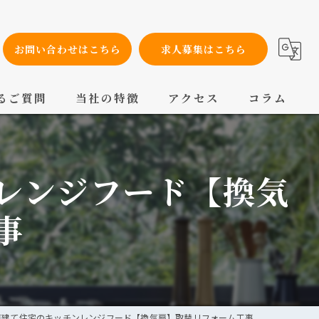
お問い合わせはこちら
求人募集はこちら
るご質問
当社の特徴
アクセス
コラム
設備工事
レンジフード【換気
内装工事
メンテナンス
事
配管工事
交換
戸建て住宅のキッチンレンジフード【換気扇】取替リフォーム工事