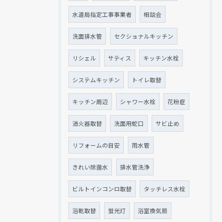
水道局指定工事事業者
相談会
洗面排水管
セクショナルキッチン
リシェル
サティス
キッチン水栓
システムキッチン
トイレ取替
キッチン周辺
シャワー水栓
花粉症
消火器取替
洗面用蛇口
サビ止め
リフォームの目安
雨水管
きれい除菌水
排水管洗浄
ビルトインコンロ取替
タッチレス水栓
浴乾取替
蛍光灯
浴室換気扇