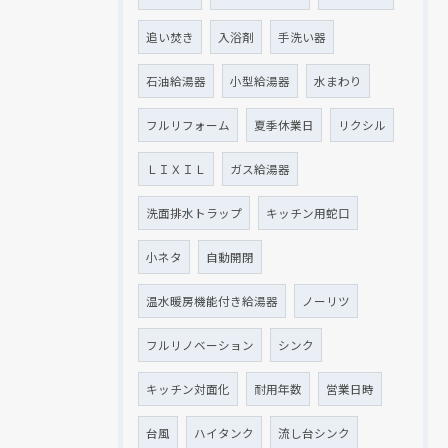
追い焚き
入浴剤
手洗い器
石油給湯器
小型給湯器
水まわり
フルリフォーム
夏季休業日
リクシル
ＬＩＸＩＬ
ガス給湯器
洗面排水トラップ
キッチン用蛇口
小ネタ
自動開閉
温水暖房機能付き給湯器
ノーリツ
フルリノベーション
シンク
キッチン対面化
耐用年数
営業日時
台風
ハイタンク
流し台シンク