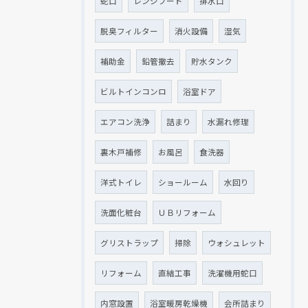
蛇口
レンジフード
排水口
脱臭フィルター
消火設備
湿気
補助金
鉛管撤去
貯水タンク
ビルトインコンロ
浴室ドア
エアコン洗浄
詰まり
水漏れ修理
裏木戸補修
お風呂
食洗器
洋式トイレ
ショールーム
水回り
洗面化粧台
ＵＢリフォーム
グリストラップ
掃除
ウォシュレット
リフォーム
直結工事
洗濯機用蛇口
内窓設置
浴室暖房乾燥機
会所詰まり