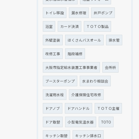
トイレ移設
漏水修理
井戸ポンプ
浴室
カード決済
ＴＯＴＯ製品
外壁塗装
ほくさんバスオール
排水管
改修工事
階段補修
大阪市指定給水装置工事事業者
会所枡
ブースターポンプ
水まわり相談会
洗濯用水栓
介護保険住宅改修
ドアノブ
ドアハンドル
ＴＯＴＯ主催
ドア取替
小型電気温水器
TOTO
キッチン取替
キッチン排水口