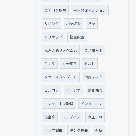
エアコン取替
中古分譲マンション
リビング
和室改修
洋室
クリナップ
物置設置
先進的窓リノベ2026
ガス風呂釜
手すり
在来風呂
散水栓
タカラスタンダード
四変テック
ビルコン
イージア
鉄柵補修
インターホン取替
インターホン
浴室床
ステディア
直圧工事
ポンプ撤去
タンク撤去
外壁