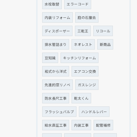
水栓取替
エラーコード
内装リフォーム
庭の石撤去
ディスポーザー
三乾王
リコール
排水管詰まり
ネオレスト
新商品
豆知識
キッチンリフォーム
和式から洋式
エアコン交換
先進的窓リノベ
ガスレンジ
防水長尺工事
乾太くん
フラッシュバルブ
ハンドルレバー
給水直圧工事
内装工事
配管補修