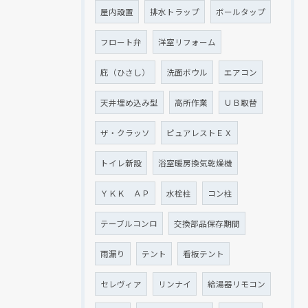
屋内設置
排水トラップ
ボールタップ
フロート弁
洋室リフォーム
庇（ひさし）
洗面ボウル
エアコン
天井埋め込み型
高所作業
ＵＢ取替
ザ・クラッソ
ピュアレストＥＸ
トイレ新設
浴室暖房換気乾燥機
ＹＫＫ ＡＰ
水栓柱
コン柱
テーブルコンロ
交換部品保存期間
雨漏り
テント
看板テント
セレヴィア
リンナイ
給湯器リモコン