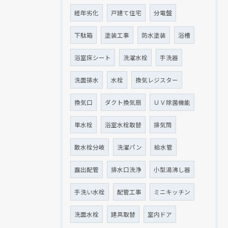
経年劣化
戸建て住宅
分電盤
下駄箱
塗装工事
防水塗装
浴槽
浴室床シート
洗濯水栓
手洗器
洗面排水
水栓
換気レジスター
換気口
ダクト換気扇
ＵＶ除菌機能
単水栓
浴室水栓取替
排気筒
散水栓分岐
洗濯パン
給水管
露出配管
排水口洗浄
小型湯沸し器
手洗い水栓
配管工事
ミニキッチン
洗面水栓
建具取替
室内ドア