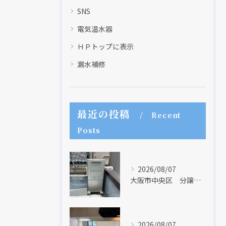
SNS
電気温水器
ＨＰトップに表示
漏水補修
最近の投稿
Recent
Posts
2026/08/07
大阪市中央区 分譲マンションの給湯器取替リフォーム工事 UV除菌機能搭載給湯器
現在、新聞に入っている折込チラシです。
現在、新聞に入っている折込チラシです。
2026/08/07