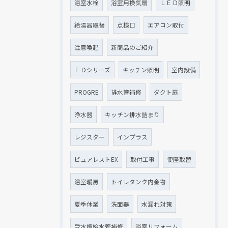
浴室水栓
浴室用換気扇
ＬＥＤ照明
給湯器取替
点検口
エアコン取付
注意喚起
新商品のご紹介
ＦＤシリーズ
キッチン照明
室内設備
PROGRE
排水管補修
ダクト扇
浄水器
キッチン排水詰まり
レジスター
インプラス
ピュアレストEX
取付工事
便座取替
浴室暖房
トイレタンク内金物
夏季休業
洗面器
水漏れ対策
受水槽給水管補修
浴室リフォーム