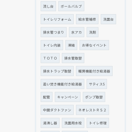
流し台
ボールバルブ
トイレリフォーム
給水管補修
洗面台
排水管つまり
水アカ
洗剤
トイレ内装
凍結
お得なイベント
ＴＯＴＯ
排水管取替
排水トラップ取替
暖房機能付き給湯器
追い焚き機能付き給湯器
サティスS
配管
キャンペーン
ポンプ取替
中間ダクトファン
ネオレストＲＳ２
湯沸し器
洗面用水栓
トイレ修理