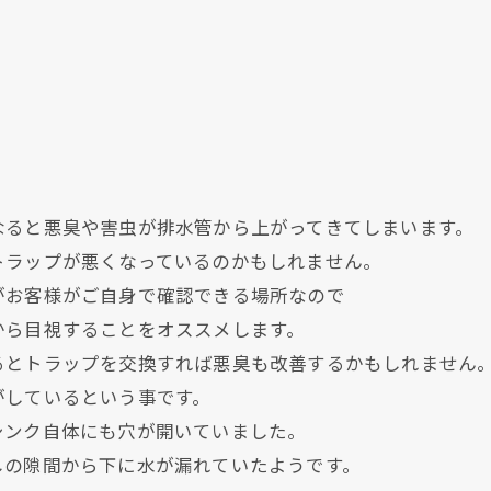
なると悪臭や害虫が排水管から上がってきてしまいます。
トラップが悪くなっているのかもしれません。
がお客様がご自身で確認できる場所なので
から目視することをオススメします。
現在、新聞に入っている折込チラシです。
現在、新聞に入っている折込チラシです。
るとトラップを交換すれば悪臭も改善するかもしれません
がしているという事です。
シンク自体にも穴が開いていました。
しの隙間から下に水が漏れていたようです。