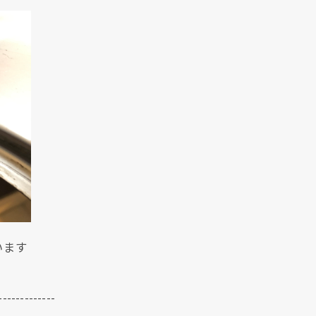
います
-------------