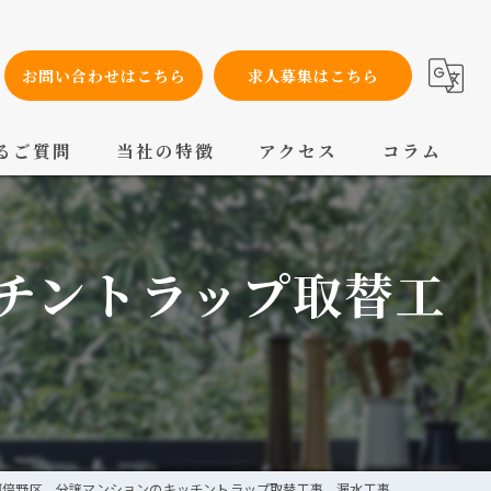
お問い合わせはこちら
求人募集はこちら
るご質問
当社の特徴
アクセス
コラム
設備工事
チントラップ取替工
内装工事
メンテナンス
配管工事
交換
阿倍野区 分譲マンションのキッチントラップ取替工事 漏水工事