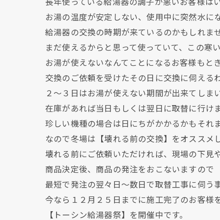
長年使っている給湯器の調子が悪いお客様は
お湯の温度が安定しない、使用中に突然水に
給湯器の交換の時期が来ているのかもしれま
まだ使えるからと思って使っていて、この寒
お湯が使えないなんてことになるお客様もと
交換のご依頼を受けたその日に交換に伺える
２～３日はお湯が使えない期間が出来てしま
在庫があれば当日もしくは翌日に取替に行け
珍しい機種の場合は日にちがかかるかもそれ
なので冬場は【壊れる前の交換】をオススメ
壊れる前にご依頼いただければ、現場の下見
商品決定後、商品の発注をおこないますので
最短で発注の翌々日～数日で取替工事に伺う
今なら１２月２５日までに施工完了のお客様
【トーシン給湯器祭】を開催中です。