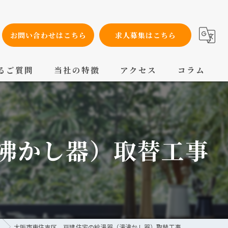
お問い合わせはこちら
求人募集はこちら
るご質問
当社の特徴
アクセス
コラム
設備工事
内装工事
沸かし器）取替工事
メンテナンス
配管工事
交換
大阪市東住吉区 戸建住宅の給湯器（湯沸かし器）取替工事