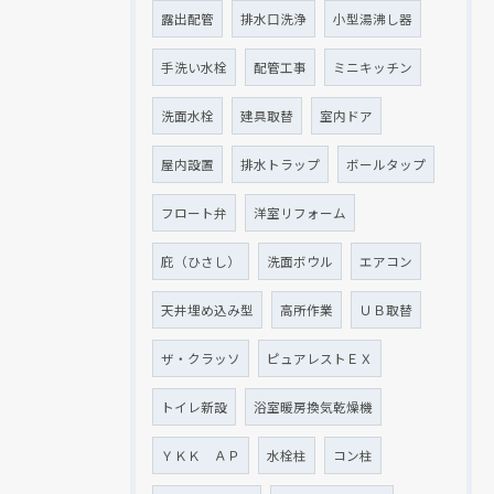
露出配管
排水口洗浄
小型湯沸し器
手洗い水栓
配管工事
ミニキッチン
洗面水栓
建具取替
室内ドア
屋内設置
排水トラップ
ボールタップ
フロート弁
洋室リフォーム
庇（ひさし）
洗面ボウル
エアコン
天井埋め込み型
高所作業
ＵＢ取替
ザ・クラッソ
ピュアレストＥＸ
トイレ新設
浴室暖房換気乾燥機
ＹＫＫ ＡＰ
水栓柱
コン柱