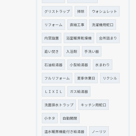
グリストラップ
掃除
ウォシュレット
リフォーム
直結工事
洗濯機用蛇口
内窓設置
浴室暖房乾燥機
会所詰まり
追い焚き
入浴剤
手洗い器
石油給湯器
小型給湯器
水まわり
フルリフォーム
夏季休業日
リクシル
ＬＩＸＩＬ
ガス給湯器
洗面排水トラップ
キッチン用蛇口
小ネタ
自動開閉
温水暖房機能付き給湯器
ノーリツ