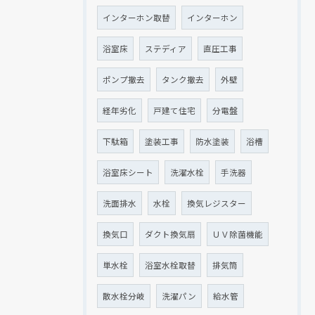
インターホン取替
インターホン
浴室床
ステディア
直圧工事
ポンプ撤去
タンク撤去
外壁
経年劣化
戸建て住宅
分電盤
下駄箱
塗装工事
防水塗装
浴槽
浴室床シート
洗濯水栓
手洗器
洗面排水
水栓
換気レジスター
換気口
ダクト換気扇
ＵＶ除菌機能
単水栓
浴室水栓取替
排気筒
散水栓分岐
洗濯パン
給水管