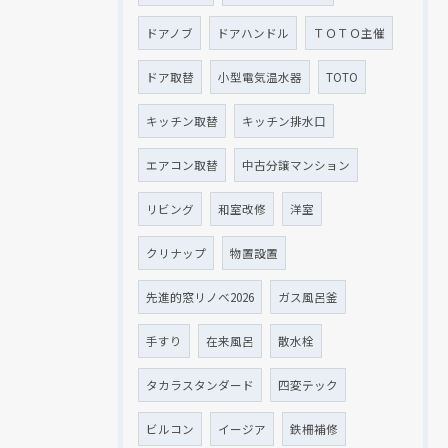
ドアノブ
ドアハンドル
ＴＯＴＯ主催
ドア取替
小型電気温水器
TOTO
キッチン取替
キッチン排水口
エアコン取替
中古分譲マンション
リビング
和室改修
洋室
クリナップ
物置設置
先進的窓リノベ2026
ガス風呂釜
手すり
在来風呂
散水栓
タカラスタンダード
四変テック
ビルコン
イージア
鉄柵補修