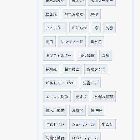
排水詰まり
展示会
水道メーター
換気扇
電気温水器
黄砂
フィルター
お知らせ
窓
防音
蛇口
レンジフード
排水口
脱臭フィルター
消火設備
湿気
補助金
鉛管撤去
貯水タンク
ビルトインコンロ
浴室ドア
エアコン洗浄
詰まり
水漏れ修理
裏木戸補修
お風呂
食洗器
洋式トイレ
ショールーム
水回り
洗面化粧台
ＵＢリフォーム