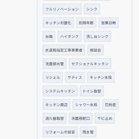
フルリノベーション
シンク
キッチン対面化
耐用年数
営業日時
台風
ハイタンク
流し台シンク
水道局指定工事事業者
相談会
洗面排水管
セクショナルキッチン
リシェル
サティス
キッチン水栓
システムキッチン
トイレ取替
キッチン周辺
シャワー水栓
花粉症
消火器取替
洗面用蛇口
サビ止め
リフォームの目安
雨水管