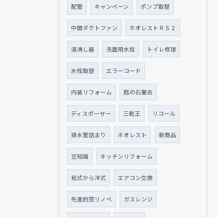
配管
キャンペーン
ポンプ取替
中間ダクトファン
ネオレストＲＳ２
湯沸し器
洗面用水栓
トイレ修理
水栓取替
エラーコード
内装リフォーム
庭の石撤去
ディスポーザー
三乾王
リコール
排水管詰まり
ネオレスト
新商品
豆知識
キッチンリフォーム
和式から洋式
エアコン交換
先進的窓リノベ
ガスレンジ