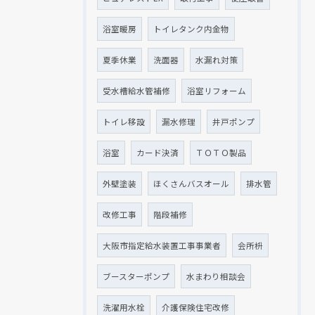
浴室暖房
トイレタンク内金物
夏季休業
洗面器
水漏れ対策
受水槽給水管補修
浴室リフォーム
トイレ移設
漏水修理
井戸ポンプ
浴室
カード決済
ＴＯＴＯ製品
外壁塗装
ほくさんバスオール
排水管
改修工事
階段補修
大阪市指定給水装置工事事業者
会所枡
ブースターポンプ
水まわり相談会
洗濯用水栓
介護保険住宅改修