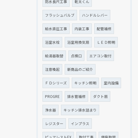
防水長尺工事
乾太くん
フラッシュバルブ
ハンドルレバー
給水直圧工事
内装工事
配管補修
浴室水栓
浴室用換気扇
ＬＥＤ照明
給湯器取替
点検口
エアコン取付
注意喚起
新商品のご紹介
ＦＤシリーズ
キッチン照明
室内設備
PROGRE
排水管補修
ダクト扇
浄水器
キッチン排水詰まり
レジスター
インプラス
ピュアレストEX
取付工事
便座取替