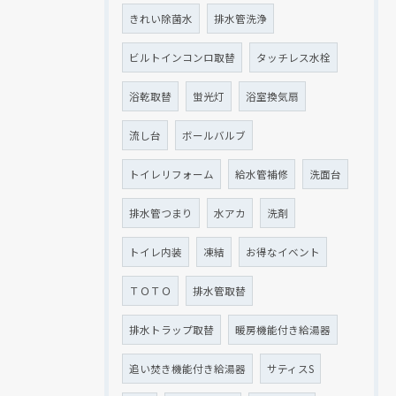
きれい除菌水
排水管洗浄
ビルトインコンロ取替
タッチレス水栓
浴乾取替
蛍光灯
浴室換気扇
流し台
ボールバルブ
トイレリフォーム
給水管補修
洗面台
排水管つまり
水アカ
洗剤
トイレ内装
凍結
お得なイベント
ＴＯＴＯ
排水管取替
排水トラップ取替
暖房機能付き給湯器
追い焚き機能付き給湯器
サティスS